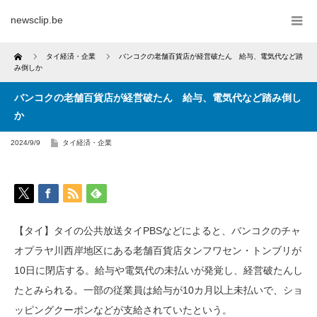
newsclip.be
Home
タイ経済・企業
バンコクの老舗百貨店が経営破たん 給与、電気代など踏
み倒しか
バンコクの老舗百貨店が経営破たん 給与、電気代など踏み倒し
か
2024/9/9
タイ経済・企業
【タイ】タイの公共放送タイPBSなどによると、バンコクのチャ
オプラヤ川西岸地区にある老舗百貨店タンフワセン・トンブリが
10日に閉店する。給与や電気代の未払いが発覚し、経営破たんし
たとみられる。一部の従業員は給与が10カ月以上未払いで、ショ
ッピングクーポンなどが支給されていたという。