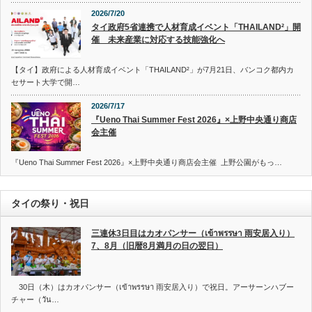
2026/7/20
タイ政府5省連携で人材育成イベント「THAILAND²」開
催 未来産業に対応する技能強化へ
【タイ】政府による人材育成イベント「THAILAND²」が7月21日、バンコク都内カ
セサート大学で開…
2026/7/17
『Ueno Thai Summer Fest 2026』×上野中央通り商店
会主催
『Ueno Thai Summer Fest 2026』×上野中央通り商店会主催 上野公園がもっ…
タイの祭り・祝日
三連休3日目はカオパンサー（เข้าพรรษา 雨安居入り）
7、8月（旧暦8月満月の日の翌日）
30日（木）はカオパンサー（เข้าพรรษา 雨安居入り）で祝日。アーサーンハブー
チャー（วัน…