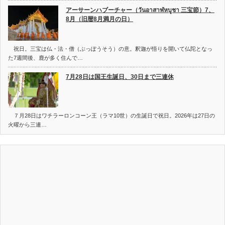
アーサーンハブーチャー（วันอาสาฬหบูชา 三宝節）7、
8月（旧暦8月満月の日）
祝日。三宝は仏・法・僧（ぶっぽうそう）の意。釈迦が悟りを開いて仏陀となっ
た7週間後、鹿が多く住んで…
7月28日は国王生誕日、30日まで三連休
７月28日はワチラーロンコーン王（ラマ10世）の生誕日で祝日。2026年は27日の
火曜から三連…