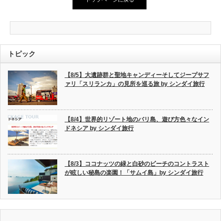
トピック
【8/5】大遺跡群と聖地キャンディーそしてジープサフ
ァリ「スリランカ」の見所を巡る旅 by シンダイ旅行
【8/4】世界的リゾート地のバリ島、遊び方色々なイン
ドネシア by シンダイ旅行
【8/3】ココナッツの緑と白砂のビーチのコントラスト
が眩しい秘島の楽園！「サムイ島」by シンダイ旅行