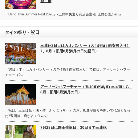
会主催
『Ueno Thai Summer Fest 2026』×上野中央通り商店会主催 上野公園がもっ…
タイの祭り・祝日
三連休3日目はカオパンサー（เข้าพรรษา 雨安居入り）
7、8月（旧暦8月満月の日の翌日）
30日（木）はカオパンサー（เข้าพรรษา 雨安居入り）で祝日。アーサーンハブー
チャー（วัน…
アーサーンハブーチャー（วันอาสาฬหบูชา 三宝節）7、
8月（旧暦8月満月の日）
祝日。三宝は仏・法・僧（ぶっぽうそう）の意。釈迦が悟りを開いて仏陀となっ
た7週間後、鹿が多く住んで…
7月28日は国王生誕日、30日まで三連休