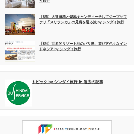
イ旅行
【8/5】大遺跡群と聖地キャンディーそしてジープサフ
ァリ「スリランカ」の見所を巡る旅 by シンダイ旅行
【8/4】世界的リゾート地のバリ島、遊び方色々なイン
ドネシア by シンダイ旅行
トピック by シンダイ旅行 ▶ 過去の記事