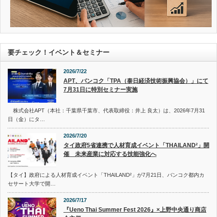
要チェック！イベント＆セミナー
2026/7/22
APT、バンコク「TPA（泰日経済技術振興協会）」にて
7月31日に特別セミナー実施
株式会社APT（本社：千葉県千葉市、代表取締役：井上 良太）は、2026年7月31
日（金）にタ…
2026/7/20
タイ政府5省連携で人材育成イベント「THAILAND²」開
催 未来産業に対応する技能強化へ
【タイ】政府による人材育成イベント「THAILAND²」が7月21日、バンコク都内カ
セサート大学で開…
2026/7/17
『Ueno Thai Summer Fest 2026』×上野中央通り商店