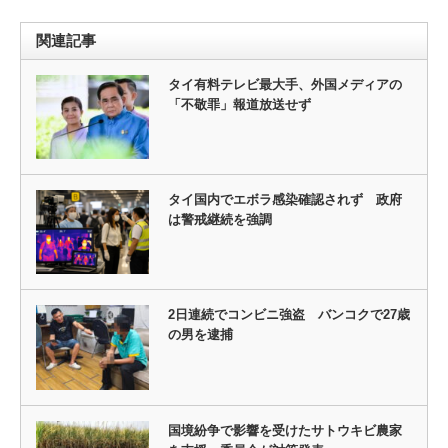
関連記事
タイ有料テレビ最大手、外国メディアの
「不敬罪」報道放送せず
タイ国内でエボラ感染確認されず 政府
は警戒継続を強調
2日連続でコンビニ強盗 バンコクで27歳
の男を逮捕
国境紛争で影響を受けたサトウキビ農家