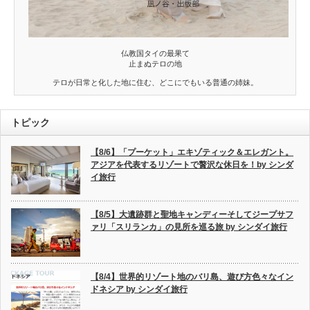
仏教国タイの最果て
止まぬテロの地
テロが日常と化した地に住む、どこにでもいる普通の姉妹。
トピック
【8/6】「プーケット」エキゾティック＆エレガント。
アジアを代表するリゾートで贅沢な休日を！by シンダ
イ旅行
【8/5】大遺跡群と聖地キャンディーそしてジープサフ
ァリ「スリランカ」の見所を巡る旅 by シンダイ旅行
【8/4】世界的リゾート地のバリ島、遊び方色々なイン
ドネシア by シンダイ旅行