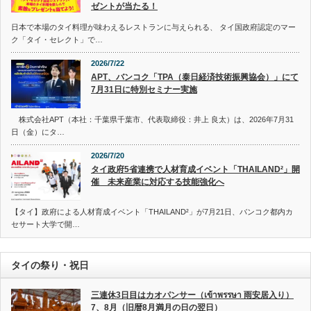
ゼントが当たる！
日本で本場のタイ料理が味わえるレストランに与えられる、 タイ国政府認定のマー
ク「タイ・セレクト」で…
2026/7/22
APT、バンコク「TPA（泰日経済技術振興協会）」にて
7月31日に特別セミナー実施
株式会社APT（本社：千葉県千葉市、代表取締役：井上 良太）は、2026年7月31
日（金）にタ…
2026/7/20
タイ政府5省連携で人材育成イベント「THAILAND²」開
催 未来産業に対応する技能強化へ
【タイ】政府による人材育成イベント「THAILAND²」が7月21日、バンコク都内カ
セサート大学で開…
タイの祭り・祝日
三連休3日目はカオパンサー（เข้าพรรษา 雨安居入り）
7、8月（旧暦8月満月の日の翌日）