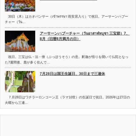
30日（木）はカオパンサー（เข้าพรรษา 雨安居入り）で祝日。アーサーンハブー
チャー（วัน…
アーサーンハブーチャー（วันอาสาฬหบูชา 三宝節）7、
8月（旧暦8月満月の日）
祝日。三宝は仏・法・僧（ぶっぽうそう）の意。釈迦が悟りを開いて仏陀となっ
た7週間後、鹿が多く住んで…
7月28日は国王生誕日、30日まで三連休
７月28日はワチラーロンコーン王（ラマ10世）の生誕日で祝日。2026年は27日の
火曜から三連…