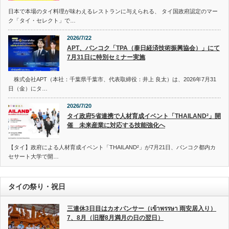
日本で本場のタイ料理が味わえるレストランに与えられる、 タイ国政府認定のマー
ク「タイ・セレクト」で…
2026/7/22
APT、バンコク「TPA（泰日経済技術振興協会）」にて
7月31日に特別セミナー実施
株式会社APT（本社：千葉県千葉市、代表取締役：井上 良太）は、2026年7月31
日（金）にタ…
2026/7/20
タイ政府5省連携で人材育成イベント「THAILAND²」開
催 未来産業に対応する技能強化へ
【タイ】政府による人材育成イベント「THAILAND²」が7月21日、バンコク都内カ
セサート大学で開…
タイの祭り・祝日
三連休3日目はカオパンサー（เข้าพรรษา 雨安居入り）
7、8月（旧暦8月満月の日の翌日）