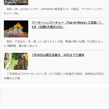
30日（木）はカオパンサー（เข้าพรรษา 雨安居入り）で祝日。アーサーンハブー
チャー（วัน…
アーサーンハブーチャー（วันอาสาฬหบูชา 三宝節）7、
8月（旧暦8月満月の日）
祝日。三宝は仏・法・僧（ぶっぽうそう）の意。釈迦が悟りを開いて仏陀となっ
た7週間後、鹿が多く住んで…
7月28日は国王生誕日、30日まで三連休
７月28日はワチラーロンコーン王（ラマ10世）の生誕日で祝日。2026年は27日の
火曜から三連…