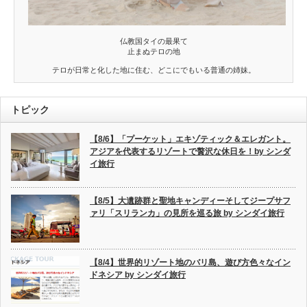
仏教国タイの最果て
止まぬテロの地
テロが日常と化した地に住む、どこにでもいる普通の姉妹。
トピック
【8/6】「プーケット」エキゾティック＆エレガント。
アジアを代表するリゾートで贅沢な休日を！by シンダ
イ旅行
【8/5】大遺跡群と聖地キャンディーそしてジープサフ
ァリ「スリランカ」の見所を巡る旅 by シンダイ旅行
【8/4】世界的リゾート地のバリ島、遊び方色々なイン
ドネシア by シンダイ旅行