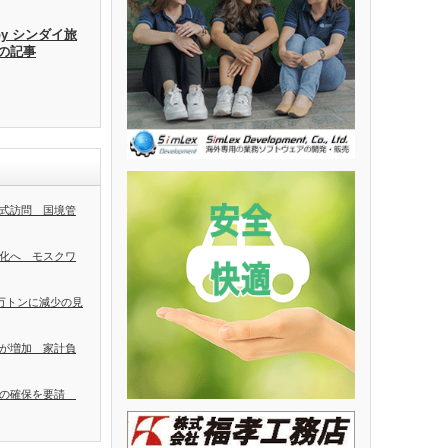
by シンダイ旅
去の記事
式訪問 国境管
化へ モスクワ
0万トンに減少の見
が増加 家計負
者の確保を要請