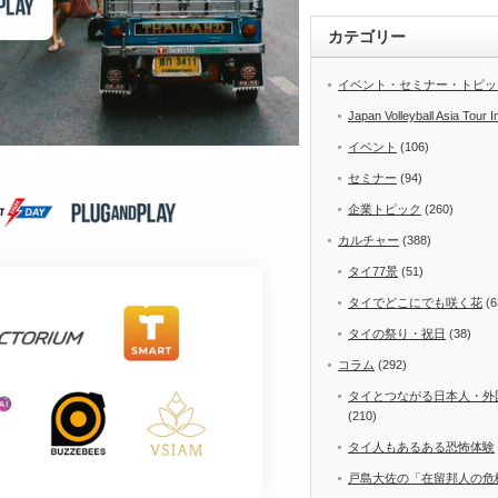
カテゴリー
イベント・セミナー・トピッ
Japan Volleyball Asia Tour I
イベント
(106)
セミナー
(94)
企業トピック
(260)
カルチャー
(388)
タイ77景
(51)
タイでどこにでも咲く花
(6
タイの祭り・祝日
(38)
コラム
(292)
タイとつながる日本人・外
(210)
タイ人もあるある恐怖体験
戸島大佐の「在留邦人の危