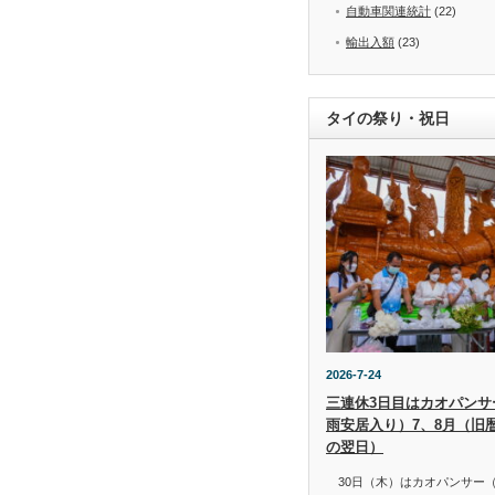
自動車関連統計
(22)
輸出入額
(23)
タイの祭り・祝日
2026-7-24
三連休3日目はカオパンサー（
雨安居入り）7、8月（旧
の翌日）
30日（木）はカオパンサー（เข้