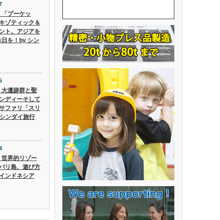
7
6】「プーケッ
キゾティック＆
ント。アジアを
日を！by シン
5
5】大遺跡群と聖
ンディーそして
サファリ「スリ
 シンダイ旅行
4
4】世界的リゾー
バリ島、遊び方
インドネシア