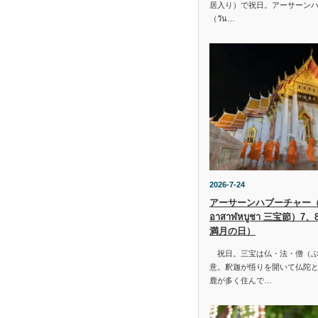
居入り）で祝日。アーサーン
（วัน…
2026-7-24
アーサーンハブーチャー（ว
อาสาฬหบูชา 三宝節）7
満月の日）
祝日。三宝は仏・法・僧（ぶ
意。釈迦が悟りを開いて仏陀と
鹿が多く住んで…