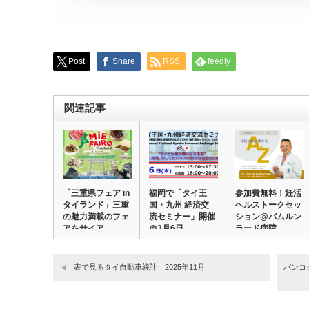
Post
Share
RSS
feedly
関連記事
「三重県フェア in
福岡で「タイ王
参加費無料！妊活
タイランド」三重
国・九州 経済交
ヘルストークセッ
の魅力満載のフェ
流セミナー」開催
ション@バムルン
アをサイア…
＠3月6日
ラード病院
表で見るタイ自動車統計 2025年11月
バンコ