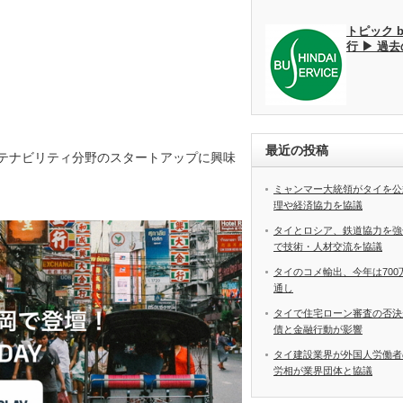
トピック 
行 ▶ 過
最近の投稿
XR、サステナビリティ分野のスタートアップに興味
ミャンマー大統領がタイを公
理や経済協力を協議
タイとロシア、鉄道協力を強
で技術・人材交流を協議
タイのコメ輸出、今年は70
通し
タイで住宅ローン審査の否決
債と金融行動が影響
タイ建設業界が外国人労働
労相が業界団体と協議