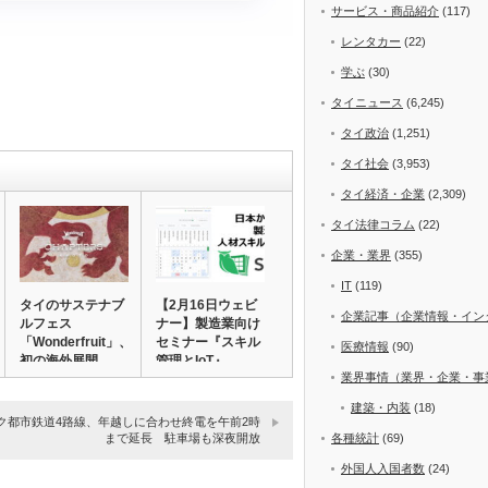
サービス・商品紹介
(117)
レンタカー
(22)
学ぶ
(30)
タイニュース
(6,245)
タイ政治
(1,251)
タイ社会
(3,953)
タイ経済・企業
(2,309)
タイ法律コラム
(22)
企業・業界
(355)
IT
(119)
タイのサステナブ
【2月16日ウェビ
企業記事（企業情報・イン
ルフェス
ナー】製造業向け
「Wonderfruit」、
セミナー『スキル
医療情報
(90)
初の海外展開…
管理とIoT』…
業界事情（業界・企業・事
建築・内装
(18)
ク都市鉄道4路線、年越しに合わせ終電を午前2時
まで延長 駐車場も深夜開放
各種統計
(69)
外国人入国者数
(24)