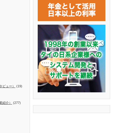
タビュー）
(19)
業紹介）
(277)