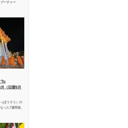
ハブーチャー
ัน
、8月（旧暦8月
っぽうそう）の
なった7週間後、