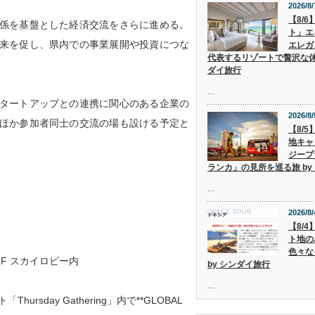
2026/8/
【8/
係を基盤とした経済交流をさらに進める。
ト」エ
来を促し、県内での事業展開や投資につな
エレガ
代表するリゾートで贅沢な休
ダイ旅行
…
タートアップとの連携に関心のある企業の
2026/8/
ほか参加者同士の交流の場も設ける予定と
【8/
地キャ
ジープ
ランカ」の見所を巡る旅 by
…
2026/8/
【8/
ト地の
）
色々な
 6F スカイロビー内
by シンダイ旅行
…
hursday Gathering」内で**GLOBAL