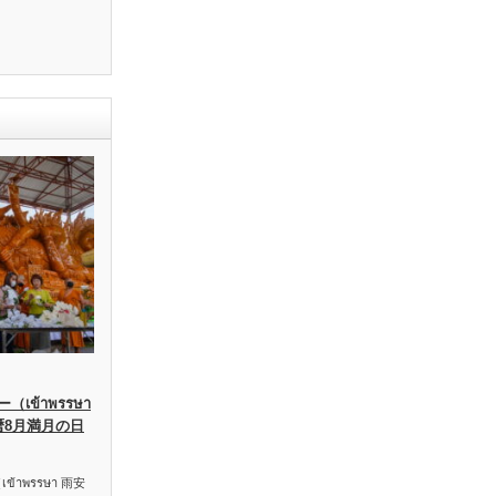
เข้าพรรษา
暦8月満月の日
าพรรษา 雨安