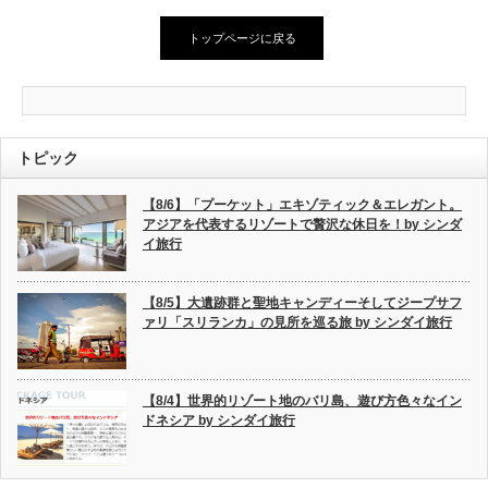
トップページに戻る
トピック
【8/6】「プーケット」エキゾティック＆エレガント。
アジアを代表するリゾートで贅沢な休日を！by シンダ
イ旅行
【8/5】大遺跡群と聖地キャンディーそしてジープサフ
ァリ「スリランカ」の見所を巡る旅 by シンダイ旅行
【8/4】世界的リゾート地のバリ島、遊び方色々なイン
ドネシア by シンダイ旅行