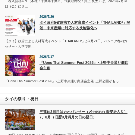
株式会社APT（本社：千葉県千葉市、代表取締役：井上 良太）は、2026年7月31
日（金）にタ…
2026/7/20
タイ政府5省連携で人材育成イベント「THAILAND²」開
催 未来産業に対応する技能強化へ
【タイ】政府による人材育成イベント「THAILAND²」が7月21日、バンコク都内カ
セサート大学で開…
2026/7/17
『Ueno Thai Summer Fest 2026』×上野中央通り商店
会主催
『Ueno Thai Summer Fest 2026』×上野中央通り商店会主催 上野公園がもっ…
タイの祭り・祝日
三連休3日目はカオパンサー（เข้าพรรษา 雨安居入り）
7、8月（旧暦8月満月の日の翌日）