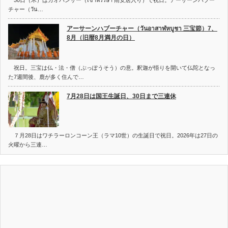
30日（木）はカオパンサー（เข้าพรรษา 雨安居入り）で祝日。アーサーンハブー
チャー（วัน…
アーサーンハブーチャー（วันอาสาฬหบูชา 三宝節）7、
8月（旧暦8月満月の日）
祝日。三宝は仏・法・僧（ぶっぽうそう）の意。釈迦が悟りを開いて仏陀となっ
た7週間後、鹿が多く住んで…
7月28日は国王生誕日、30日まで三連休
７月28日はワチラーロンコーン王（ラマ10世）の生誕日で祝日。2026年は27日の
火曜から三連…