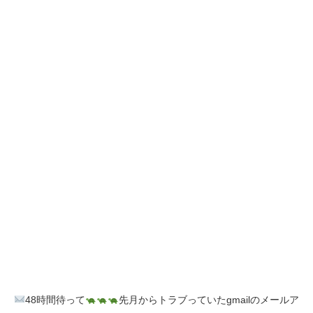
48時間待って
先月からトラブっていたgmailのメールア