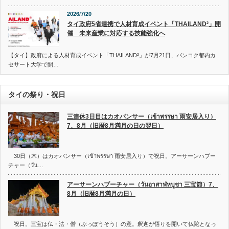
2026/7/20
タイ政府5省連携で人材育成イベント「THAILAND²」開
催 未来産業に対応する技能強化へ
【タイ】政府による人材育成イベント「THAILAND²」が7月21日、バンコク都内カ
セサート大学で開…
タイの祭り・祝日
三連休3日目はカオパンサー（เข้าพรรษา 雨安居入り）
7、8月（旧暦8月満月の日の翌日）
30日（木）はカオパンサー（เข้าพรรษา 雨安居入り）で祝日。アーサーンハブー
チャー（วัน…
アーサーンハブーチャー（วันอาสาฬหบูชา 三宝節）7、
8月（旧暦8月満月の日）
祝日。三宝は仏・法・僧（ぶっぽうそう）の意。釈迦が悟りを開いて仏陀となっ