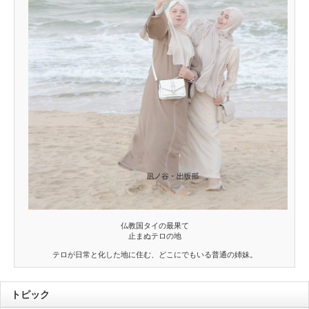
仏教国タイの最果て
止まぬテロの地
テロが日常と化した地に住む、どこにでもいる普通の姉妹。
トピック