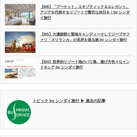
【8/6】「プーケット」エキゾティック＆エレガント。
アジアを代表するリゾートで贅沢な休日を！by シンダ
イ旅行
【8/5】大遺跡群と聖地キャンディーそしてジープサフ
ァリ「スリランカ」の見所を巡る旅 by シンダイ旅行
【8/4】世界的リゾート地のバリ島、遊び方色々なイン
ドネシア by シンダイ旅行
トピック by シンダイ旅行 ▶ 過去の記事