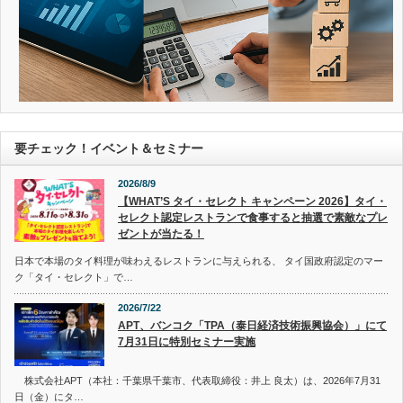
要チェック！イベント＆セミナー
2026/8/9
【WHAT’S タイ・セレクト キャンペーン 2026】タイ・
セレクト認定レストランで食事すると抽選で素敵なプレ
ゼントが当たる！
日本で本場のタイ料理が味わえるレストランに与えられる、 タイ国政府認定のマー
ク「タイ・セレクト」で…
2026/7/22
APT、バンコク「TPA（泰日経済技術振興協会）」にて
7月31日に特別セミナー実施
株式会社APT（本社：千葉県千葉市、代表取締役：井上 良太）は、2026年7月31
日（金）にタ…