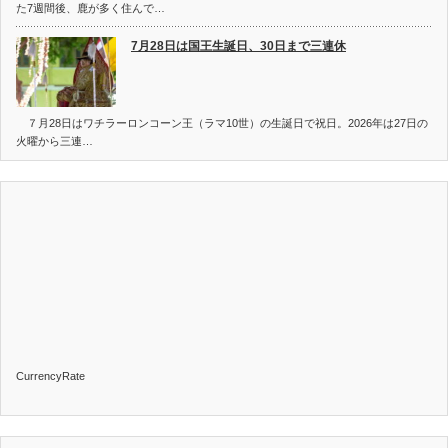
た7週間後、鹿が多く住んで…
7月28日は国王生誕日、30日まで三連休
７月28日はワチラーロンコーン王（ラマ10世）の生誕日で祝日。2026年は27日の
火曜から三連…
CurrencyRate