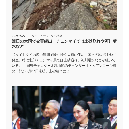
2025/5/27
タイニュース
,
タイ社会
連日の大雨で被害続出 チェンマイでは土砂崩れや河川増
水など
【タイ】タイの広い範囲で降り続く大雨に伴い、国内各地で洪水が
発生。特に北部チェンマイ県では土砂崩れ、河川増水などが続いて
いる。 同県チェンダーオ郡山間のチェンダーオ・ムアンコーン線
の一部が5月27日未明、土砂崩れによ…