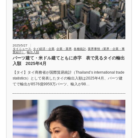
2025/5/27
タイニュース
,
タイ経済・企業
,
企業・業界
,
各種統計
,
業界事情（業界・企業・事
業紹介）
,
輸出入額
バーツ建て・米ドル建てともに赤字 表で見るタイの輸出
入額 2025年4月
【タイ】タイ商務省が国際貿易統計（Thailand’s international trade
statistics）として発表したタイの輸出入額は2025年4月、バーツ建
てで輸出が8576億9959万バーツ、輸入が98…