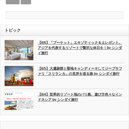
トピック
【8/6】「プーケット」エキゾティック＆エレガント。
アジアを代表するリゾートで贅沢な休日を！by シンダ
イ旅行
【8/5】大遺跡群と聖地キャンディーそしてジープサフ
ァリ「スリランカ」の見所を巡る旅 by シンダイ旅行
【8/4】世界的リゾート地のバリ島、遊び方色々なイン
ドネシア by シンダイ旅行