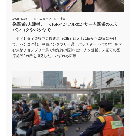
2025/5/28
タイニュース
,
タイ社会
偽医者8人逮捕、TikTokインフルエンサーも医者のふり
バンコクやパタヤで
【タイ】タイ警察中央捜査局（CIB）は5月21日から26日にかけ
て、バンコク都、中部ノンタブリー県、パッタヤー（パタヤ）を含
む東部チョンブリー県で無免許の医師ほか9人を逮捕、未認可の医
療施設2カ所を摘発した。いずれも医療…