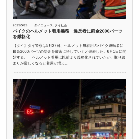
2025/5/28
タイニュース
,
タイ社会
バイクのヘルメット着用義務 違反者に罰金2000バーツ
を厳格化
【タイ】タイ警察は5月27日、ヘルメット無着用のバイク運転者に
最高2000バーツの罰金を厳密に科していくと発表した。6月1日に開
始する。 ヘルメット着用は以前より義務化されていたが、取り締
まりが厳しくなると着用が増え…