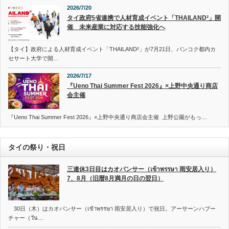
2026/7/20
タイ政府5省連携で人材育成イベント「THAILAND²」開
催 未来産業に対応する技能強化へ
【タイ】政府による人材育成イベント「THAILAND²」が7月21日、バンコク都内カ
セサート大学で開…
2026/7/17
『Ueno Thai Summer Fest 2026』×上野中央通り商店
会主催
『Ueno Thai Summer Fest 2026』×上野中央通り商店会主催 上野公園がもっ…
タイの祭り・祝日
三連休3日目はカオパンサー（เข้าพรรษา 雨安居入り）
7、8月（旧暦8月満月の日の翌日）
30日（木）はカオパンサー（เข้าพรรษา 雨安居入り）で祝日。アーサーンハブー
チャー（วัน…