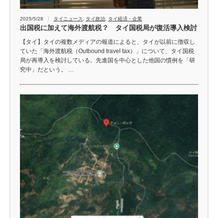
2025/5/28
タイニュース
,
タイ政治
,
タイ経済・企業
出国税に加えて海外渡航税？ タイ国税局が復活導入検討
【タイ】タイの複数メディアの報道によると、タイが以前に徴収し
ていた「海外渡航税（Outbound travel tax）」について、タイ国税
局が再導入を検討している。先進国を中心とした他国の慣例を「研
究中」だという。 …