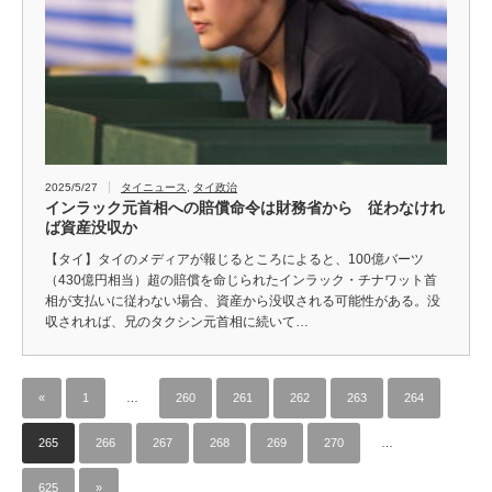
2025/5/27
タイニュース
,
タイ政治
インラック元首相への賠償命令は財務省から 従わなけれ
ば資産没収か
【タイ】タイのメディアが報じるところによると、100億バーツ
（430億円相当）超の賠償を命じられたインラック・チナワット首
相が支払いに従わない場合、資産から没収される可能性がある。没
収されれば、兄のタクシン元首相に続いて…
«
1
…
260
261
262
263
264
265
266
267
268
269
270
…
625
»