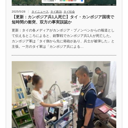
2025/5/28
タイニュース
,
タイ政治
,
タイ社会
【更新：カンボジア兵1人死亡】タイ・カンボジア国境で
短時間の衝突、双方の事実誤認か
更新：タイの各メディアがカンボジア・プノンペンからの報道とし
て伝えるところによると、銃撃戦でカンボジア兵1人が死亡した。
カンボジア軍は「タイ側から先に発砲があり、兵士が被弾した」と
主張。一方のタイ軍は「カンボジア兵による…