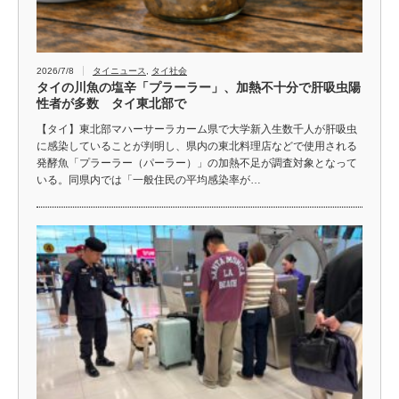
2026/7/8
タイニュース
,
タイ社会
タイの川魚の塩辛「プラーラー」、加熱不十分で肝吸虫陽
性者が多数 タイ東北部で
【タイ】東北部マハーサーラカーム県で大学新入生数千人が肝吸虫
に感染していることが判明し、県内の東北料理店などで使用される
発酵魚「プラーラー（パーラー）」の加熱不足が調査対象となって
いる。同県内では「一般住民の平均感染率が…