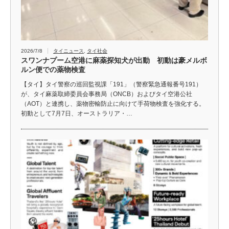
2026/7/8
タイニュース
,
タイ社会
スワンナプーム空港に麻薬探知犬が出動 初動は豪メルボ
ルン便での薬物検査
【タイ】タイ警察の巡回監視課「191」（警察緊急通報番号191）
が、タイ麻薬取締委員会事務局（ONCB）およびタイ空港公社
（AOT）と連携し、薬物密輸防止に向けて手荷物検査を強化する。
初動として7月7日、オーストラリア・…