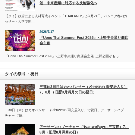
催 未来産業に対応する技能強化へ
【タイ】政府による人材育成イベント「THAILAND²」が7月21日、バンコク都内カ
セサート大学で開…
2026/7/17
『Ueno Thai Summer Fest 2026』×上野中央通り商店
会主催
『Ueno Thai Summer Fest 2026』×上野中央通り商店会主催 上野公園がもっ…
タイの祭り・祝日
三連休3日目はカオパンサー（เข้าพรรษา 雨安居入り）
7、8月（旧暦8月満月の日の翌日）
30日（木）はカオパンサー（เข้าพรรษา 雨安居入り）で祝日。アーサーンハブー
チャー（วัน…
アーサーンハブーチャー（วันอาสาฬหบูชา 三宝節）7、
8月（旧暦8月満月の日）