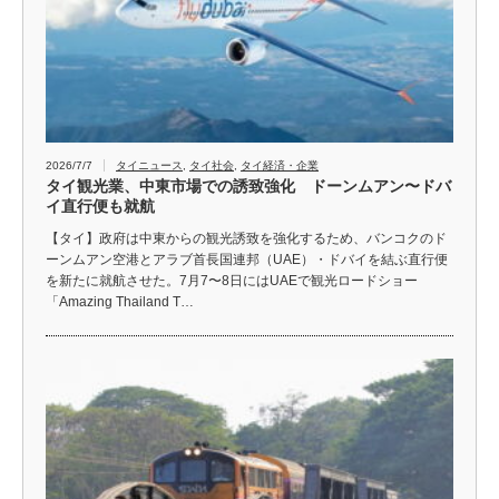
2026/7/7
タイニュース
,
タイ社会
,
タイ経済・企業
タイ観光業、中東市場での誘致強化 ドーンムアン〜ドバ
イ直行便も就航
【タイ】政府は中東からの観光誘致を強化するため、バンコクのド
ーンムアン空港とアラブ首長国連邦（UAE）・ドバイを結ぶ直行便
を新たに就航させた。7月7〜8日にはUAEで観光ロードショー
「Amazing Thailand T…