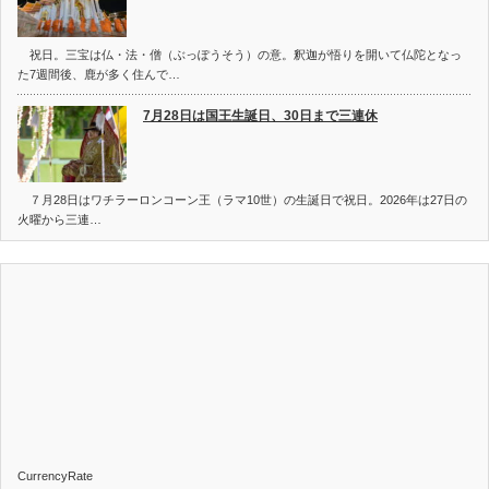
祝日。三宝は仏・法・僧（ぶっぽうそう）の意。釈迦が悟りを開いて仏陀となっ
た7週間後、鹿が多く住んで…
7月28日は国王生誕日、30日まで三連休
７月28日はワチラーロンコーン王（ラマ10世）の生誕日で祝日。2026年は27日の
火曜から三連…
CurrencyRate