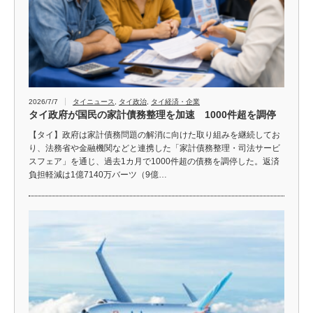
2026/7/7
タイニュース
,
タイ政治
,
タイ経済・企業
タイ政府が国民の家計債務整理を加速 1000件超を調停
【タイ】政府は家計債務問題の解消に向けた取り組みを継続してお
り、法務省や金融機関などと連携した「家計債務整理・司法サービ
スフェア」を通じ、過去1カ月で1000件超の債務を調停した。返済
負担軽減は1億7140万バーツ（9億…