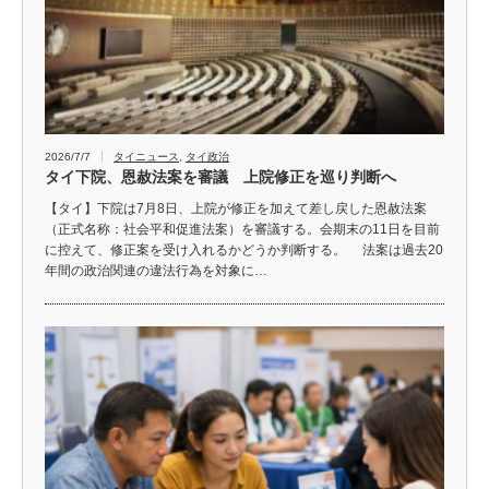
2026/7/7
タイニュース
,
タイ政治
タイ下院、恩赦法案を審議 上院修正を巡り判断へ
【タイ】下院は7月8日、上院が修正を加えて差し戻した恩赦法案
（正式名称：社会平和促進法案）を審議する。会期末の11日を目前
に控えて、修正案を受け入れるかどうか判断する。 法案は過去20
年間の政治関連の違法行為を対象に…