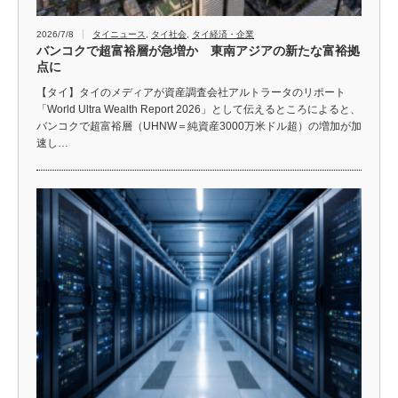
2026/7/8
タイニュース
,
タイ社会
,
タイ経済・企業
バンコクで超富裕層が急増か 東南アジアの新たな富裕拠
点に
【タイ】タイのメディアが資産調査会社アルトラータのリポート
「World Ultra Wealth Report 2026」として伝えるところによると、
バンコクで超富裕層（UHNW＝純資産3000万米ドル超）の増加が加
速し…