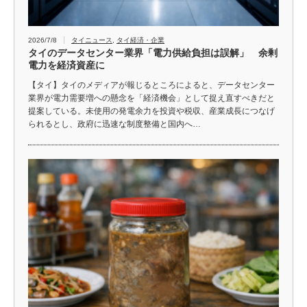
2026/7/8
タイニュース
,
タイ経済・企業
タイのデータセンター業界「電力供給負担は誤解」 余剰
電力を経済資産に
【タイ】タイのメディアが報じるところによると、データセンター
業界が電力需要増への懸念を「経済機会」として捉え直すべきだと
提案している。未使用の発電余力を投資や税収、産業成長につなげ
られるとし、政府に迅速な制度整備と国内へ…