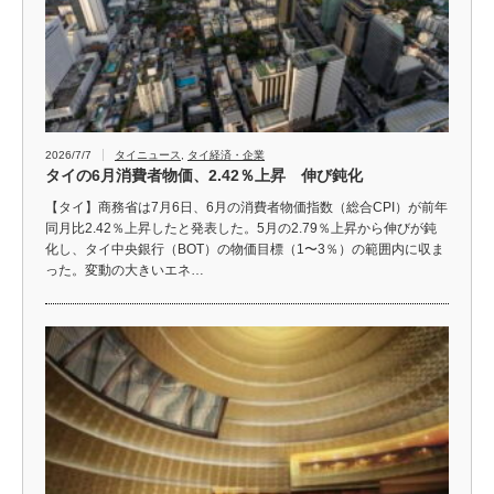
2026/7/7
タイニュース
,
タイ経済・企業
タイの6月消費者物価、2.42％上昇 伸び鈍化
【タイ】商務省は7月6日、6月の消費者物価指数（総合CPI）が前年
同月比2.42％上昇したと発表した。5月の2.79％上昇から伸びが鈍
化し、タイ中央銀行（BOT）の物価目標（1〜3％）の範囲内に収ま
った。変動の大きいエネ…