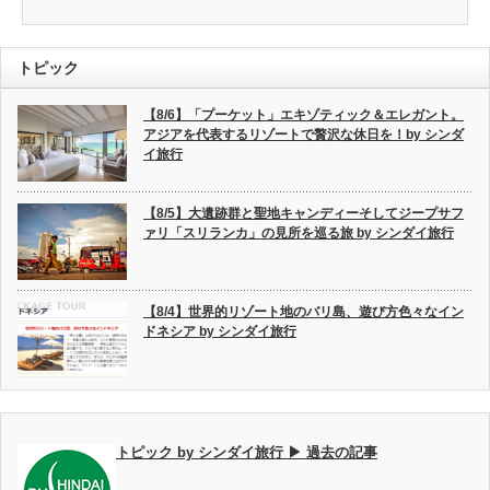
トピック
【8/6】「プーケット」エキゾティック＆エレガント。
アジアを代表するリゾートで贅沢な休日を！by シンダ
イ旅行
【8/5】大遺跡群と聖地キャンディーそしてジープサフ
ァリ「スリランカ」の見所を巡る旅 by シンダイ旅行
【8/4】世界的リゾート地のバリ島、遊び方色々なイン
ドネシア by シンダイ旅行
トピック by シンダイ旅行 ▶ 過去の記事