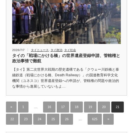
2026/7/7
タイニュース
,
タイ政治
,
タイ社会
タイの「戦場にかける橋」の世界遺産登録申請、管轄権と
政治事情で難航
【タイ】第二次世界大戦期の歴史遺構である「クウェー川鉄橋と泰
緬鉄道（戦場にかける橋、Death Railway）」の国連教育科学文化
機関（ユネスコ）世界遺産登録への申請が、管轄権の問題や政治的
な事情から進展していないもよ…
«
1
…
16
17
18
19
20
21
22
23
24
25
26
…
625
»