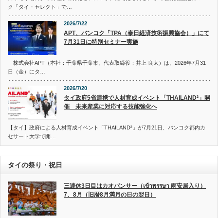
ク「タイ・セレクト」で…
2026/7/22
APT、バンコク「TPA（泰日経済技術振興協会）」にて
7月31日に特別セミナー実施
株式会社APT（本社：千葉県千葉市、代表取締役：井上 良太）は、2026年7月31
日（金）にタ…
2026/7/20
タイ政府5省連携で人材育成イベント「THAILAND²」開
催 未来産業に対応する技能強化へ
【タイ】政府による人材育成イベント「THAILAND²」が7月21日、バンコク都内カ
セサート大学で開…
タイの祭り・祝日
三連休3日目はカオパンサー（เข้าพรรษา 雨安居入り）
7、8月（旧暦8月満月の日の翌日）