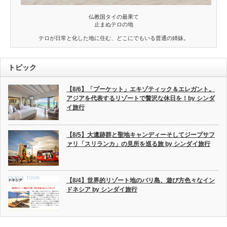
仏教国タイの最果て
止まぬテロの地
テロが日常と化した地に住む、どこにでもいる普通の姉妹。
トピック
【8/6】「プーケット」エキゾティック＆エレガント。
アジアを代表するリゾートで贅沢な休日を！by シンダ
イ旅行
【8/5】大遺跡群と聖地キャンディーそしてジープサフ
ァリ「スリランカ」の見所を巡る旅 by シンダイ旅行
【8/4】世界的リゾート地のバリ島、遊び方色々なイン
ドネシア by シンダイ旅行