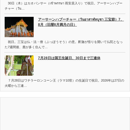
30日（木）はカオパンサー（เข้าพรรษา 雨安居入り）で祝日。アーサーンハブー
チャー（วัน…
アーサーンハブーチャー（วันอาสาฬหบูชา 三宝節）7、
8月（旧暦8月満月の日）
祝日。三宝は仏・法・僧（ぶっぽうそう）の意。釈迦が悟りを開いて仏陀となっ
た7週間後、鹿が多く住んで…
7月28日は国王生誕日、30日まで三連休
７月28日はワチラーロンコーン王（ラマ10世）の生誕日で祝日。2026年は27日の
火曜から三連…