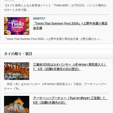
【タイ】政府による人材育成イベント「THAILAND²」が7月21日、バンコク都内カ
セサート大学で開…
2026/7/17
『Ueno Thai Summer Fest 2026』×上野中央通り商店
会主催
『Ueno Thai Summer Fest 2026』×上野中央通り商店会主催 上野公園がもっ…
タイの祭り・祝日
三連休3日目はカオパンサー（เข้าพรรษา 雨安居入り）
7、8月（旧暦8月満月の日の翌日）
30日（木）はカオパンサー（เข้าพรรษา 雨安居入り）で祝日。アーサーンハブー
チャー（วัน…
アーサーンハブーチャー（วันอาสาฬหบูชา 三宝節）7、
8月（旧暦8月満月の日）