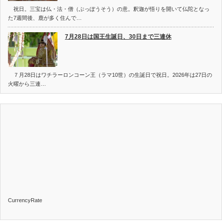
祝日。三宝は仏・法・僧（ぶっぽうそう）の意。釈迦が悟りを開いて仏陀となっ
た7週間後、鹿が多く住んで…
7月28日は国王生誕日、30日まで三連休
７月28日はワチラーロンコーン王（ラマ10世）の生誕日で祝日。2026年は27日の
火曜から三連…
CurrencyRate