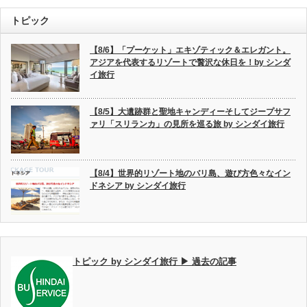
トピック
【8/6】「プーケット」エキゾティック＆エレガント。
アジアを代表するリゾートで贅沢な休日を！by シンダ
イ旅行
【8/5】大遺跡群と聖地キャンディーそしてジープサフ
ァリ「スリランカ」の見所を巡る旅 by シンダイ旅行
【8/4】世界的リゾート地のバリ島、遊び方色々なイン
ドネシア by シンダイ旅行
トピック by シンダイ旅行 ▶ 過去の記事