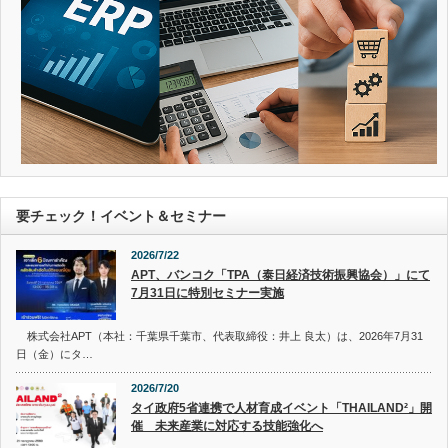
要チェック！イベント＆セミナー
2026/7/22
APT、バンコク「TPA（泰日経済技術振興協会）」にて
7月31日に特別セミナー実施
株式会社APT（本社：千葉県千葉市、代表取締役：井上 良太）は、2026年7月31
日（金）にタ…
2026/7/20
タイ政府5省連携で人材育成イベント「THAILAND²」開
催 未来産業に対応する技能強化へ