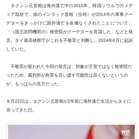
タクシン元首相は海外逃亡中の2015年、韓国ソウルでのメデ
ィア取材で、妹のインラック首相（当時）が2014年の軍事クー
デターをきっかけに国外逃亡を余儀なくされたことについて、
「（国王諮問機関の）枢密院がクーデターを首謀した」などと発
言。タイ最高検察庁がこれを不敬罪と判断し、2024年6月に起訴
していた。
不敬罪が疑われた今回の発言は、対象が王室ではなく枢密院だ
ったため、裁判所が有罪を言い渡す可能性は高くないというの
が、もっぱらの見方だった。
８月22日は、タクシン元首相が2年前に海外逃亡生活からタイに
戻ってきた日。