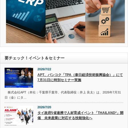
要チェック！イベント＆セミナー
2026/7/22
APT、バンコク「TPA（泰日経済技術振興協会）」にて
7月31日に特別セミナー実施
株式会社APT（本社：千葉県千葉市、代表取締役：井上 良太）は、2026年7月31
日（金）にタ…
2026/7/20
タイ政府5省連携で人材育成イベント「THAILAND²」開
催 未来産業に対応する技能強化へ