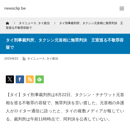
newsclip.be
Home
タイニュース
,
タイ政治
タイ刑事裁判所、タクシン元首相に無罪判決 王
室巡る不敬罪容疑で
タイ刑事裁判所、タクシン元首相に無罪判決 王室巡る不敬罪容
疑で
2025/8/22
タイニュース
,
タイ政治
【タイ】タイ刑事裁判所は8月22日、タクシン・チナワット元首
相を巡る不敬罪の容疑で、無罪判決を言い渡した。元首相の弁護
人がロイター通信に語ったと、タイの複数メディアが報じてい
る。裁判所は午前11時時点で、同判決を公表していない。