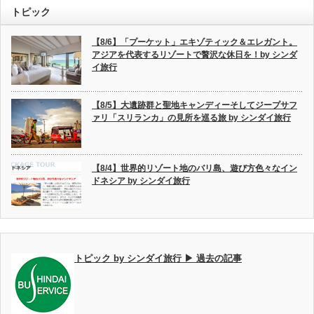
トピック
【8/6】「プーケット」エキゾティック＆エレガント。
アジアを代表するリゾートで贅沢な休日を！by シンダ
イ旅行
【8/5】大遺跡群と聖地キャンディーそしてジープサフ
ァリ「スリランカ」の見所を巡る旅 by シンダイ旅行
【8/4】世界的リゾート地のバリ島、遊び方色々なイン
ドネシア by シンダイ旅行
トピック by シンダイ旅行 ▶ 過去の記事