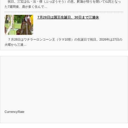
祝日。三宝は仏・法・僧（ぶっぽうそう）の意。釈迦が悟りを開いて仏陀となっ
た7週間後、鹿が多く住んで…
7月28日は国王生誕日、30日まで三連休
７月28日はワチラーロンコーン王（ラマ10世）の生誕日で祝日。2026年は27日の
火曜から三連…
CurrencyRate