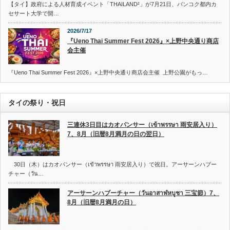
【タイ】政府による人材育成イベント「THAILAND²」が7月21日、バンコク都内カ
セサート大学で開…
2026/7/17
『Ueno Thai Summer Fest 2026』×上野中央通り商店
会主催
『Ueno Thai Summer Fest 2026』×上野中央通り商店会主催 上野公園がもっ…
タイの祭り・祝日
三連休3日目はカオパンサー（เข้าพรรษา 雨安居入り）
7、8月（旧暦8月満月の日の翌日）
30日（木）はカオパンサー（เข้าพรรษา 雨安居入り）で祝日。アーサーンハブー
チャー（วัน…
アーサーンハブーチャー（วันอาสาฬหบูชา 三宝節）7、
8月（旧暦8月満月の日）