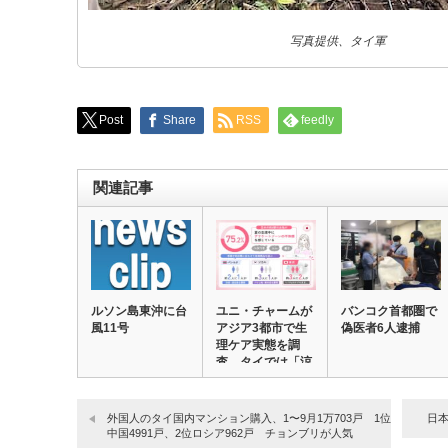
写真提供、タイ軍
Post
Share
RSS
feedly
関連記事
ルソン島東沖に台
ユニ・チャームが
バンコク首都圏で
風11号
アジア3都市で生
偽医者6人逮捕
理ケア実態を調
査 タイでは「涼
感…
外国人のタイ国内マンション購入、1〜9月1万703戸 1位
日本
中国4991戸、2位ロシア962戸 チョンブリが人気