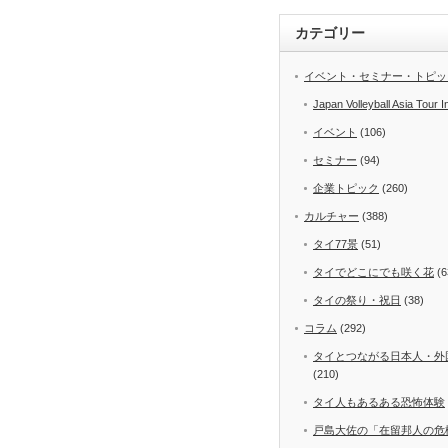
カテゴリー
イベント・セミナー・トピッ
Japan Volleyball Asia Tour I
イベント
(106)
セミナー
(94)
企業トピック
(260)
カルチャー
(388)
タイ77景
(51)
タイでどこにでも咲く花
(6
タイの祭り・祝日
(38)
コラム
(292)
タイとつながる日本人・外
(210)
タイ人もあるある恐怖体験
戸島大佐の「在留邦人の危