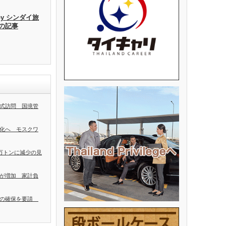
by シンダイ旅
去の記事
式訪問 国境管
化へ モスクワ
0万トンに減少の見
が増加 家計負
者の確保を要請