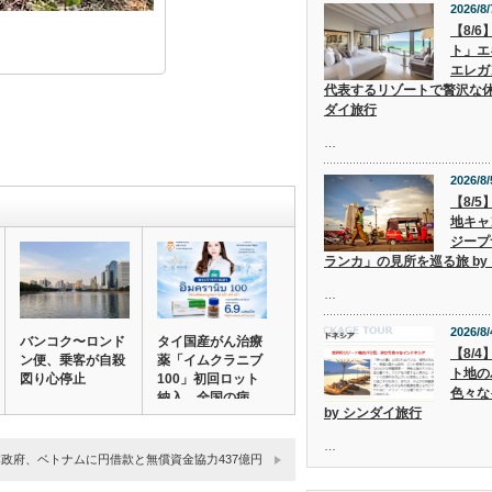
2026/8/
【8/
ト」エ
エレガ
代表するリゾートで贅沢な休
ダイ旅行
…
2026/8/
【8/
地キャ
ジープ
ランカ」の見所を巡る旅 by
…
2026/8/
バンコク〜ロンド
タイ国産がん治療
【8/
ン便、乗客が自殺
薬「イムクラニブ
ト地の
図り心停止
100」初回ロット
色々な
納入 全国の病…
by シンダイ旅行
…
政府、ベトナムに円借款と無償資金協力437億円