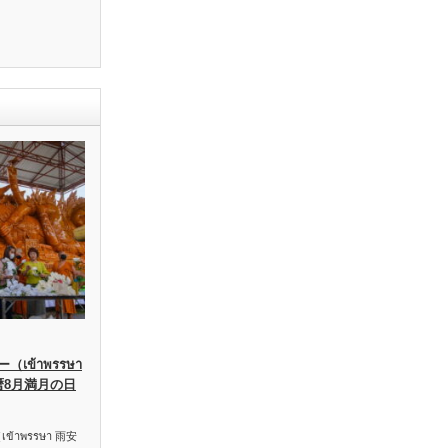
เข้าพรรษา
暦8月満月の日
าพรรษา 雨安