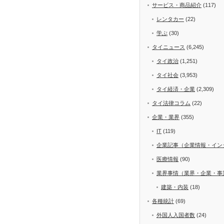
サービス・商品紹介
(117)
レンタカー
(22)
学ぶ
(30)
タイニュース
(6,245)
タイ政治
(1,251)
タイ社会
(3,953)
タイ経済・企業
(2,309)
タイ法律コラム
(22)
企業・業界
(355)
IT
(119)
企業記事（企業情報・イン
医療情報
(90)
業界事情（業界・企業・事
建築・内装
(18)
各種統計
(69)
外国人入国者数
(24)