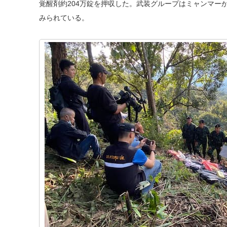
覚醒剤約204万錠を押収した。武装グループはミャンマー
みられている。