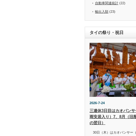
自動車関連統計
(22)
輸出入額
(23)
タイの祭り・祝日
2026-7-24
三連休3日目はカオパンサー（
雨安居入り）7、8月（旧
の翌日）
30日（木）はカオパンサー（เข้