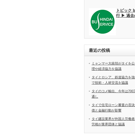
トピック 
行 ▶ 過
最近の投稿
ミャンマー大統領がタイを公
理や経済協力を協議
タイとロシア、鉄道協力を強
で技術・人材交流を協議
タイのコメ輸出、今年は70
通し
タイで住宅ローン審査の否決
債と金融行動が影響
タイ建設業界が外国人労働
労相が業界団体と協議