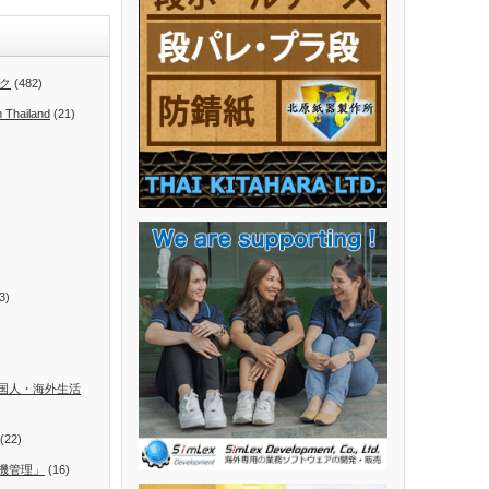
ク
(482)
n Thailand
(21)
3)
国人・海外生活
(22)
機管理」
(16)