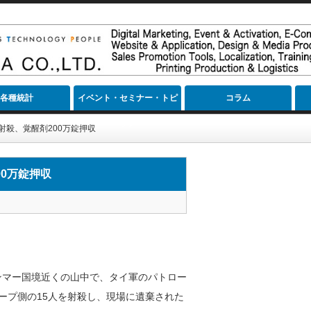
各種統計
イベント・セミナー・トピ
コラム
ック
射殺、覚醒剤200万錠押収
00万錠押収
ンマー国境近くの山中で、タイ軍のパトロー
ープ側の15人を射殺し、現場に遺棄された