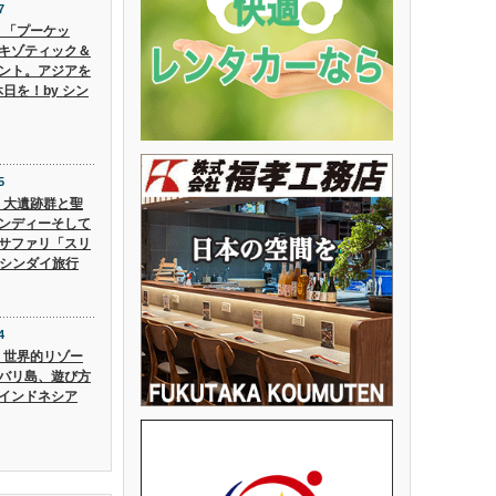
7
6】「プーケッ
キゾティック＆
ント。アジアを
日を！by シン
5
5】大遺跡群と聖
ンディーそして
サファリ「スリ
 シンダイ旅行
4
4】世界的リゾー
バリ島、遊び方
インドネシア