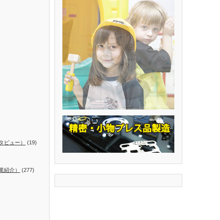
タビュー）
(19)
業紹介）
(277)