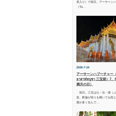
居入り）で祝日。アーサーン
（วัน…
2026-7-24
アーサーンハブーチャー（ว
อาสาฬหบูชา 三宝節）7
満月の日）
祝日。三宝は仏・法・僧（ぶ
意。釈迦が悟りを開いて仏陀と
鹿が多く住んで…