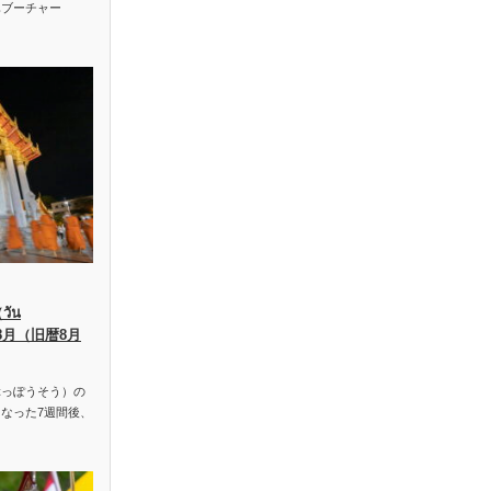
ハブーチャー
ัน
、8月（旧暦8月
っぽうそう）の
なった7週間後、