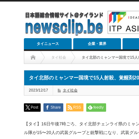
タイニュース
企業・業界
タイ社会
タイ北部のミャンマー国境で15人
タイ北部のミャンマー国境で15人射殺、覚醒剤2
2023/12/17
タイ社会
Post
Share
RSS
feedly
【タイ】16日午後7時ごろ、タイ北部チェンライ県のミャ
ル隊が15〜20人の武装グループと銃撃戦になり、武装グル