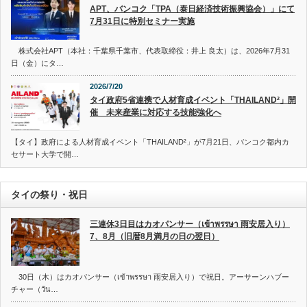
APT、バンコク「TPA（泰日経済技術振興協会）」にて
7月31日に特別セミナー実施
株式会社APT（本社：千葉県千葉市、代表取締役：井上 良太）は、2026年7月31
日（金）にタ…
2026/7/20
タイ政府5省連携で人材育成イベント「THAILAND²」開
催 未来産業に対応する技能強化へ
【タイ】政府による人材育成イベント「THAILAND²」が7月21日、バンコク都内カ
セサート大学で開…
タイの祭り・祝日
三連休3日目はカオパンサー（เข้าพรรษา 雨安居入り）
7、8月（旧暦8月満月の日の翌日）
30日（木）はカオパンサー（เข้าพรรษา 雨安居入り）で祝日。アーサーンハブー
チャー（วัน…