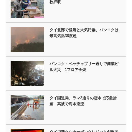
枚押収
タイ北部で猛暑と大気汚染、バンコクは
最高気温38度超
バンコク・ペッチャブリー通りで商業ビ
ル火災 1フロア全焼
タイ国道局、ラマ2通りの冠水で応急措
置 高波で海水逆流
タイで新たなカーボンクレジット創出モ