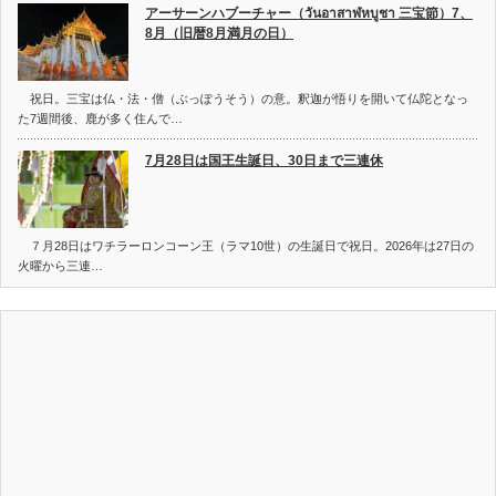
アーサーンハブーチャー（วันอาสาฬหบูชา 三宝節）7、
8月（旧暦8月満月の日）
祝日。三宝は仏・法・僧（ぶっぽうそう）の意。釈迦が悟りを開いて仏陀となっ
た7週間後、鹿が多く住んで…
7月28日は国王生誕日、30日まで三連休
７月28日はワチラーロンコーン王（ラマ10世）の生誕日で祝日。2026年は27日の
火曜から三連…