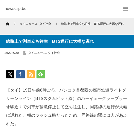
newsclip.be
Home
タイニュース
,
タイ社会
線路上で列車立ち往生 BTS運行に大幅な遅れ
線路上で列車立ち往生 BTS運行に大幅な遅れ
2023/5/20
タイニュース
,
タイ社会
【タイ】19日午前8時ごろ、バンコク首都圏の都市鉄道ライトグ
リーンライン（BTSスクムビット線）のハーイェークラープラー
オ駅近くで列車が緊急停止して立ち往生し、同路線の運行が大幅
に遅れた。朝のラッシュ時だったため、同路線の駅には人があふ
れた。