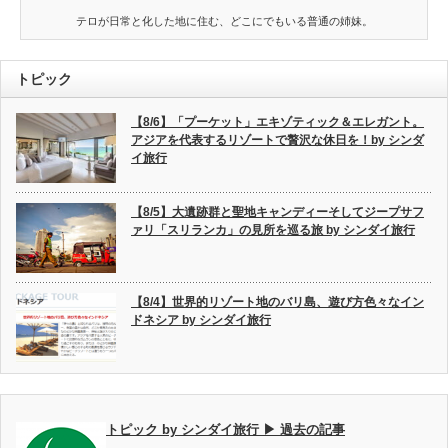
テロが日常と化した地に住む、どこにでもいる普通の姉妹。
トピック
【8/6】「プーケット」エキゾティック＆エレガント。
アジアを代表するリゾートで贅沢な休日を！by シンダ
イ旅行
【8/5】大遺跡群と聖地キャンディーそしてジープサフ
ァリ「スリランカ」の見所を巡る旅 by シンダイ旅行
【8/4】世界的リゾート地のバリ島、遊び方色々なイン
ドネシア by シンダイ旅行
トピック by シンダイ旅行 ▶ 過去の記事