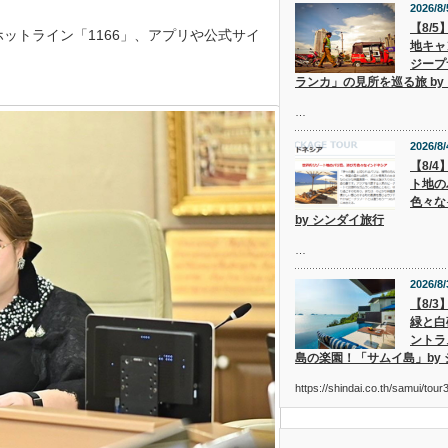
2026/8/
【8/
ットライン「1166」、アプリや公式サイ
地キャ
ジープ
ランカ」の見所を巡る旅 by
…
2026/8/
【8/
ト地の
色々な
by シンダイ旅行
…
2026/8/
【8/
緑と白
ントラ
島の楽園！「サムイ島」by
https://shindai.co.th/samui/to