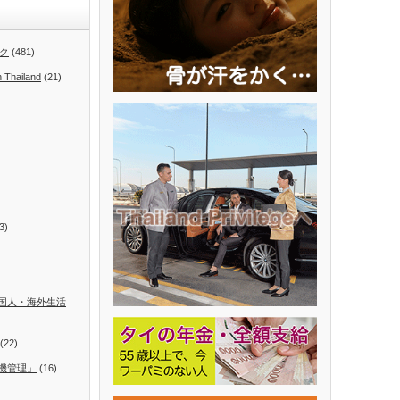
ク
(481)
n Thailand
(21)
3)
国人・海外生活
(22)
機管理」
(16)