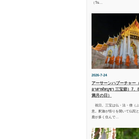
（วัน…
2026-7-24
アーサーンハブーチャー（ว
อาสาฬหบูชา 三宝節）7
満月の日）
祝日。三宝は仏・法・僧（ぶ
意。釈迦が悟りを開いて仏陀と
鹿が多く住んで…