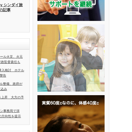
by シンダイ旅
去の記事
ホール火災、火元
行政監督責任も
導入検討 ホテル
警告
ル整備、政府が
見込み
5％上昇 大方の予
アン事務局で演
の方向性を提示