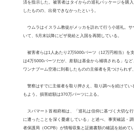
済を指示した。被害者はタイからの巡礼パッケージを購入
したものの、出発できなかったという。
ウムラはイスラム教徒がメッカを訪れて行う小巡礼。サウジ
いて、5月末以降にビザ発給と入国を再開している。
被害者らは1人あたり2万5000バーツ（12万円相当）
は4万5000バーツだが、差額は基金から補填される」な
ワンナプーム空港に到着したものの主催者を見つけられず
警察はすでに主催者を取り押さえ、取り調べを続けてい
もよう。損害総額は370万バーツに上る。
スパマート首相府相は、「巡礼は信仰に基づく大切な行
に遭ったことを深く憂慮している」と述べ、事実確認・調
者保護局（OCPB）が情報収集と証拠書類の確認を始めて