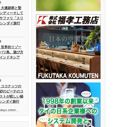
5
5】大遺跡群と聖
ンディーそして
サファリ「スリ
 シンダイ旅行
4
4】世界的リゾー
バリ島、遊び方
インドネシア
3
3】ココナッツの
砂のビーチのコ
ストが眩しい秘
 シンダイ旅行
ur3days.shtml…