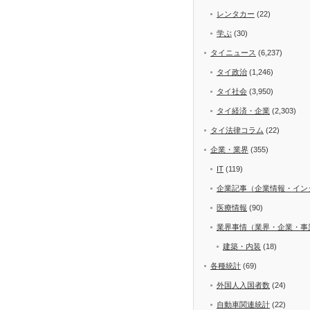
レンタカー
(22)
学ぶ
(30)
タイニュース
(6,237)
タイ政治
(1,246)
タイ社会
(3,950)
タイ経済・企業
(2,303)
タイ法律コラム
(22)
企業・業界
(355)
IT
(119)
企業記事（企業情報・イン
医療情報
(90)
業界事情（業界・企業・事
建築・内装
(18)
各種統計
(69)
外国人入国者数
(24)
自動車関連統計
(22)