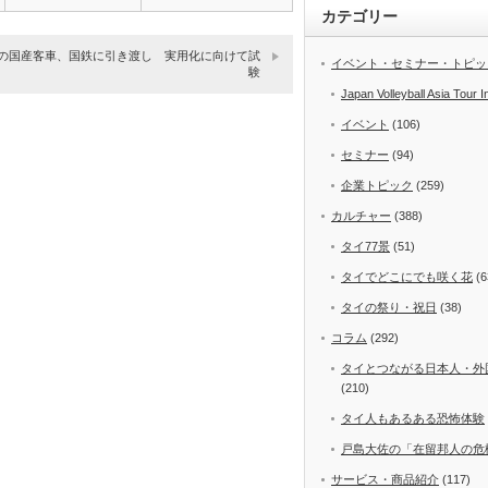
起…
カテゴリー
の国産客車、国鉄に引き渡し 実用化に向けて試
イベント・セミナー・トピッ
験
Japan Volleyball Asia Tour I
イベント
(106)
セミナー
(94)
企業トピック
(259)
カルチャー
(388)
タイ77景
(51)
タイでどこにでも咲く花
(6
タイの祭り・祝日
(38)
コラム
(292)
タイとつながる日本人・外
(210)
タイ人もあるある恐怖体験
戸島大佐の「在留邦人の危
サービス・商品紹介
(117)