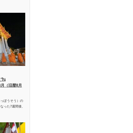
ัน
、8月（旧暦8月
っぽうそう）の
なった7週間後、