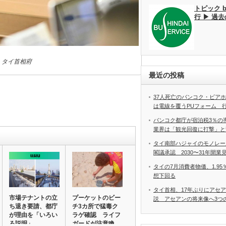
トピック 
行 ▶ 過
：タイ首相府
最近の投稿
37人死亡のバンコク・ビア
は電線を覆うPUフォーム 
バンコク都庁が宿泊税3％の
業界は「観光回復に打撃」と
タイ南部ハジャイのモノレー
閣議承認 2030〜31年開業
タイの7月消費者物価、1.9
想下回る
タイ首相、17年ぶりにアセ
市場テナントの立
プーケットのビー
説 アセアンの将来像へ3つ
ち退き要請、都庁
チ3カ所で猛毒ク
が理由を「いろい
ラゲ確認 ライフ
ろ説明」
ガードが注意喚