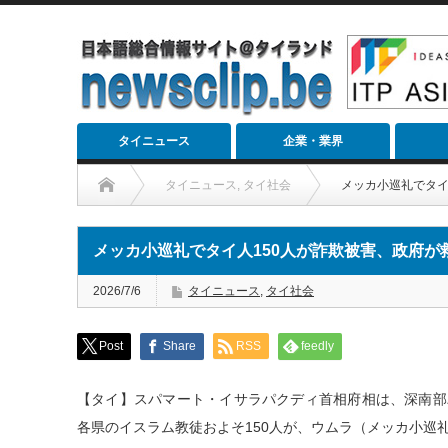
タイニュース
企業・業界
タイニュース
,
タイ社会
メッカ小巡礼でタイ
メッカ小巡礼でタイ人150人が詐欺被害、政府が
2026/7/6
タイニュース
,
タイ社会
Post
Share
RSS
feedly
【タイ】スパマート・イサラパクディ首相府相は、深南部
各県のイスラム教徒およそ150人が、ウムラ（メッカ小巡