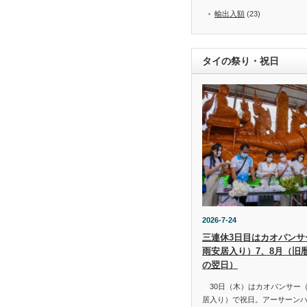
輸出入額
(23)
タイの祭り・祝日
2026-7-24
三連休3日目はカオパンサー（
雨安居入り）7、8月（旧
の翌日）
30日（木）はカオパンサー（เข้
居入り）で祝日。アーサーン