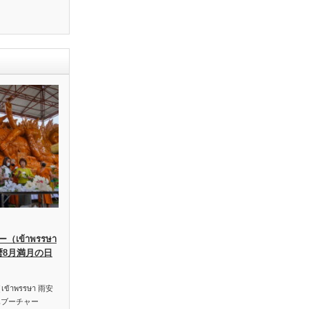
เข้าพรรษา
暦8月満月の日
าพรรษา 雨安
ハブーチャー