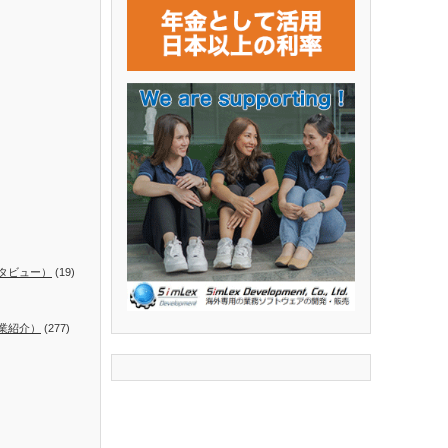
タビュー）
(19)
業紹介）
(277)