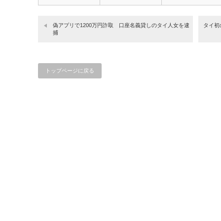
半…
偽アプリで1200万円詐取 口座名義貸しのタイ人女を逮
タイ初
捕
トップページに戻る