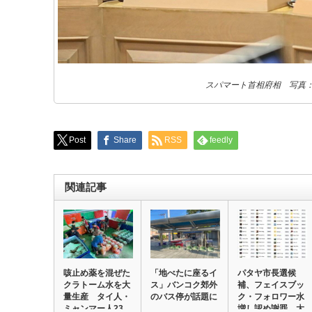
スパマート首相府相 写真
Post
Share
RSS
feedly
関連記事
咳止め薬を混ぜた
「地べたに座るイ
パタヤ市長選候
クラトーム水を大
ス」バンコク郊外
補、フェイスブッ
量生産 タイ人・
のバス停が話題に
ク・フォロワー水
ミャンマー人23…
増し認め謝罪 大