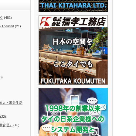
ク
(481)
n Thailand
(21)
3)
国人・海外生活
(22)
機管理」
(16)