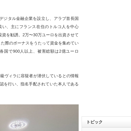
にデジタル金融企業を設立し、アラブ首長国
装い、主にフランス在住のトルコ人を中心
資を勧誘。2万〜30万ユーロを出資させて
した際のボーナスをうたって資金を集めてい
国で900人以上、被害総額は2億ユーロ
高級ヴィラに容疑者が潜伏しているとの情報
認を行い、指名手配されていた本人である
トピック