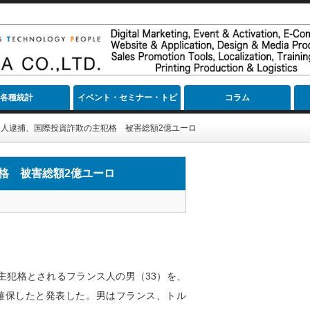
各種統計
イベント・セミナー・トピ
コラム
ック
人逮捕、国際投資詐欺の主犯格 被害総額2億ユーロ
格 被害総額2億ユーロ
主犯格とされるフランス人の男（33）を、
確保したと発表した。男はフランス、トル