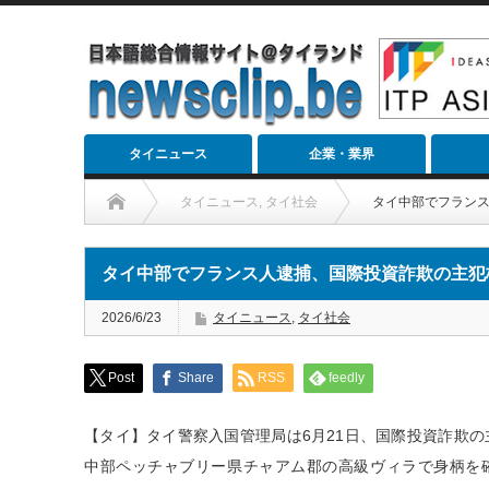
タイニュース
企業・業界
タイニュース
,
タイ社会
タイ中部でフランス
タイ中部でフランス人逮捕、国際投資詐欺の主犯
2026/6/23
タイニュース
,
タイ社会
Post
Share
RSS
feedly
【タイ】タイ警察入国管理局は6月21日、国際投資詐欺の
中部ペッチャブリー県チャアム郡の高級ヴィラで身柄を