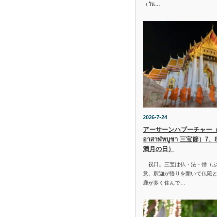
（วัน…
2026-7-24
アーサーンハブーチャー（ว
อาสาฬหบูชา 三宝節）7
満月の日）
祝日。三宝は仏・法・僧（ぶ
意。釈迦が悟りを開いて仏陀と
鹿が多く住んで…