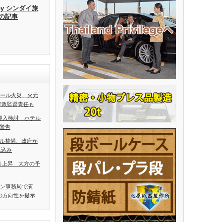
by シンダイ旅
去の記事
ホール火災、火元
行政監督責任も
導入検討 ホテル
警告
ル整備、政府が
見込み
5％上昇 大方の予
アン事務局で演
の方向性を提示