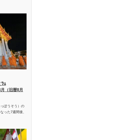
ัน
、8月（旧暦8月
っぽうそう）の
なった7週間後、