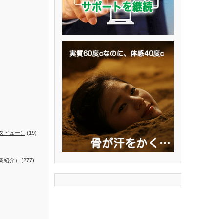
タビュー）
(19)
業紹介）
(277)