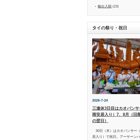
輸出入額
(23)
タイの祭り・祝日
2026-7-24
三連休3日目はカオパンサー（
雨安居入り）7、8月（旧
の翌日）
30日（木）はカオパンサー（เข้
居入り）で祝日。アーサーン