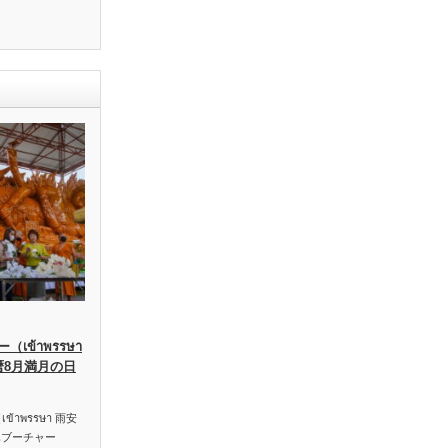
เข้าพรรษา
暦8月満月の日
าพรรษา 雨安
ハブーチャー