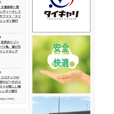
5
5】大遺跡群と聖
ンディーそして
サファリ「スリ
 シンダイ旅行
4
4】世界的リゾー
バリ島、遊び方
インドネシア
3
3】ココナッツの
砂のビーチのコ
ストが眩しい秘
 シンダイ旅行
ur3days.shtml…