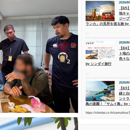
2026/8/
【8/
地キャ
ジープ
ランカ」の見所を巡る旅 by
…
2026/8/
【8/
ト地の
色々な
by シンダイ旅行
…
2026/8/
【8/
緑と白
ントラ
島の楽園！「サムイ島」by
https://shindai.co.th/samui/to