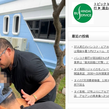
トピック 
行 ▶ 過
最近の投稿
37人死亡のバンコク・ビア
は電線を覆うPUフォーム 
バンコク都庁が宿泊税3％の
業界は「観光回復に打撃」と
タイ南部ハジャイのモノレー
閣議承認 2030〜31年開業
タイの7月消費者物価、1.9
想下回る
タイ首相、17年ぶりにアセ
説 アセアンの将来像へ3つ