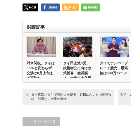
Post
Share
RSS
feedly
関連記事
対米関税、タイは
タイ民主派8党、
タイでナンバープ
36％と変わらず
政権樹立に向け政
レート競売、最高
交渉は8月上旬ま
策覚書 徴兵廃
値は600万バーツ
で可能か
止、大麻自由化撤
回…
タイ東部パタヤで韓国人を逮捕 SNSにわいせつ動画投
タイ・
稿、部屋から大量の薬物
トップページに戻る