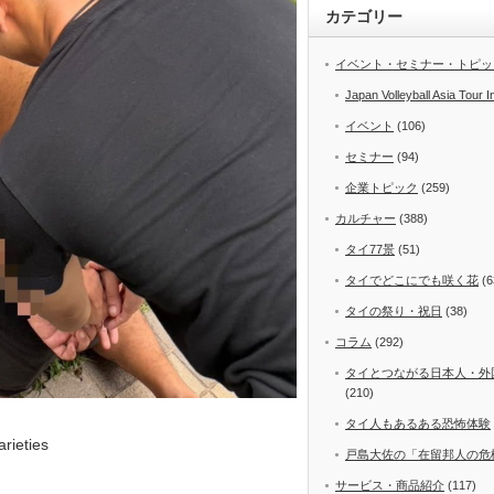
カテゴリー
イベント・セミナー・トピッ
Japan Volleyball Asia Tour I
イベント
(106)
セミナー
(94)
企業トピック
(259)
カルチャー
(388)
タイ77景
(51)
タイでどこにでも咲く花
(6
タイの祭り・祝日
(38)
コラム
(292)
タイとつながる日本人・外
(210)
タイ人もあるある恐怖体験
ieties
戸島大佐の「在留邦人の危
サービス・商品紹介
(117)