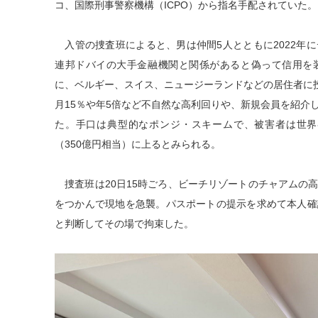
コ、国際刑事警察機構（ICPO）から指名手配されていた。
入管の捜査班によると、男は仲間5人とともに2022年
連邦ドバイの大手金融機関と関係があると偽って信用を
に、ベルギー、スイス、ニュージーランドなどの居住者に投
月15％や年5倍など不自然な高利回りや、新規会員を紹介
た。手口は典型的なポンジ・スキームで、被害者は世界各
（350億円相当）に上るとみられる。
捜査班は20日15時ごろ、ビーチリゾートのチャアムの
をつかんで現地を急襲。パスポートの提示を求めて本人確
と判断してその場で拘束した。