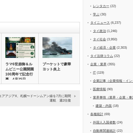
レンタカー
(22)
学ぶ
(30)
タイニュース
(6,237)
タイ政治
(1,246)
タイ社会
(3,950)
タイ経済・企業
(2,303)
タイ法律コラム
(22)
ラマ6世崩御＆ル
プーケットで豪華
企業・業界
(355)
ムピニー公園開園
ヨット炎上
IT
(119)
100周年で記念行
事 4月25日…
企業記事（企業情報・イン
医療情報
(90)
エアアジアX、札幌〜ドーンムアン線を7月に期間
業界事情（業界・企業・事
運航 週2往復
建築・内装
(18)
各種統計
(69)
外国人入国者数
(24)
自動車関連統計
(22)