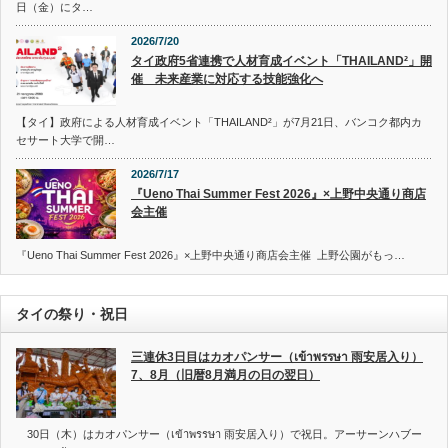
日（金）にタ…
2026/7/20
タイ政府5省連携で人材育成イベント「THAILAND²」開
催 未来産業に対応する技能強化へ
【タイ】政府による人材育成イベント「THAILAND²」が7月21日、バンコク都内カ
セサート大学で開…
2026/7/17
『Ueno Thai Summer Fest 2026』×上野中央通り商店
会主催
『Ueno Thai Summer Fest 2026』×上野中央通り商店会主催 上野公園がもっ…
タイの祭り・祝日
三連休3日目はカオパンサー（เข้าพรรษา 雨安居入り）
7、8月（旧暦8月満月の日の翌日）
30日（木）はカオパンサー（เข้าพรรษา 雨安居入り）で祝日。アーサーンハブー