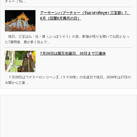
チャー（วัน…
アーサーンハブーチャー（วันอาสาฬหบูชา 三宝節）7、
8月（旧暦8月満月の日）
祝日。三宝は仏・法・僧（ぶっぽうそう）の意。釈迦が悟りを開いて仏陀となっ
た7週間後、鹿が多く住んで…
7月28日は国王生誕日、30日まで三連休
７月28日はワチラーロンコーン王（ラマ10世）の生誕日で祝日。2026年は27日の
火曜から三連…