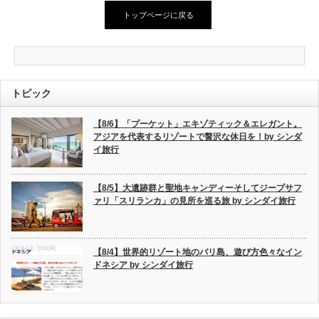
トップページに戻る
トピック
【8/6】「プーケット」エキゾティック＆エレガント。
アジアを代表するリゾートで贅沢な休日を！by シンダ
イ旅行
【8/5】大遺跡群と聖地キャンディーそしてジープサフ
ァリ「スリランカ」の見所を巡る旅 by シンダイ旅行
【8/4】世界的リゾート地のバリ島、遊び方色々なイン
ドネシア by シンダイ旅行