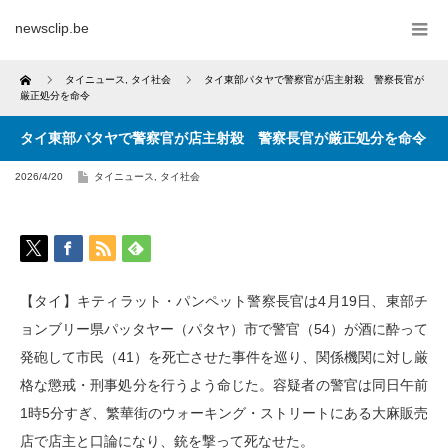
newsclip.be
Home
タイニュース
,
タイ社会
タイ東部パタヤで警察官が店主射殺 警察長官が
厳正処分を命令
タイ東部パタヤで警察官が店主射殺 警察長官が厳正処分を命令
2026/4/20
タイニュース
,
タイ社会
【タイ】キティラット・パンペット警察長官は4月19日、東部チ
ョンブリー県パッタヤー（パタヤ）市で警官（54）が酒に酔って
発砲して市民（41）を死亡させた事件を巡り、関係機関に対し厳
格な懲戒・刑事処分を行うよう命じた。容疑者の警官は同日午前
1時5分すぎ、繁華街のウォーキング・ストリートにある大麻販売
店で店主と口論になり、銃を撃って死なせた。