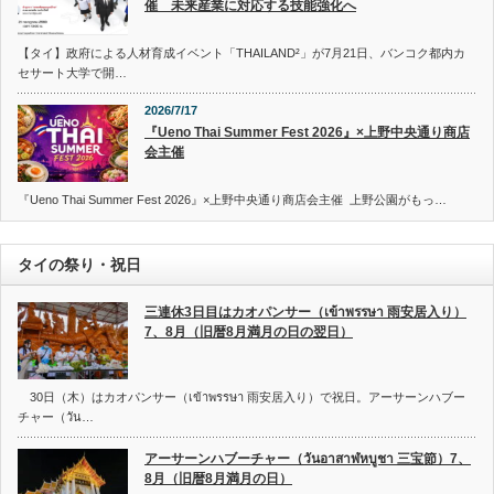
催 未来産業に対応する技能強化へ
【タイ】政府による人材育成イベント「THAILAND²」が7月21日、バンコク都内カ
セサート大学で開…
2026/7/17
『Ueno Thai Summer Fest 2026』×上野中央通り商店
会主催
『Ueno Thai Summer Fest 2026』×上野中央通り商店会主催 上野公園がもっ…
タイの祭り・祝日
三連休3日目はカオパンサー（เข้าพรรษา 雨安居入り）
7、8月（旧暦8月満月の日の翌日）
30日（木）はカオパンサー（เข้าพรรษา 雨安居入り）で祝日。アーサーンハブー
チャー（วัน…
アーサーンハブーチャー（วันอาสาฬหบูชา 三宝節）7、
8月（旧暦8月満月の日）