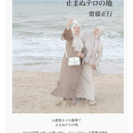
仏教国タイの最果て
止まぬテロの地
テロが日常と化した地に住む、どこにでもいる普通の姉妹。