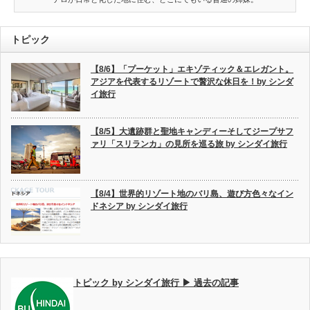
トピック
【8/6】「プーケット」エキゾティック＆エレガント。
アジアを代表するリゾートで贅沢な休日を！by シンダ
イ旅行
【8/5】大遺跡群と聖地キャンディーそしてジープサフ
ァリ「スリランカ」の見所を巡る旅 by シンダイ旅行
【8/4】世界的リゾート地のバリ島、遊び方色々なイン
ドネシア by シンダイ旅行
トピック by シンダイ旅行 ▶ 過去の記事