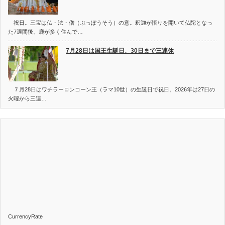
祝日。三宝は仏・法・僧（ぶっぽうそう）の意。釈迦が悟りを開いて仏陀となっ
た7週間後、鹿が多く住んで…
7月28日は国王生誕日、30日まで三連休
７月28日はワチラーロンコーン王（ラマ10世）の生誕日で祝日。2026年は27日の
火曜から三連…
CurrencyRate