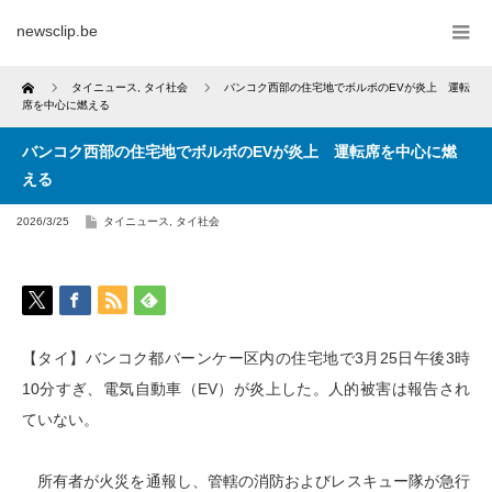
newsclip.be
Home
タイニュース
,
タイ社会
バンコク西部の住宅地でボルボのEVが炎上 運転
席を中心に燃える
バンコク西部の住宅地でボルボのEVが炎上 運転席を中心に燃
える
2026/3/25
タイニュース
,
タイ社会
【タイ】バンコク都バーンケー区内の住宅地で3月25日午後3時
10分すぎ、電気自動車（EV）が炎上した。人的被害は報告され
ていない。
所有者が火災を通報し、管轄の消防およびレスキュー隊が急行