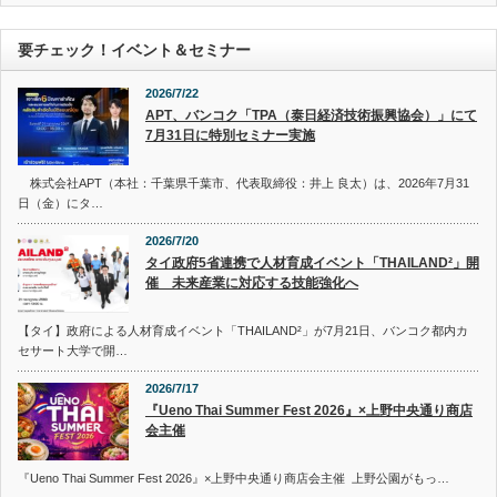
要チェック！イベント＆セミナー
2026/7/22
APT、バンコク「TPA（泰日経済技術振興協会）」にて
7月31日に特別セミナー実施
株式会社APT（本社：千葉県千葉市、代表取締役：井上 良太）は、2026年7月31
日（金）にタ…
2026/7/20
タイ政府5省連携で人材育成イベント「THAILAND²」開
催 未来産業に対応する技能強化へ
【タイ】政府による人材育成イベント「THAILAND²」が7月21日、バンコク都内カ
セサート大学で開…
2026/7/17
『Ueno Thai Summer Fest 2026』×上野中央通り商店
会主催
『Ueno Thai Summer Fest 2026』×上野中央通り商店会主催 上野公園がもっ…