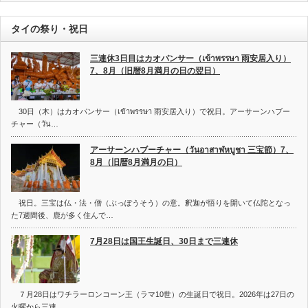
タイの祭り・祝日
三連休3日目はカオパンサー（เข้าพรรษา 雨安居入り）
7、8月（旧暦8月満月の日の翌日）
30日（木）はカオパンサー（เข้าพรรษา 雨安居入り）で祝日。アーサーンハブー
チャー（วัน…
アーサーンハブーチャー（วันอาสาฬหบูชา 三宝節）7、
8月（旧暦8月満月の日）
祝日。三宝は仏・法・僧（ぶっぽうそう）の意。釈迦が悟りを開いて仏陀となっ
た7週間後、鹿が多く住んで…
7月28日は国王生誕日、30日まで三連休
７月28日はワチラーロンコーン王（ラマ10世）の生誕日で祝日。2026年は27日の
火曜から三連…