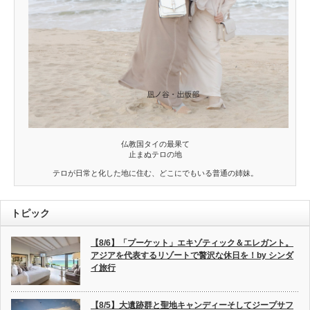
仏教国タイの最果て
止まぬテロの地
テロが日常と化した地に住む、どこにでもいる普通の姉妹。
トピック
【8/6】「プーケット」エキゾティック＆エレガント。
アジアを代表するリゾートで贅沢な休日を！by シンダ
イ旅行
【8/5】大遺跡群と聖地キャンディーそしてジープサフ