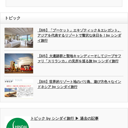
トピック
【8/6】「プーケット」エキゾティック＆エレガント。
アジアを代表するリゾートで贅沢な休日を！by シンダ
イ旅行
【8/5】大遺跡群と聖地キャンディーそしてジープサフ
ァリ「スリランカ」の見所を巡る旅 by シンダイ旅行
【8/4】世界的リゾート地のバリ島、遊び方色々なイン
ドネシア by シンダイ旅行
トピック by シンダイ旅行 ▶ 過去の記事