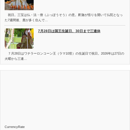
祝日。三宝は仏・法・僧（ぶっぽうそう）の意。釈迦が悟りを開いて仏陀となっ
た7週間後、鹿が多く住んで…
7月28日は国王生誕日、30日まで三連休
７月28日はワチラーロンコーン王（ラマ10世）の生誕日で祝日。2026年は27日の
火曜から三連…
CurrencyRate