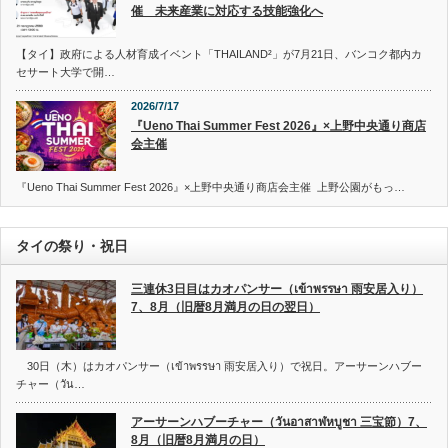
催 未来産業に対応する技能強化へ
【タイ】政府による人材育成イベント「THAILAND²」が7月21日、バンコク都内カ
セサート大学で開…
2026/7/17
『Ueno Thai Summer Fest 2026』×上野中央通り商店
会主催
『Ueno Thai Summer Fest 2026』×上野中央通り商店会主催 上野公園がもっ…
タイの祭り・祝日
三連休3日目はカオパンサー（เข้าพรรษา 雨安居入り）
7、8月（旧暦8月満月の日の翌日）
30日（木）はカオパンサー（เข้าพรรษา 雨安居入り）で祝日。アーサーンハブー
チャー（วัน…
アーサーンハブーチャー（วันอาสาฬหบูชา 三宝節）7、
8月（旧暦8月満月の日）