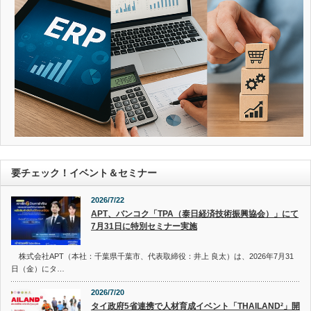
要チェック！イベント＆セミナー
2026/7/22
APT、バンコク「TPA（泰日経済技術振興協会）」にて
7月31日に特別セミナー実施
株式会社APT（本社：千葉県千葉市、代表取締役：井上 良太）は、2026年7月31
日（金）にタ…
2026/7/20
タイ政府5省連携で人材育成イベント「THAILAND²」開