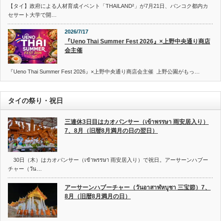
【タイ】政府による人材育成イベント「THAILAND²」が7月21日、バンコク都内カ
セサート大学で開…
2026/7/17
『Ueno Thai Summer Fest 2026』×上野中央通り商店
会主催
『Ueno Thai Summer Fest 2026』×上野中央通り商店会主催 上野公園がもっ…
タイの祭り・祝日
三連休3日目はカオパンサー（เข้าพรรษา 雨安居入り）
7、8月（旧暦8月満月の日の翌日）
30日（木）はカオパンサー（เข้าพรรษา 雨安居入り）で祝日。アーサーンハブー
チャー（วัน…
アーサーンハブーチャー（วันอาสาฬหบูชา 三宝節）7、
8月（旧暦8月満月の日）