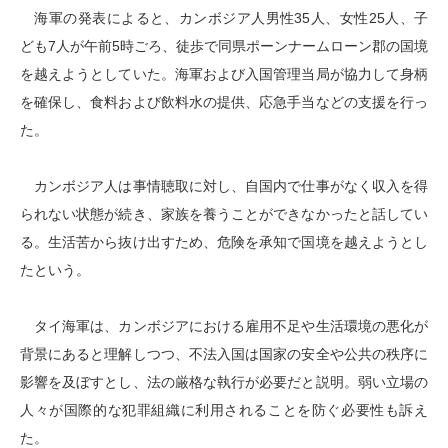
海軍の発表によると、カンボジア人男性35人、女性25人、子
ども7人が午前5時ごろ、徒歩で同県ポーンナームローン郡の国境
を越えようとしていた。海軍および入国管理当局が協力して身柄
を確保し、食料および飲料水の提供、応急手当などの支援を行っ
た。
カンボジア人は事情聴取に対し、自国内で仕事がなく収入を得
られない状態が続き、家族を養うことができなかったと話してい
る。生活苦から抜け出すため、危険を承知で国境を越えようとし
たという。
タイ海軍は、カンボジアにおける雇用不足や生活環境の悪化が
背景にあると理解しつつ、不法入国は国家の安全や公共の秩序に
影響を及ぼすとし、法の厳格な執行が必要だと説明。弱い立場の
人々が国際的な犯罪組織に利用されることを防ぐ必要性も訴え
た。