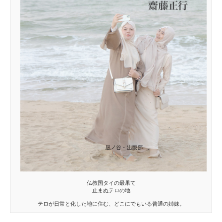
仏教国タイの最果て
止まぬテロの地
テロが日常と化した地に住む、どこにでもいる普通の姉妹。