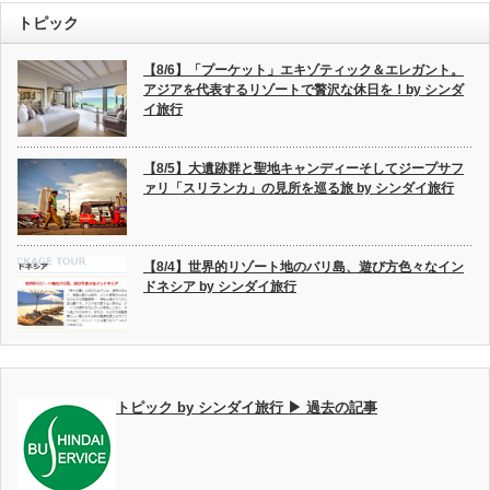
トピック
【8/6】「プーケット」エキゾティック＆エレガント。
アジアを代表するリゾートで贅沢な休日を！by シンダ
イ旅行
【8/5】大遺跡群と聖地キャンディーそしてジープサフ
ァリ「スリランカ」の見所を巡る旅 by シンダイ旅行
【8/4】世界的リゾート地のバリ島、遊び方色々なイン
ドネシア by シンダイ旅行
トピック by シンダイ旅行 ▶ 過去の記事