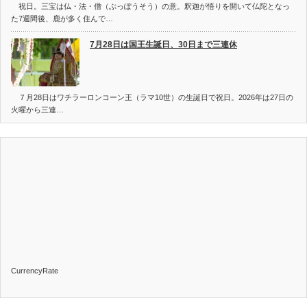
祝日。三宝は仏・法・僧（ぶっぽうそう）の意。釈迦が悟りを開いて仏陀となっ
た7週間後、鹿が多く住んで…
7月28日は国王生誕日、30日まで三連休
７月28日はワチラーロンコーン王（ラマ10世）の生誕日で祝日。2026年は27日の
火曜から三連…
CurrencyRate