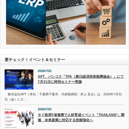
要チェック！イベント＆セミナー
2026/7/22
APT、バンコク「TPA（泰日経済技術振興協会）」にて
7月31日に特別セミナー実施
株式会社APT（本社：千葉県千葉市、代表取締役：井上 良太）は、2026年7月31
日（金）にタ…
2026/7/20
タイ政府5省連携で人材育成イベント「THAILAND²」開
催 未来産業に対応する技能強化へ