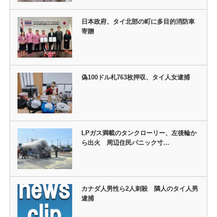
日本政府、タイ北部の町に多目的消防車
寄贈
偽100ドル札763枚押収、タイ人女逮捕
LPガス満載のタンクローリー、左後輪か
ら出火 周辺住民パニック寸…
カナダ人男性ら2人刺殺 隣人のタイ人男
逮捕