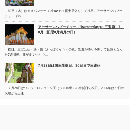
30日（木）はカオパンサー（เข้าพรรษา 雨安居入り）で祝日。アーサーンハブー
チャー（วัน…
アーサーンハブーチャー（วันอาสาฬหบูชา 三宝節）7、
8月（旧暦8月満月の日）
祝日。三宝は仏・法・僧（ぶっぽうそう）の意。釈迦が悟りを開いて仏陀となっ
た7週間後、鹿が多く住んで…
7月28日は国王生誕日、30日まで三連休
７月28日はワチラーロンコーン王（ラマ10世）の生誕日で祝日。2026年は27日の
火曜から三連…