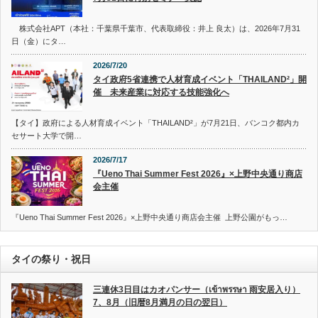
株式会社APT（本社：千葉県千葉市、代表取締役：井上 良太）は、2026年7月31
日（金）にタ…
2026/7/20
タイ政府5省連携で人材育成イベント「THAILAND²」開
催 未来産業に対応する技能強化へ
【タイ】政府による人材育成イベント「THAILAND²」が7月21日、バンコク都内カ
セサート大学で開…
2026/7/17
『Ueno Thai Summer Fest 2026』×上野中央通り商店
会主催
『Ueno Thai Summer Fest 2026』×上野中央通り商店会主催 上野公園がもっ…
タイの祭り・祝日
三連休3日目はカオパンサー（เข้าพรรษา 雨安居入り）
7、8月（旧暦8月満月の日の翌日）