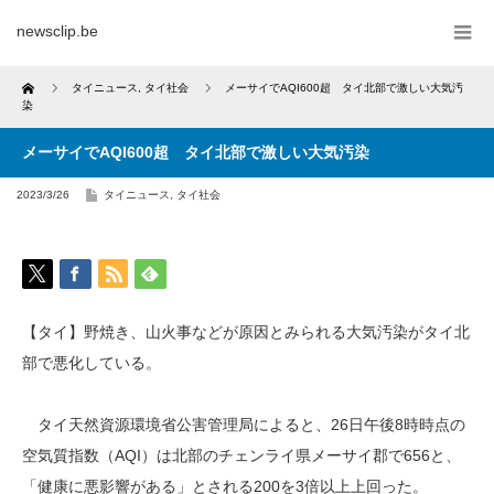
newsclip.be
Home
タイニュース
,
タイ社会
メーサイでAQI600超 タイ北部で激しい大気汚
染
メーサイでAQI600超 タイ北部で激しい大気汚染
2023/3/26
タイニュース
,
タイ社会
【タイ】野焼き、山火事などが原因とみられる大気汚染がタイ北
部で悪化している。
タイ天然資源環境省公害管理局によると、26日午後8時時点の
空気質指数（AQI）は北部のチェンライ県メーサイ郡で656と、
「健康に悪影響がある」とされる200を3倍以上上回った。