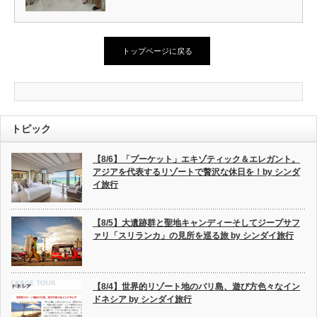
トップページに戻る
トピック
【8/6】「プーケット」エキゾティック＆エレガント。
アジアを代表するリゾートで贅沢な休日を！by シンダ
イ旅行
【8/5】大遺跡群と聖地キャンディーそしてジープサフ
ァリ「スリランカ」の見所を巡る旅 by シンダイ旅行
【8/4】世界的リゾート地のバリ島、遊び方色々なイン
ドネシア by シンダイ旅行