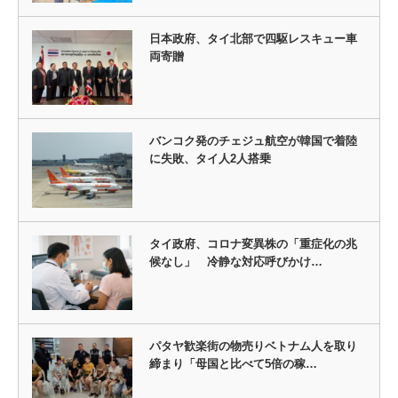
日本政府、タイ北部で四駆レスキュー車
両寄贈
バンコク発のチェジュ航空が韓国で着陸
に失敗、タイ人2人搭乗
タイ政府、コロナ変異株の「重症化の兆
候なし」 冷静な対応呼びかけ…
パタヤ歓楽街の物売りベトナム人を取り
締まり「母国と比べて5倍の稼…