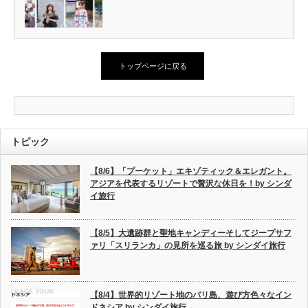
トップページに戻る
トピック
【8/6】「プーケット」エキゾティック＆エレガント。
アジアを代表するリゾートで贅沢な休日を！by シンダ
イ旅行
【8/5】大遺跡群と聖地キャンディーそしてジープサフ
ァリ「スリランカ」の見所を巡る旅 by シンダイ旅行
【8/4】世界的リゾート地のバリ島、遊び方色々なイン
ドネシア by シンダイ旅行