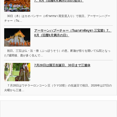
7、8月（旧暦8月満月の日の翌日）
30日（木）はカオパンサー（เข้าพรรษา 雨安居入り）で祝日。アーサーンハブー
チャー（วัน…
アーサーンハブーチャー（วันอาสาฬหบูชา 三宝節）7、
8月（旧暦8月満月の日）
祝日。三宝は仏・法・僧（ぶっぽうそう）の意。釈迦が悟りを開いて仏陀となっ
た7週間後、鹿が多く住んで…
7月28日は国王生誕日、30日まで三連休
７月28日はワチラーロンコーン王（ラマ10世）の生誕日で祝日。2026年は27日の
火曜から三連…