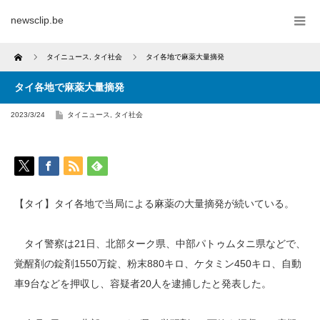
newsclip.be
Home
タイニュース
,
タイ社会
タイ各地で麻薬大量摘発
タイ各地で麻薬大量摘発
2023/3/24
タイニュース
,
タイ社会
【タイ】タイ各地で当局による麻薬の大量摘発が続いている。
タイ警察は21日、北部ターク県、中部パトゥムタニ県などで、
覚醒剤の錠剤1550万錠、粉末880キロ、ケタミン450キロ、自動
車9台などを押収し、容疑者20人を逮捕したと発表した。