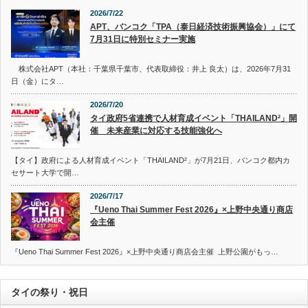
2026/7/22
APT、バンコク「TPA（泰日経済技術振興協会）」にて
7月31日に特別セミナー実施
株式会社APT（本社：千葉県千葉市、代表取締役：井上 良太）は、2026年7月31
日（金）にタ…
2026/7/20
タイ政府5省連携で人材育成イベント「THAILAND²」開
催 未来産業に対応する技能強化へ
【タイ】政府による人材育成イベント「THAILAND²」が7月21日、バンコク都内カ
セサート大学で開…
2026/7/17
『Ueno Thai Summer Fest 2026』×上野中央通り商店
会主催
『Ueno Thai Summer Fest 2026』×上野中央通り商店会主催 上野公園がもっ…
タイの祭り・祝日