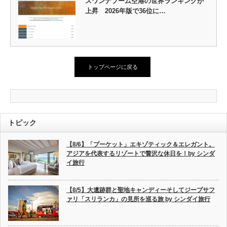
スワンナプーム空港の世界ランキングが
上昇 2026年版で36位に…
トップページに戻る
トピック
【8/6】「プーケット」エキゾティック＆エレガント。
アジアを代表するリゾートで贅沢な休日を！by シンダ
イ旅行
【8/5】大遺跡群と聖地キャンディーそしてジープサフ
ァリ「スリランカ」の見所を巡る旅 by シンダイ旅行