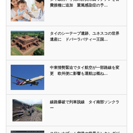
費接種に追加 重篤感染症の予…
タイのシーテープ遺跡、ユネスコの世界
遺産に ドバーラバティー王国…
中東情勢緊迫でタイ航空が一部路線を変
更 欧州便に影響も運航は概ね…
線路爆破で列車脱線 タイ南部ソンクラ
ー