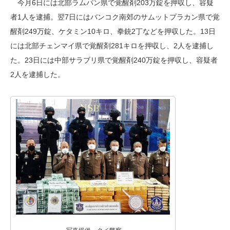
今月6日には北部ラムパン県で覚醒剤203万錠を押収し、容疑
者1人を逮捕。翌7日にはバンコク南郊のサムットプラカン県で覚
醒剤249万錠、ケタミン10キロ、拳銃2丁などを押収した。13日
には北部チェンマイ県で覚醒剤281キロを押収し、2人を逮捕し
た。23日には中部サラブリ県で覚醒剤240万錠を押収し、容疑者
2人を逮捕した。