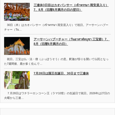
三連休3日目はカオパンサー（เข้าพรรษา 雨安居入り）
7、8月（旧暦8月満月の日の翌日）
30日（木）はカオパンサー（เข้าพรรษา 雨安居入り）で祝日。アーサーンハブー
チャー（วัน…
アーサーンハブーチャー（วันอาสาฬหบูชา 三宝節）7、
8月（旧暦8月満月の日）
祝日。三宝は仏・法・僧（ぶっぽうそう）の意。釈迦が悟りを開いて仏陀となっ
た7週間後、鹿が多く住んで…
7月28日は国王生誕日、30日まで三連休
７月28日はワチラーロンコーン王（ラマ10世）の生誕日で祝日。2026年は27日の
火曜から三連…