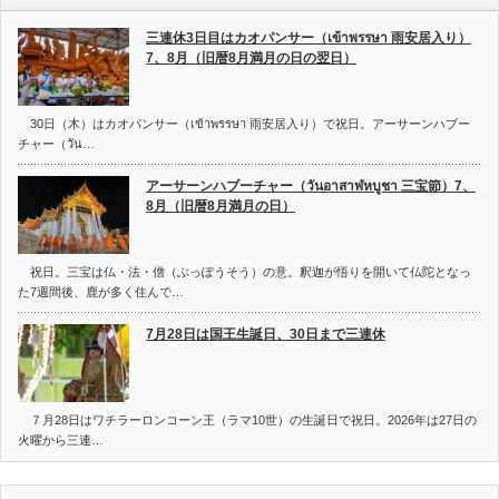
三連休3日目はカオパンサー（เข้าพรรษา 雨安居入り）
7、8月（旧暦8月満月の日の翌日）
30日（木）はカオパンサー（เข้าพรรษา 雨安居入り）で祝日。アーサーンハブー
チャー（วัน…
アーサーンハブーチャー（วันอาสาฬหบูชา 三宝節）7、
8月（旧暦8月満月の日）
祝日。三宝は仏・法・僧（ぶっぽうそう）の意。釈迦が悟りを開いて仏陀となっ
た7週間後、鹿が多く住んで…
7月28日は国王生誕日、30日まで三連休
７月28日はワチラーロンコーン王（ラマ10世）の生誕日で祝日。2026年は27日の
火曜から三連…