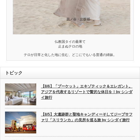
仏教国タイの最果て
止まぬテロの地
テロが日常と化した地に住む、どこにでもいる普通の姉妹。
トピック
【8/6】「プーケット」エキゾティック＆エレガント。
アジアを代表するリゾートで贅沢な休日を！by シンダ
イ旅行
【8/5】大遺跡群と聖地キャンディーそしてジープサフ
ァリ「スリランカ」の見所を巡る旅 by シンダイ旅行