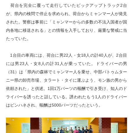
荷台を完全に覆って走行していたピックアップトラック2台
が、県内の検問で停止を求められ、荷台からミャンマー人が発見
された。警察は事前に「ミャンマーからの多数の不法入国者が国
内各地に移送される」との情報を入手しており、厳重な警戒に当
たっていた。
1台目の車両には、荷台に男22人・女18人の計40人が、2台目
には男23人・女8人の計31人が乗っていた。ドライバーの男
（31）は「県内の森林でミャンマー人を乗せ、中部パトゥムター
ニー県の卸売市場、タラート・タイに運ぶよう、モン族の男から
依頼された」と供述。1回1万バーツの報酬で引き受け、知人のド
ライバーを誘ったと話している。誘われたもう1人のドライバー
はピンハネされ、報酬は5000バーツだったという。