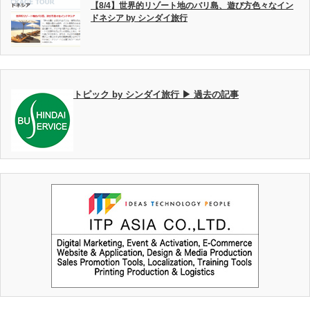
【8/4】世界的リゾート地のバリ島、遊び方色々なイン
ドネシア by シンダイ旅行
トピック by シンダイ旅行 ▶ 過去の記事