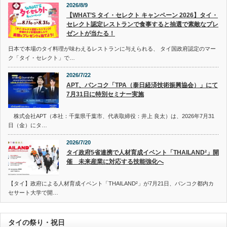
2026/8/9
【WHAT’S タイ・セレクト キャンペーン 2026】タイ・
セレクト認定レストランで食事すると抽選で素敵なプレ
ゼントが当たる！
日本で本場のタイ料理が味わえるレストランに与えられる、 タイ国政府認定のマー
ク「タイ・セレクト」で…
2026/7/22
APT、バンコク「TPA（泰日経済技術振興協会）」にて
7月31日に特別セミナー実施
株式会社APT（本社：千葉県千葉市、代表取締役：井上 良太）は、2026年7月31
日（金）にタ…
2026/7/20
タイ政府5省連携で人材育成イベント「THAILAND²」開
催 未来産業に対応する技能強化へ
【タイ】政府による人材育成イベント「THAILAND²」が7月21日、バンコク都内カ
セサート大学で開…
タイの祭り・祝日