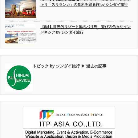
ァリ「スリランカ」の見所を巡る旅 by シンダイ旅行
【8/4】世界的リゾート地のバリ島、遊び方色々なイン
ドネシア by シンダイ旅行
トピック by シンダイ旅行 ▶ 過去の記事