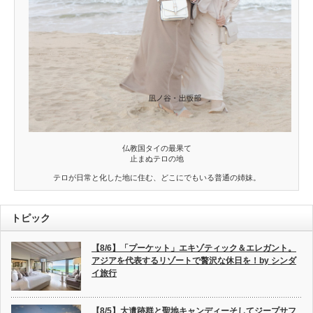
仏教国タイの最果て
止まぬテロの地
テロが日常と化した地に住む、どこにでもいる普通の姉妹。
トピック
【8/6】「プーケット」エキゾティック＆エレガント。
アジアを代表するリゾートで贅沢な休日を！by シンダ
イ旅行
【8/5】大遺跡群と聖地キャンディーそしてジープサフ