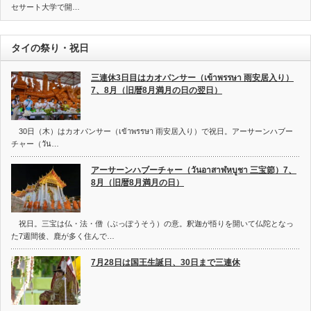
セサート大学で開…
タイの祭り・祝日
三連休3日目はカオパンサー（เข้าพรรษา 雨安居入り）
7、8月（旧暦8月満月の日の翌日）
30日（木）はカオパンサー（เข้าพรรษา 雨安居入り）で祝日。アーサーンハブー
チャー（วัน…
アーサーンハブーチャー（วันอาสาฬหบูชา 三宝節）7、
8月（旧暦8月満月の日）
祝日。三宝は仏・法・僧（ぶっぽうそう）の意。釈迦が悟りを開いて仏陀となっ
た7週間後、鹿が多く住んで…
7月28日は国王生誕日、30日まで三連休