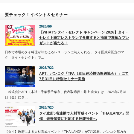
要チェック！イベント＆セミナー
2026/8/9
【WHAT’S タイ・セレクト キャンペーン 2026】タイ・
セレクト認定レストランで食事すると抽選で素敵なプレ
ゼントが当たる！
日本で本場のタイ料理が味わえるレストランに与えられる、 タイ国政府認定のマー
ク「タイ・セレクト」で…
2026/7/22
APT、バンコク「TPA（泰日経済技術振興協会）」にて
7月31日に特別セミナー実施
株式会社APT（本社：千葉県千葉市、代表取締役：井上 良太）は、2026年7月31
日（金）にタ…
2026/7/20
タイ政府5省連携で人材育成イベント「THAILAND²」開
催 未来産業に対応する技能強化へ
【タイ】政府による人材育成イベント「THAILAND²」が7月21日、バンコク都内カ