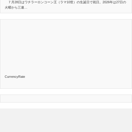
７月28日はワチラーロンコーン王（ラマ10世）の生誕日で祝日。2026年は27日の
火曜から三連…
CurrencyRate