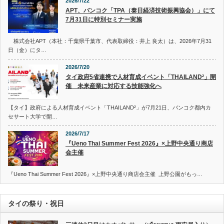
2026/7/22
APT、バンコク「TPA（泰日経済技術振興協会）」にて
7月31日に特別セミナー実施
株式会社APT（本社：千葉県千葉市、代表取締役：井上 良太）は、2026年7月31
日（金）にタ…
2026/7/20
タイ政府5省連携で人材育成イベント「THAILAND²」開
催 未来産業に対応する技能強化へ
【タイ】政府による人材育成イベント「THAILAND²」が7月21日、バンコク都内カ
セサート大学で開…
2026/7/17
『Ueno Thai Summer Fest 2026』×上野中央通り商店
会主催
『Ueno Thai Summer Fest 2026』×上野中央通り商店会主催 上野公園がもっ…
タイの祭り・祝日