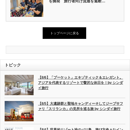
を摘発 旅行者向け流通を遮断…
トップページに戻る
トピック
【8/6】「プーケット」エキゾティック＆エレガント。
アジアを代表するリゾートで贅沢な休日を！by シンダ
イ旅行
【8/5】大遺跡群と聖地キャンディーそしてジープサフ
ァリ「スリランカ」の見所を巡る旅 by シンダイ旅行
【8/4】世界的リゾート地のバリ島、遊び方色々なイン