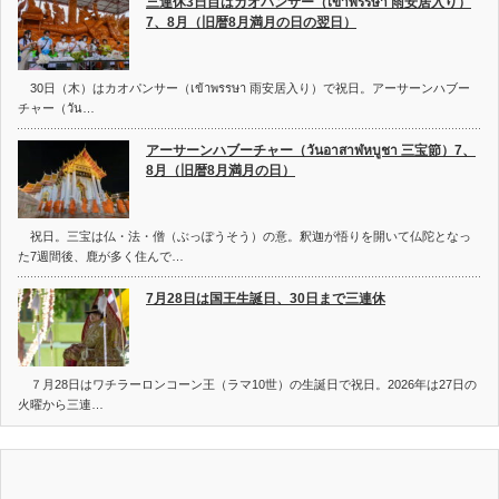
三連休3日目はカオパンサー（เข้าพรรษา 雨安居入り）
7、8月（旧暦8月満月の日の翌日）
30日（木）はカオパンサー（เข้าพรรษา 雨安居入り）で祝日。アーサーンハブー
チャー（วัน…
アーサーンハブーチャー（วันอาสาฬหบูชา 三宝節）7、
8月（旧暦8月満月の日）
祝日。三宝は仏・法・僧（ぶっぽうそう）の意。釈迦が悟りを開いて仏陀となっ
た7週間後、鹿が多く住んで…
7月28日は国王生誕日、30日まで三連休
７月28日はワチラーロンコーン王（ラマ10世）の生誕日で祝日。2026年は27日の
火曜から三連…