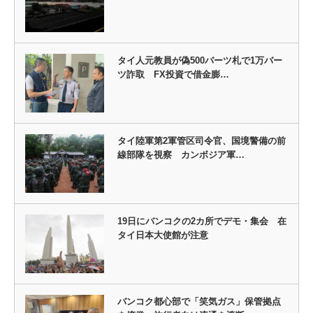
タイ人元教員が偽500バーツ札で1万バー
ツ詐取 FX投資で借金膨…
タイ陸軍第2軍管区司令官、国境警備の前
線部隊を視察 カンボジア軍…
19日にバンコクの2カ所でデモ・集会 在
タイ日本大使館が注意
バンコク都心部で「笑気ガス」保管拠点