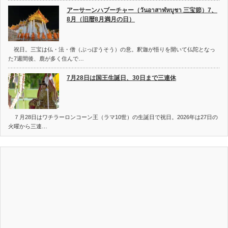
アーサーンハブーチャー（วันอาสาฬหบูชา 三宝節）7、
8月（旧暦8月満月の日）
祝日。三宝は仏・法・僧（ぶっぽうそう）の意。釈迦が悟りを開いて仏陀となっ
た7週間後、鹿が多く住んで…
7月28日は国王生誕日、30日まで三連休
７月28日はワチラーロンコーン王（ラマ10世）の生誕日で祝日。2026年は27日の
火曜から三連…