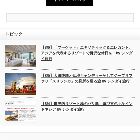
トピック
【8/6】「プーケット」エキゾティック＆エレガント。
アジアを代表するリゾートで贅沢な休日を！by シンダ
イ旅行
【8/5】大遺跡群と聖地キャンディーそしてジープサフ
ァリ「スリランカ」の見所を巡る旅 by シンダイ旅行
【8/4】世界的リゾート地のバリ島、遊び方色々なイン
ドネシア by シンダイ旅行