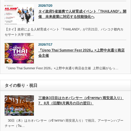
2026/7/20
タイ政府5省連携で人材育成イベント「THAILAND²」開
催 未来産業に対応する技能強化へ
【タイ】政府による人材育成イベント「THAILAND²」が7月21日、バンコク都内カ
セサート大学で開…
2026/7/17
『Ueno Thai Summer Fest 2026』×上野中央通り商店
会主催
『Ueno Thai Summer Fest 2026』×上野中央通り商店会主催 上野公園がもっ…
タイの祭り・祝日
三連休3日目はカオパンサー（เข้าพรรษา 雨安居入り）
7、8月（旧暦8月満月の日の翌日）
30日（木）はカオパンサー（เข้าพรรษา 雨安居入り）で祝日。アーサーンハブー
チャー（วัน…