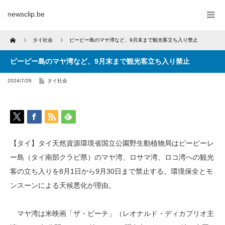
newsclip.be
Home
タイ社会
ピーピー島のマヤ湾など、9月末まで観光客立ち入り禁止
ピーピー島のマヤ湾など、9月末まで観光客立ち入り禁止
2024/7/26
タイ社会
【タイ】タイ天然資源環境省国立公園野生動植物局はピーピーレ
ー島（タイ南部クラビ県）のマヤ湾、ロサマ湾、ロコ湾への観光
客の立ち入りを8月1日から9月30日まで禁止する。環境保全とモ
ンスーンによる天候悪化が理由。
マヤ湾は米映画「ザ・ビーチ」（レオナルド・ディカプリオ主