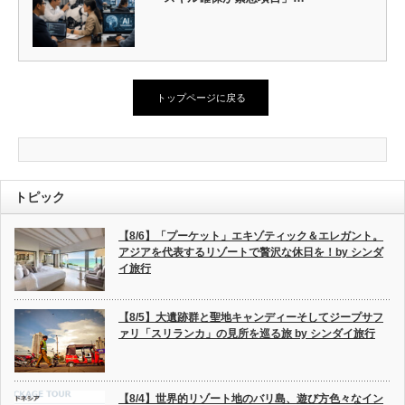
トップページに戻る
トピック
【8/6】「プーケット」エキゾティック＆エレガント。
アジアを代表するリゾートで贅沢な休日を！by シンダ
イ旅行
【8/5】大遺跡群と聖地キャンディーそしてジープサフ
ァリ「スリランカ」の見所を巡る旅 by シンダイ旅行
【8/4】世界的リゾート地のバリ島、遊び方色々なイン