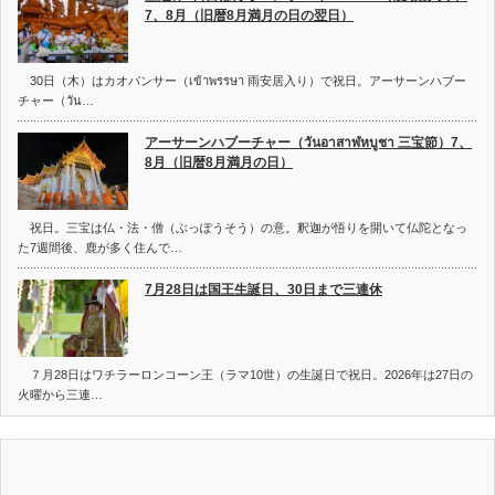
7、8月（旧暦8月満月の日の翌日）
30日（木）はカオパンサー（เข้าพรรษา 雨安居入り）で祝日。アーサーンハブー
チャー（วัน…
アーサーンハブーチャー（วันอาสาฬหบูชา 三宝節）7、
8月（旧暦8月満月の日）
祝日。三宝は仏・法・僧（ぶっぽうそう）の意。釈迦が悟りを開いて仏陀となっ
た7週間後、鹿が多く住んで…
7月28日は国王生誕日、30日まで三連休
７月28日はワチラーロンコーン王（ラマ10世）の生誕日で祝日。2026年は27日の
火曜から三連…