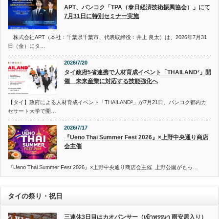
APT、バンコク「TPA（泰日経済技術振興協会）」にて
7月31日に特別セミナー実施
株式会社APT（本社：千葉県千葉市、代表取締役：井上 良太）は、2026年7月31
日（金）にタ…
2026/7/20
タイ政府5省連携で人材育成イベント「THAILAND²」開
催 未来産業に対応する技能強化へ
【タイ】政府による人材育成イベント「THAILAND²」が7月21日、バンコク都内カ
セサート大学で開…
2026/7/17
『Ueno Thai Summer Fest 2026』×上野中央通り商店
会主催
『Ueno Thai Summer Fest 2026』×上野中央通り商店会主催 上野公園がもっ…
タイの祭り・祝日
三連休3日目はカオパンサー（เข้าพรรษา 雨安居入り）