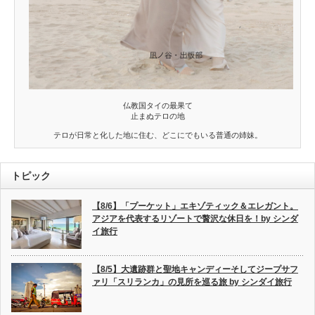
仏教国タイの最果て
止まぬテロの地
テロが日常と化した地に住む、どこにでもいる普通の姉妹。
トピック
【8/6】「プーケット」エキゾティック＆エレガント。
アジアを代表するリゾートで贅沢な休日を！by シンダ
イ旅行
【8/5】大遺跡群と聖地キャンディーそしてジープサフ
ァリ「スリランカ」の見所を巡る旅 by シンダイ旅行