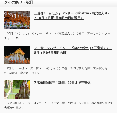
タイの祭り・祝日
三連休3日目はカオパンサー（เข้าพรรษา 雨安居入り）
7、8月（旧暦8月満月の日の翌日）
30日（木）はカオパンサー（เข้าพรรษา 雨安居入り）で祝日。アーサーンハブー
チャー（วัน…
アーサーンハブーチャー（วันอาสาฬหบูชา 三宝節）7、
8月（旧暦8月満月の日）
祝日。三宝は仏・法・僧（ぶっぽうそう）の意。釈迦が悟りを開いて仏陀となっ
た7週間後、鹿が多く住んで…
7月28日は国王生誕日、30日まで三連休
７月28日はワチラーロンコーン王（ラマ10世）の生誕日で祝日。2026年は27日の
火曜から三連…