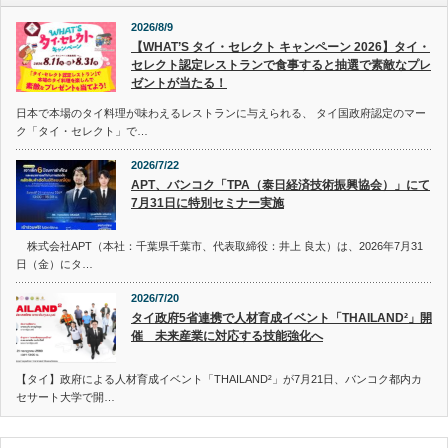
2026/8/9
【WHAT’S タイ・セレクト キャンペーン 2026】タイ・
セレクト認定レストランで食事すると抽選で素敵なプレ
ゼントが当たる！
日本で本場のタイ料理が味わえるレストランに与えられる、 タイ国政府認定のマー
ク「タイ・セレクト」で…
2026/7/22
APT、バンコク「TPA（泰日経済技術振興協会）」にて
7月31日に特別セミナー実施
株式会社APT（本社：千葉県千葉市、代表取締役：井上 良太）は、2026年7月31
日（金）にタ…
2026/7/20
タイ政府5省連携で人材育成イベント「THAILAND²」開
催 未来産業に対応する技能強化へ
【タイ】政府による人材育成イベント「THAILAND²」が7月21日、バンコク都内カ
セサート大学で開…