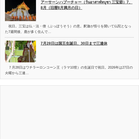
アーサーンハブーチャー（วันอาสาฬหบูชา 三宝節）7、
8月（旧暦8月満月の日）
祝日。三宝は仏・法・僧（ぶっぽうそう）の意。釈迦が悟りを開いて仏陀となっ
た7週間後、鹿が多く住んで…
7月28日は国王生誕日、30日まで三連休
７月28日はワチラーロンコーン王（ラマ10世）の生誕日で祝日。2026年は27日の
火曜から三連…