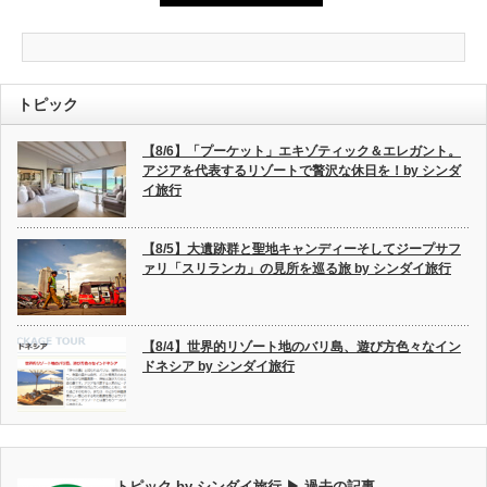
トピック
【8/6】「プーケット」エキゾティック＆エレガント。
アジアを代表するリゾートで贅沢な休日を！by シンダ
イ旅行
【8/5】大遺跡群と聖地キャンディーそしてジープサフ
ァリ「スリランカ」の見所を巡る旅 by シンダイ旅行
【8/4】世界的リゾート地のバリ島、遊び方色々なイン
ドネシア by シンダイ旅行
トピック by シンダイ旅行 ▶ 過去の記事