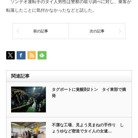
ソンテオ運転手のタイ人男性は警察の取り調べに対し、乗客が
転落したことに気付かなかったなどと話した。
前の記事
次の記事
関連記事
タグボートに覚醒剤2トン タイ東部で摘
発
不潔な工場、見よう見まねの手作り し
ょうゆなど密造でタイ人の女逮…