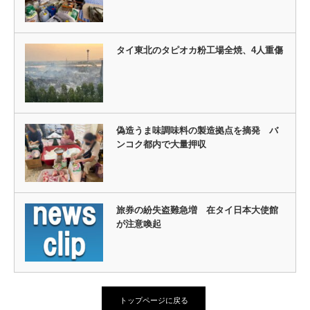
タイ東北のタピオカ粉工場全焼、4人重傷
偽造うま味調味料の製造拠点を摘発 バ
ンコク都内で大量押収
旅券の紛失盗難急増 在タイ日本大使館
が注意喚起
トップページに戻る