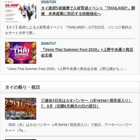
2026/7/20
タイ政府5省連携で人材育成イベント「THAILAND²」開
催 未来産業に対応する技能強化へ
【タイ】政府による人材育成イベント「THAILAND²」が7月21日、バンコク都内カ
セサート大学で開…
2026/7/17
『Ueno Thai Summer Fest 2026』×上野中央通り商店
会主催
『Ueno Thai Summer Fest 2026』×上野中央通り商店会主催 上野公園がもっ…
タイの祭り・祝日
三連休3日目はカオパンサー（เข้าพรรษา 雨安居入り）
7、8月（旧暦8月満月の日の翌日）
30日（木）はカオパンサー（เข้าพรรษา 雨安居入り）で祝日。アーサーンハブー
チャー（วัน…