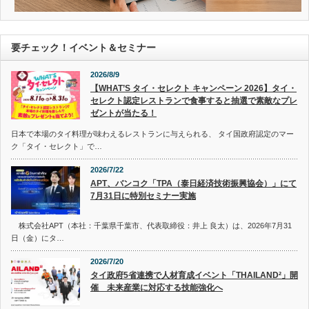
要チェック！イベント＆セミナー
2026/8/9
【WHAT’S タイ・セレクト キャンペーン 2026】タイ・
セレクト認定レストランで食事すると抽選で素敵なプレ
ゼントが当たる！
日本で本場のタイ料理が味わえるレストランに与えられる、 タイ国政府認定のマー
ク「タイ・セレクト」で…
2026/7/22
APT、バンコク「TPA（泰日経済技術振興協会）」にて
7月31日に特別セミナー実施
株式会社APT（本社：千葉県千葉市、代表取締役：井上 良太）は、2026年7月31
日（金）にタ…
2026/7/20
タイ政府5省連携で人材育成イベント「THAILAND²」開
催 未来産業に対応する技能強化へ