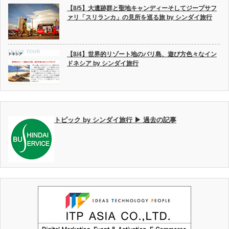
【8/5】大遺跡群と聖地キャンディーそしてジープサフ
ァリ「スリランカ」の見所を巡る旅 by シンダイ旅行
【8/4】世界的リゾート地のバリ島、遊び方色々なイン
ドネシア by シンダイ旅行
トピック by シンダイ旅行 ▶ 過去の記事