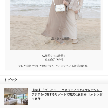
仏教国タイの最果て
止まぬテロの地
テロが日常と化した地に住む、どこにでもいる普通の姉妹。
トピック
【8/6】「プーケット」エキゾティック＆エレガント。
アジアを代表するリゾートで贅沢な休日を！by シンダ
イ旅行