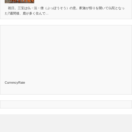
祝日。三宝は仏・法・僧（ぶっぽうそう）の意。釈迦が悟りを開いて仏陀となっ
た7週間後、鹿が多く住んで…
CurrencyRate