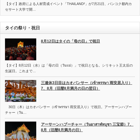
【タイ】政府による人材育成イベント「THAILAND²」が7月21日、バンコク都内カ
セサート大学で開…
タイの祭り・祝日
8月12日はタイの「母の日」で祝日
【タイ】8月12日（水）は「母の日（วันแม่）」で祝日となる。シリキット王太后の
生誕日。これまで…
三連休3日目はカオパンサー（เข้าพรรษา 雨安居入り）
7、8月（旧暦8月満月の日の翌日）
30日（木）はカオパンサー（เข้าพรรษา 雨安居入り）で祝日。アーサーンハブー
チャー（วัน…
アーサーンハブーチャー（วันอาสาฬหบูชา 三宝節）7、
8月（旧暦8月満月の日）