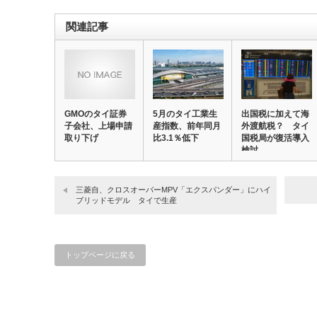
関連記事
GMOのタイ証券
5月のタイ工業生
出国税に加えて海
子会社、上場申請
産指数、前年同月
外渡航税？ タイ
取り下げ
比3.1％低下
国税局が復活導入
検討
三菱自、クロスオーバーMPV「エクスパンダー」にハイ
ブリッドモデル タイで生産
トップページに戻る