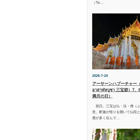
（วัน…
2026-7-24
アーサーンハブーチャー（ว
อาสาฬหบูชา 三宝節）7
満月の日）
祝日。三宝は仏・法・僧（ぶ
意。釈迦が悟りを開いて仏陀と
鹿が多く住んで…