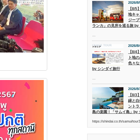
2026/8/
【8/
地キャ
ジープ
ランカ」の見所を巡る旅 by
…
2026/8/
【8/
ト地の
色々な
by シンダイ旅行
…
2026/8/
【8/
緑と白
ントラ
島の楽園！「サムイ島」by
https://shindai.co.th/samui/to