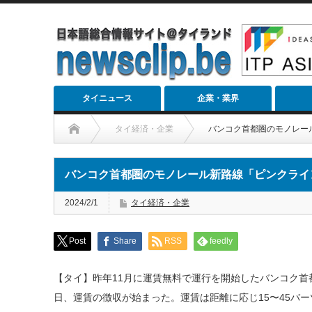
タイニュース
企業・業界
タイ経済・企業
バンコク首都圏のモノレー
バンコク首都圏のモノレール新路線「ピンクライ
2024/2/1
タイ経済・企業
Post
Share
RSS
feedly
【タイ】昨年11月に運賃無料で運行を開始したバンコク首
日、運賃の徴収が始まった。運賃は距離に応じ15〜45バー