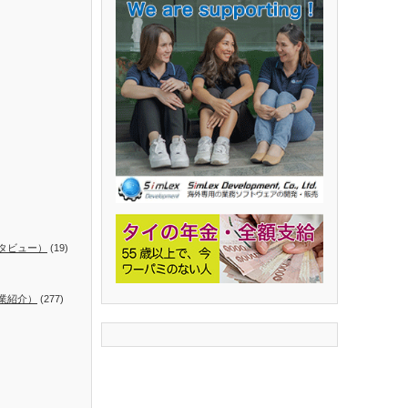
タビュー）
(19)
業紹介）
(277)