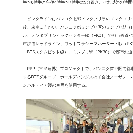
半〜8時半と午後4時半〜7時半は5分置き、それ以外の時間
ピンクラインはバンコク北郊ノンタブリ県のノンタブリシ
後、東南に向かい、バンコク都ミンブリ区のミンブリ駅（PK3
ル。ノンタブリシビックセンター駅（PK01）で都市鉄道パ
市鉄道レッドライン、ワットプラシーマハータート駅（PK
（BTSスクムビット線）、ミンブリ駅（PK30）で都市鉄
PPP（官民連携）プロジェクトで、バンコク首都圏で都市
するBTSグループ・ホールディングスの子会社ノーザン・
ンバルディア製の車両を使用する。