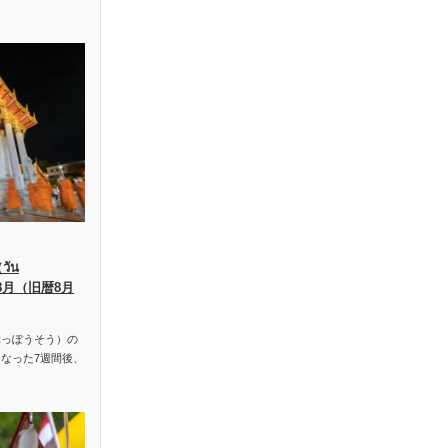
ัน
、8月（旧暦8月
っぽうそう）の
なった7週間後、