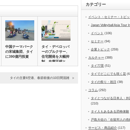
カテゴリー
イベント・セミナー・トピッ
Japan Volleyball Asia Tour I
イベント
(106)
セミナー
(94)
中国テーマパーク
タイ・デベロッパ
企業トピック
(259)
の宋城集団、タイ
ーのプルクサー、
に390億円投資
住宅開発を大幅抑
カルチャー
(388)
制 在庫圧縮と
タイ77景
(51)
安…
タイでどこにでも咲く花
(6
タイの主要6空港、春節前後の10日間混雑
タイの祭り・祝日
(38)
コラム
(292)
タイとつながる日本人・外
(210)
タイ人もあるある恐怖体験
戸島大佐の「在留邦人の危
サービス・商品紹介
(117)