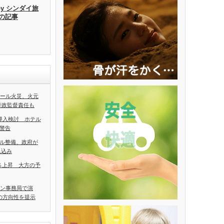
by シンダイ旅
去の記事
ホール火災、火元
行政監督責任も
導入検討 ホテル
警告
ル整備、政府が
見込み
5％上昇 大方の予
アン事務局で演
の方向性を提示