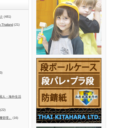
ク
(481)
n Thailand
(21)
3)
国人・海外生活
(22)
機管理」
(16)