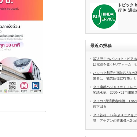
トピック 
行 ▶ 過
最近の投稿
37人死亡のバンコク・ビア
は電線を覆うPUフォーム 
バンコク都庁が宿泊税3％の
業界は「観光回復に打撃」と
タイ南部ハジャイのモノレー
閣議承認 2030〜31年開業
タイの7月消費者物価、1.9
想下回る
タイ首相、17年ぶりにアセ
説 アセアンの将来像へ3つ