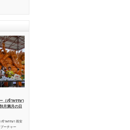
เข้าพรรษา
暦8月満月の日
าพรรษา 雨安
ハブーチャー