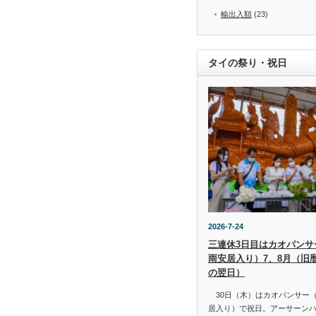
輸出入額
(23)
タイの祭り・祝日
2026-7-24
三連休3日目はカオパンサー（
雨安居入り）7、8月（旧
の翌日）
30日（木）はカオパンサー（เข้
居入り）で祝日。アーサーン