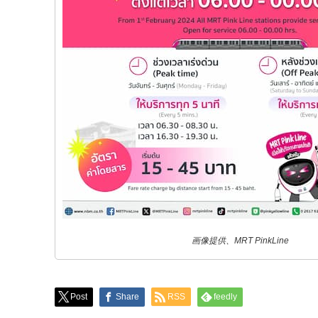
画像提供、MRT PinkLine
Post
Share
RSS
feedly