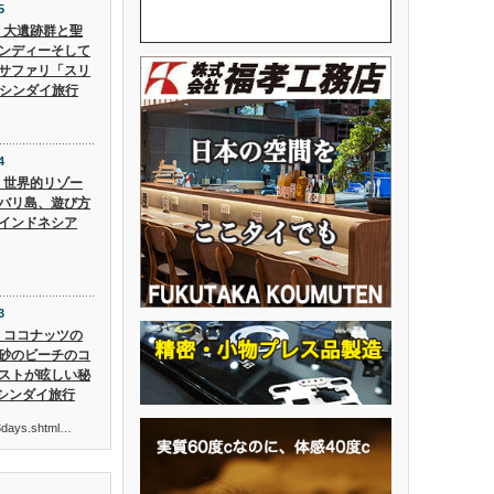
5
5】大遺跡群と聖
ンディーそして
サファリ「スリ
 シンダイ旅行
4
4】世界的リゾー
バリ島、遊び方
インドネシア
3
3】ココナッツの
砂のビーチのコ
ストが眩しい秘
 シンダイ旅行
ur3days.shtml…