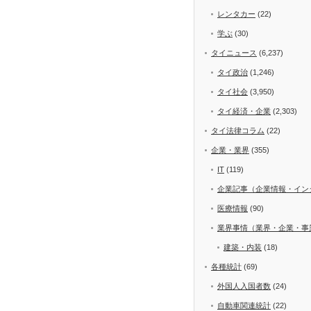
レンタカー
(22)
学ぶ
(30)
タイニュース
(6,237)
タイ政治
(1,246)
タイ社会
(3,950)
タイ経済・企業
(2,303)
タイ法律コラム
(22)
企業・業界
(355)
IT
(119)
企業記事（企業情報・イン
医療情報
(90)
業界事情（業界・企業・事
建築・内装
(18)
各種統計
(69)
外国人入国者数
(24)
自動車関連統計
(22)