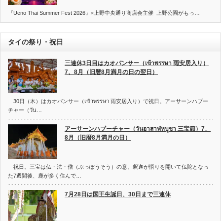
『Ueno Thai Summer Fest 2026』×上野中央通り商店会主催 上野公園がもっ…
タイの祭り・祝日
三連休3日目はカオパンサー（เข้าพรรษา 雨安居入り）
7、8月（旧暦8月満月の日の翌日）
30日（木）はカオパンサー（เข้าพรรษา 雨安居入り）で祝日。アーサーンハブー
チャー（วัน…
アーサーンハブーチャー（วันอาสาฬหบูชา 三宝節）7、
8月（旧暦8月満月の日）
祝日。三宝は仏・法・僧（ぶっぽうそう）の意。釈迦が悟りを開いて仏陀となっ
た7週間後、鹿が多く住んで…
7月28日は国王生誕日、30日まで三連休