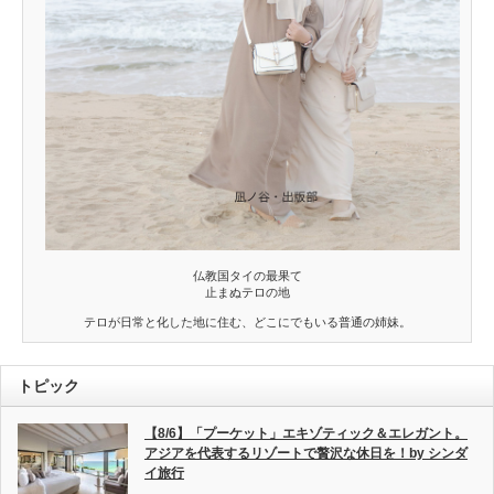
仏教国タイの最果て
止まぬテロの地
テロが日常と化した地に住む、どこにでもいる普通の姉妹。
トピック
【8/6】「プーケット」エキゾティック＆エレガント。
アジアを代表するリゾートで贅沢な休日を！by シンダ
イ旅行