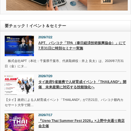
要チェック！イベント＆セミナー
2026/7/22
APT、バンコク「TPA（泰日経済技術振興協会）」にて
7月31日に特別セミナー実施
株式会社APT（本社：千葉県千葉市、代表取締役：井上 良太）は、2026年7月31
日（金）にタ…
2026/7/20
タイ政府5省連携で人材育成イベント「THAILAND²」開
催 未来産業に対応する技能強化へ
【タイ】政府による人材育成イベント「THAILAND²」が7月21日、バンコク都内カ
セサート大学で開…
2026/7/17
『Ueno Thai Summer Fest 2026』×上野中央通り商店
会主催