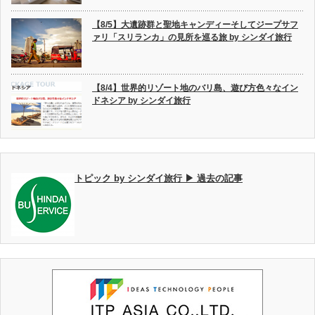
【8/5】大遺跡群と聖地キャンディーそしてジープサフ
ァリ「スリランカ」の見所を巡る旅 by シンダイ旅行
【8/4】世界的リゾート地のバリ島、遊び方色々なイン
ドネシア by シンダイ旅行
トピック by シンダイ旅行 ▶ 過去の記事