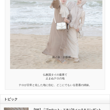
仏教国タイの最果て
止まぬテロの地
テロが日常と化した地に住む、どこにでもいる普通の姉妹。
トピック
【8/6】「プーケット」エキゾティック＆エレガント。