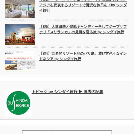
アジアを代表するリゾートで贅沢な休日を！by シンダ
イ旅行
【8/5】大遺跡群と聖地キャンディーそしてジープサフ
ァリ「スリランカ」の見所を巡る旅 by シンダイ旅行
【8/4】世界的リゾート地のバリ島、遊び方色々なイン
ドネシア by シンダイ旅行
トピック by シンダイ旅行 ▶ 過去の記事