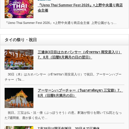
『Ueno Thai Summer Fest 2026』×上野中央通り商店
会主催
『Ueno Thai Summer Fest 2026』×上野中央通り商店会主催 上野公園がもっ…
タイの祭り・祝日
三連休3日目はカオパンサー（เข้าพรรษา 雨安居入り）
7、8月（旧暦8月満月の日の翌日）
30日（木）はカオパンサー（เข้าพรรษา 雨安居入り）で祝日。アーサーンハブー
チャー（วัน…
アーサーンハブーチャー（วันอาสาฬหบูชา 三宝節）7、
8月（旧暦8月満月の日）
祝日。三宝は仏・法・僧（ぶっぽうそう）の意。釈迦が悟りを開いて仏陀となっ
た7週間後、鹿が多く住んで…
7月28日は国王生誕日、30日まで三連休