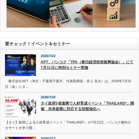
要チェック！イベント＆セミナー
2026/7/22
APT、バンコク「TPA（泰日経済技術振興協会）」にて
7月31日に特別セミナー実施
株式会社APT（本社：千葉県千葉市、代表取締役：井上 良太）は、2026年7月31
日（金）にタ…
2026/7/20
タイ政府5省連携で人材育成イベント「THAILAND²」開
催 未来産業に対応する技能強化へ
【タイ】政府による人材育成イベント「THAILAND²」が7月21日、バンコク都内カ
セサート大学で開…
2026/7/17