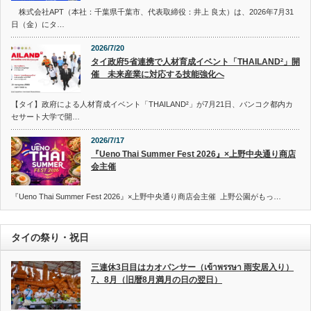
株式会社APT（本社：千葉県千葉市、代表取締役：井上 良太）は、2026年7月31
日（金）にタ…
2026/7/20
タイ政府5省連携で人材育成イベント「THAILAND²」開
催 未来産業に対応する技能強化へ
【タイ】政府による人材育成イベント「THAILAND²」が7月21日、バンコク都内カ
セサート大学で開…
2026/7/17
『Ueno Thai Summer Fest 2026』×上野中央通り商店
会主催
『Ueno Thai Summer Fest 2026』×上野中央通り商店会主催 上野公園がもっ…
タイの祭り・祝日
三連休3日目はカオパンサー（เข้าพรรษา 雨安居入り）
7、8月（旧暦8月満月の日の翌日）