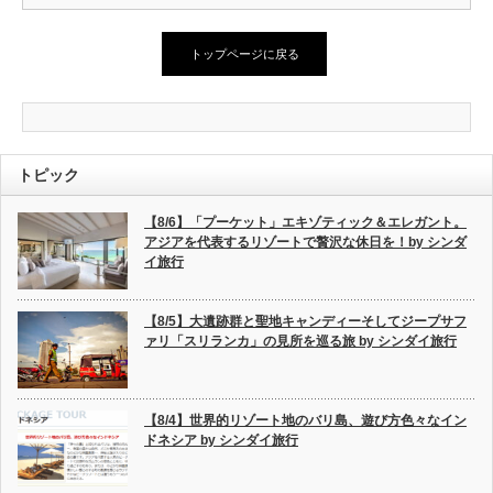
トップページに戻る
トピック
【8/6】「プーケット」エキゾティック＆エレガント。
アジアを代表するリゾートで贅沢な休日を！by シンダ
イ旅行
【8/5】大遺跡群と聖地キャンディーそしてジープサフ
ァリ「スリランカ」の見所を巡る旅 by シンダイ旅行
【8/4】世界的リゾート地のバリ島、遊び方色々なイン
ドネシア by シンダイ旅行