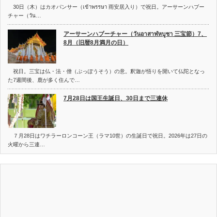
30日（木）はカオパンサー（เข้าพรรษา 雨安居入り）で祝日。アーサーンハブー
チャー（วัน…
アーサーンハブーチャー（วันอาสาฬหบูชา 三宝節）7、
8月（旧暦8月満月の日）
祝日。三宝は仏・法・僧（ぶっぽうそう）の意。釈迦が悟りを開いて仏陀となっ
た7週間後、鹿が多く住んで…
7月28日は国王生誕日、30日まで三連休
７月28日はワチラーロンコーン王（ラマ10世）の生誕日で祝日。2026年は27日の
火曜から三連…