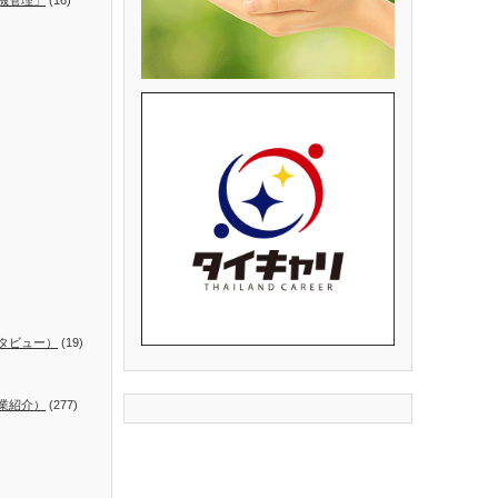
タビュー）
(19)
業紹介）
(277)