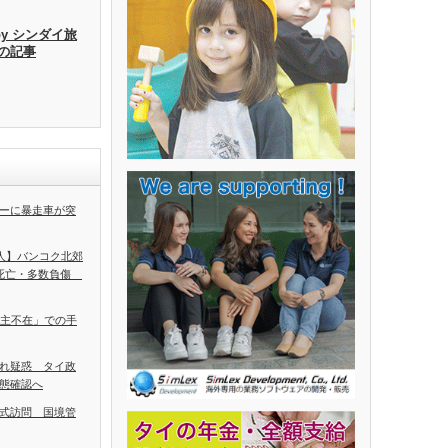
by シンダイ旅
去の記事
ーに暴走車が突
5人】バンコク北郊
人死亡・多数負傷
ち主不在」での手
れ疑惑 タイ政
態確認へ
式訪問 国境管