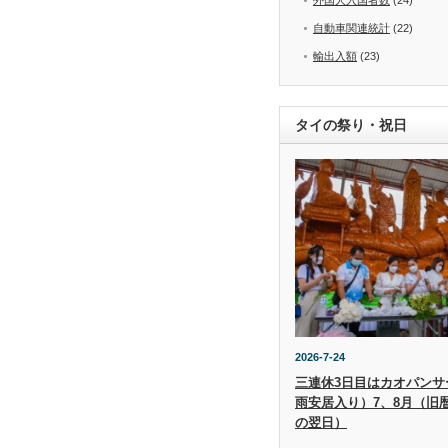
自動車関連統計
(22)
輸出入額
(23)
タイの祭り・祝日
2026-7-24
三連休3日目はカオパンサー（
雨安居入り）7、8月（旧
の翌日）