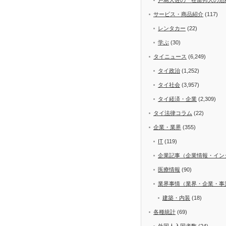
サービス・商品紹介
(117)
レンタカー
(22)
学ぶ
(30)
タイニュース
(6,249)
タイ政治
(1,252)
タイ社会
(3,957)
タイ経済・企業
(2,309)
タイ法律コラム
(22)
企業・業界
(355)
IT
(119)
企業記事（企業情報・イン
医療情報
(90)
業界事情（業界・企業・事
建築・内装
(18)
各種統計
(69)
外国人入国者数
(24)