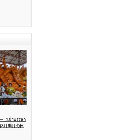
เข้าพรรษา
暦8月満月の日