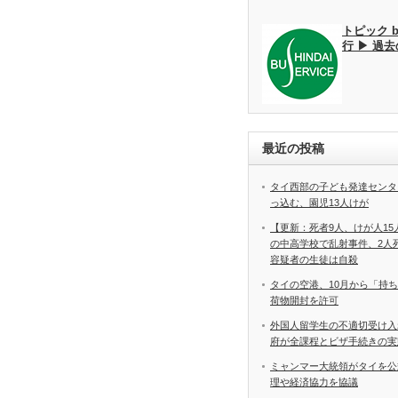
トピック 
行 ▶ 過
最近の投稿
タイ西部の子ども発達センタ
っ込む、園児13人けが
【更新：死者9人、けが人1
の中高学校で乱射事件、2
容疑者の生徒は自殺
タイの空港、10月から「持
荷物開封を許可
外国人留学生の不適切受け入
府が全課程とビザ手続きの実
ミャンマー大統領がタイを公
理や経済協力を協議