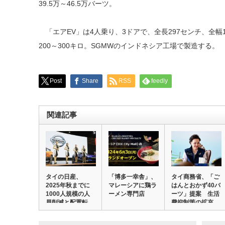
39.5万～46.5万バーツ。
「エアEV」は4人乗り、3ドアで、全長297センチ、全幅1
200～300キロ。SGMWのインドネシア工場で製造する。
Post
Share
RSS
feedly
関連記事
タイの日産、
「博多⼀幸舎」、
タイ商務省、「ご
2025年秋までに
マレーシアに鶏ラ
はんとおかず40バ
1000人規模の人
ーメン専門店
ーツ」提案 生活
員削減と配置転
費抑制策の拡充…
換…