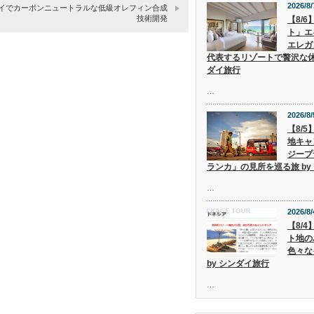
2026/8/
、タイでカーボンニュートラルな低級オレフィン合成
技術開発
【8/
ト」エ
エレガ
代表するリゾートで贅沢な休
ダイ旅行
…
2026/8/
【8/
地キャ
ジープ
ランカ」の見所を巡る旅 by
…
2026/8/
【8/
ト地の
色々な
by シンダイ旅行
…