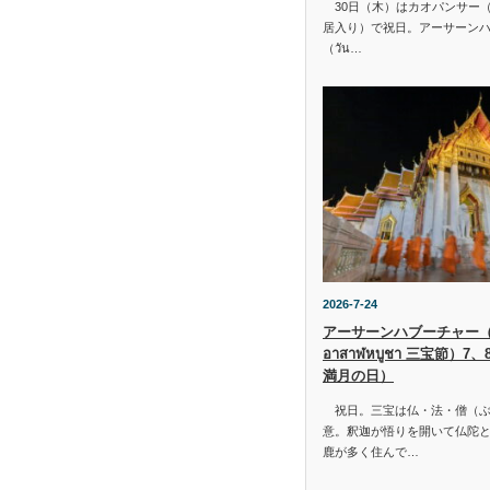
30日（木）はカオパンサー（เข้
居入り）で祝日。アーサーン
（วัน…
2026-7-24
アーサーンハブーチャー（ว
อาสาฬหบูชา 三宝節）7
満月の日）
祝日。三宝は仏・法・僧（ぶ
意。釈迦が悟りを開いて仏陀と
鹿が多く住んで…