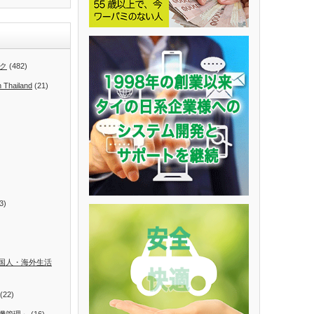
ク
(482)
n Thailand
(21)
3)
国人・海外生活
(22)
機管理」
(16)