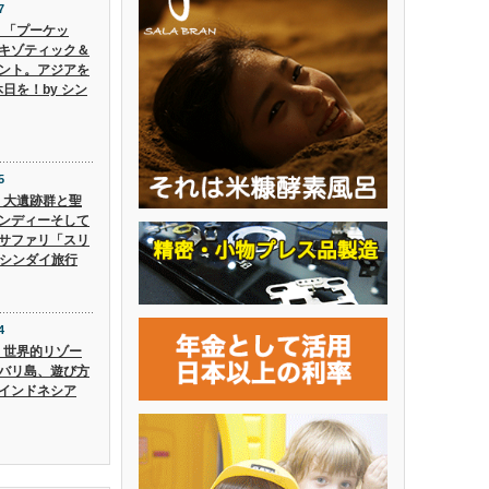
7
6】「プーケッ
キゾティック＆
ント。アジアを
日を！by シン
5
5】大遺跡群と聖
ンディーそして
サファリ「スリ
 シンダイ旅行
4
4】世界的リゾー
バリ島、遊び方
インドネシア