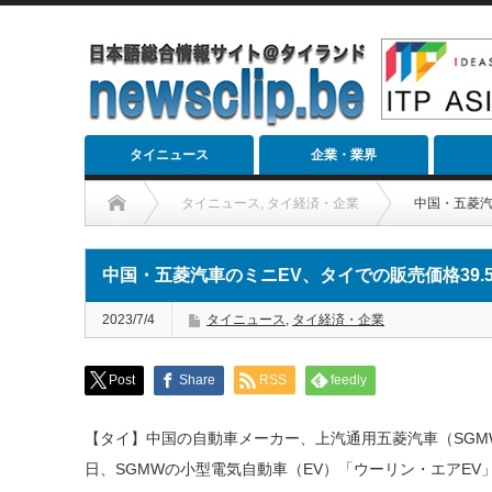
タイニュース
企業・業界
タイニュース
,
タイ経済・企業
中国・五菱汽
中国・五菱汽車のミニEV、タイでの販売価格39.
2023/7/4
タイニュース
,
タイ経済・企業
Post
Share
RSS
feedly
【タイ】中国の自動車メーカー、上汽通用五菱汽車（SGM
日、SGMWの小型電気自動車（EV）「ウーリン・エアE