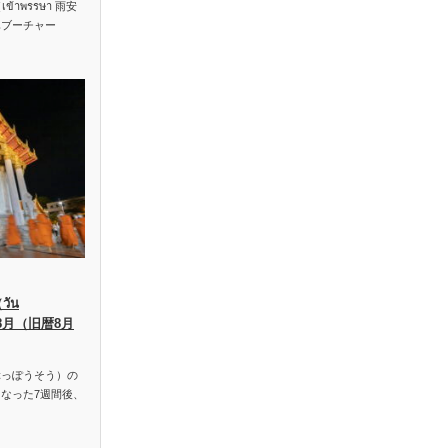
าพรรษา 雨安
ハブーチャー
ัน
、8月（旧暦8月
っぽうそう）の
なった7週間後、