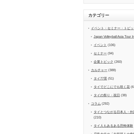
カテゴリー
イベント・セミナー・トピッ
Japan Volleyball Asia Tour I
イベント
(106)
セミナー
(94)
企業トピック
(260)
カルチャー
(388)
タイ77景
(51)
タイでどこにでも咲く花
(6
タイの祭り・祝日
(38)
コラム
(292)
タイとつながる日本人・外
(210)
タイ人もあるある恐怖体験
戸島大佐の「在留邦人の危