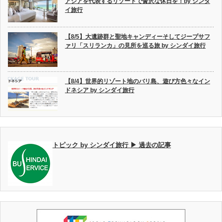
アジアを代表するリゾートで贅沢な休日を！by シンダ
イ旅行
【8/5】大遺跡群と聖地キャンディーそしてジープサフ
ァリ「スリランカ」の見所を巡る旅 by シンダイ旅行
【8/4】世界的リゾート地のバリ島、遊び方色々なイン
ドネシア by シンダイ旅行
トピック by シンダイ旅行 ▶ 過去の記事