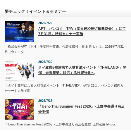
要チェック！イベント＆セミナー
2026/7/22
APT、バンコク「TPA（泰日経済技術振興協会）」にて
7月31日に特別セミナー実施
株式会社APT（本社：千葉県千葉市、代表取締役：井上 良太）は、2026年7月31
日（金）にタ…
2026/7/20
タイ政府5省連携で人材育成イベント「THAILAND²」開
催 未来産業に対応する技能強化へ
【タイ】政府による人材育成イベント「THAILAND²」が7月21日、バンコク都内カ
セサート大学で開…
2026/7/17
『Ueno Thai Summer Fest 2026』×上野中央通り商店
会主催
『Ueno Thai Summer Fest 2026』×上野中央通り商店会主催 上野公園がもっ…