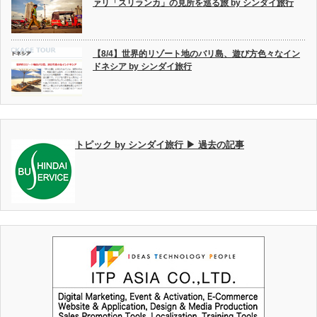
ァリ「スリランカ」の見所を巡る旅 by シンダイ旅行
【8/4】世界的リゾート地のバリ島、遊び方色々なイン
ドネシア by シンダイ旅行
トピック by シンダイ旅行 ▶ 過去の記事