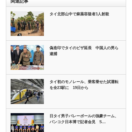
関連記事
タイ北部山中で麻薬容疑者3人射殺
偽造印でタイのビザ延長 中国人の男ら
逮捕
タイ初のモノレール、乗客乗せた試運転
を全23駅に 19日から
日タイ男子バレーボールの強豪チーム、
バンコク日本博で記者会見 S…