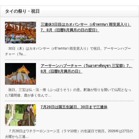
タイの祭り・祝日
三連休3日目はカオパンサー（เข้าพรรษา 雨安居入り）
7、8月（旧暦8月満月の日の翌日）
30日（木）はカオパンサー（เข้าพรรษา 雨安居入り）で祝日。アーサーンハブー
チャー（วัน…
アーサーンハブーチャー（วันอาสาฬหบูชา 三宝節）7、
8月（旧暦8月満月の日）
祝日。三宝は仏・法・僧（ぶっぽうそう）の意。釈迦が悟りを開いて仏陀となっ
た7週間後、鹿が多く住んで…
7月28日は国王生誕日、30日まで三連休
７月28日はワチラーロンコーン王（ラマ10世）の生誕日で祝日。2026年は27日の
火曜から三連…