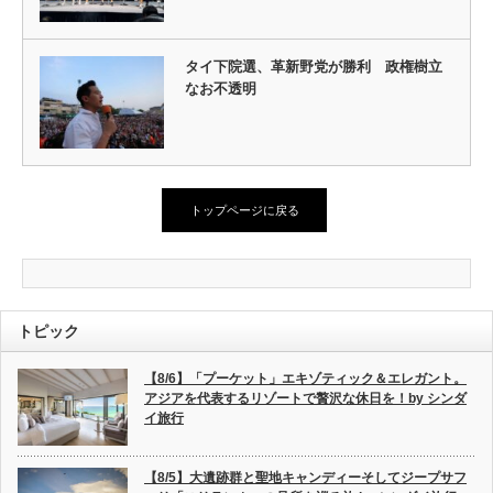
タイ下院選、革新野党が勝利 政権樹立
なお不透明
トップページに戻る
トピック
【8/6】「プーケット」エキゾティック＆エレガント。
アジアを代表するリゾートで贅沢な休日を！by シンダ
イ旅行
【8/5】大遺跡群と聖地キャンディーそしてジープサフ