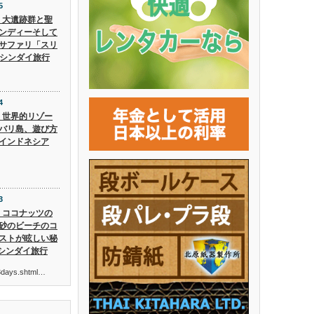
5
5】大遺跡群と聖
ンディーそして
サファリ「スリ
 シンダイ旅行
4
4】世界的リゾー
バリ島、遊び方
インドネシア
3
3】ココナッツの
砂のビーチのコ
ストが眩しい秘
 シンダイ旅行
ur3days.shtml…