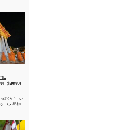
ัน
、8月（旧暦8月
っぽうそう）の
なった7週間後、