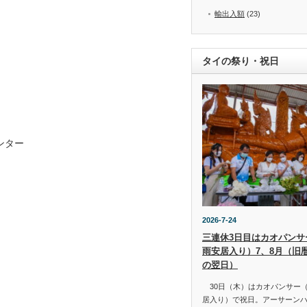
輸出入額
(23)
タイの祭り・祝日
ンター
2026-7-24
三連休3日目はカオパンサー（
雨安居入り）7、8月（旧
の翌日）
30日（木）はカオパンサー（เข้
居入り）で祝日。アーサーン