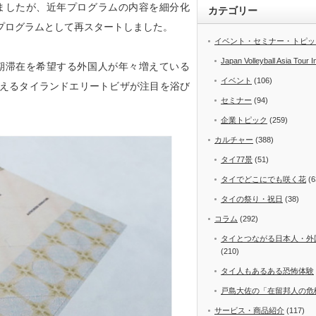
ましたが、近年プログラムの内容を細分化
カテゴリー
プログラムとして再スタートしました。
イベント・セミナー・トピッ
Japan Volleyball Asia Tour I
期滞在を希望する外国⼈が年々増えている
イベント
(106)
えるタイランドエリートビザが注⽬を浴び
セミナー
(94)
企業トピック
(259)
カルチャー
(388)
タイ77景
(51)
タイでどこにでも咲く花
(6
タイの祭り・祝日
(38)
コラム
(292)
タイとつながる日本人・外
(210)
タイ人もあるある恐怖体験
戸島大佐の「在留邦人の危
サービス・商品紹介
(117)