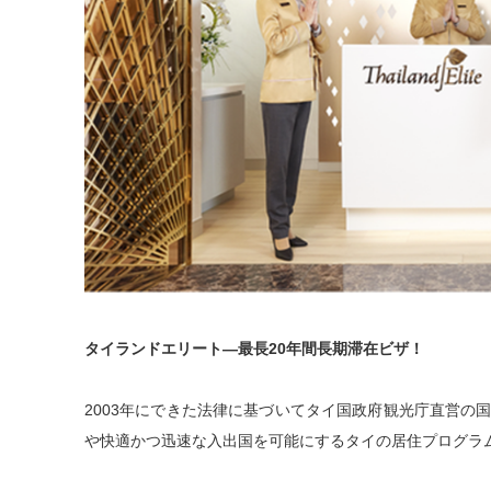
タイランドエリート—最⻑20年間⻑期滞在ビザ！
2003年にできた法律に基づいてタイ国政府観光庁直営の
や快適かつ迅速な⼊出国を可能にするタイの居住プログラ