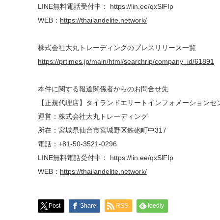
LINE無料電話受付中： https://lin.ee/qxSlFIp
WEB：
https://thailandelite.network/
株式会社⼤丸トレーディングのプレスリリース⼀覧
https://prtimes.jp/main/html/searchrlp/company_id/61891
本件に関する報道関係者からのお問合せ先
【正規代理店】タイランドエリートインフォメーションセ
運営：株式会社⼤丸トレーディング
所在：宮城県仙台市宮城野区鉄砲町中317
電話：+81-50-3521-0296
LINE無料電話受付中： https://lin.ee/qxSlFIp
WEB：
https://thailandelite.network/
Post
Share
RSS
feedly