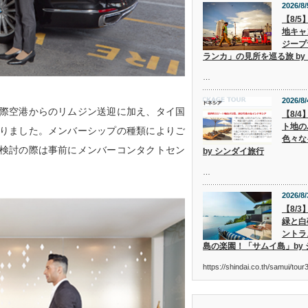
2026/8/
【8/
地キャ
ジープ
ランカ」の見所を巡る旅 by
…
2026/8/
際空港からのリムジン送迎に加え、タイ国
【8/
ト地の
りました。メンバーシップの種類によりご
色々な
検討の際は事前にメンバーコンタクトセン
by シンダイ旅行
…
2026/8/
【8/
緑と白
ントラ
島の楽園！「サムイ島」by
https://shindai.co.th/samui/to