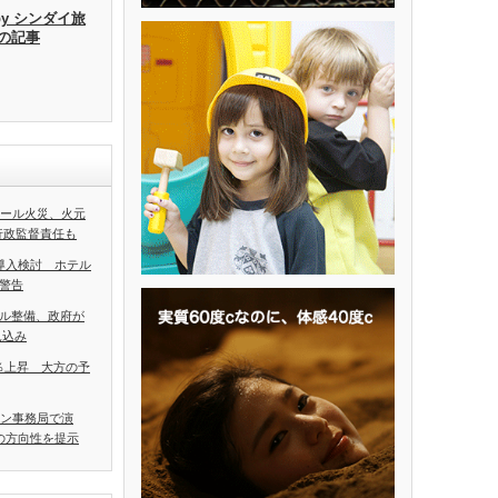
by シンダイ旅
去の記事
ホール火災、火元
行政監督責任も
導入検討 ホテル
警告
ル整備、政府が
見込み
5％上昇 大方の予
アン事務局で演
の方向性を提示