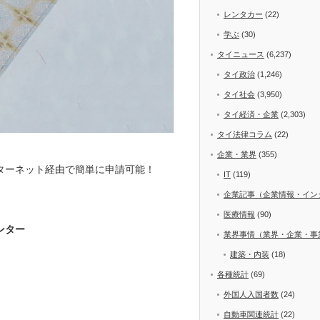
レンタカー
(22)
学ぶ
(30)
タイニュース
(6,237)
タイ政治
(1,246)
タイ社会
(3,950)
タイ経済・企業
(2,303)
タイ法律コラム
(22)
企業・業界
(355)
ターネット経由で簡単に申請可能！
IT
(119)
企業記事（企業情報・イン
医療情報
(90)
ンター
業界事情（業界・企業・事
建築・内装
(18)
各種統計
(69)
外国人入国者数
(24)
自動車関連統計
(22)