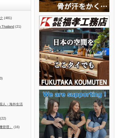
ク
(481)
n Thailand
(21)
3)
国人・海外生活
(22)
機管理」
(16)