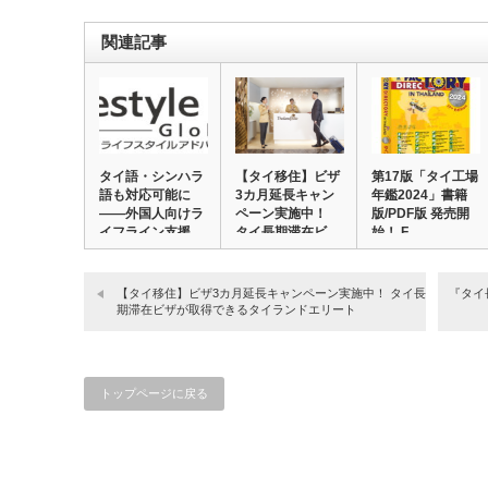
関連記事
タイ語・シンハラ
【タイ移住】ビザ
第17版「タイ工場
語も対応可能に
3カ⽉延⻑キャン
年鑑2024」書籍
――外国人向けラ
ペーン実施中！
版/PDF版 発売開
イフライン支援
タイ⻑期滞在ビ
始！ F…
『L…
ザ…
【タイ移住】ビザ3カ⽉延⻑キャンペーン実施中！ タイ⻑
『タイ
期滞在ビザが取得できるタイランドエリート
トップページに戻る