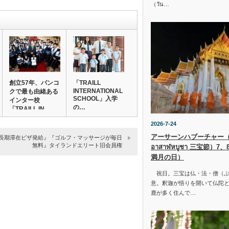
（วัน…
創立57年、バンコ
「TRAILL
INTERNATIONAL
クで最も由緒ある
SCHOOL」入学
インター校
の…
「TRAILL IN…
2026-7-24
アーサーンハブーチャー（ว
長期滞在ビザ発給』『ゴルフ・マッサージが毎日
無料』タイランドエリート旧会員権
อาสาฬหบูชา 三宝節）7
満月の日）
祝日。三宝は仏・法・僧（ぶ
意。釈迦が悟りを開いて仏陀と
鹿が多く住んで…