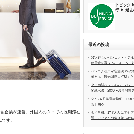
トピック 
行 ▶ 過
最近の投稿
37人死亡のバンコク・ビア
は電線を覆うPUフォーム 
バンコク都庁が宿泊税3％の
業界は「観光回復に打撃」と
タイ南部ハジャイのモノレー
閣議承認 2030〜31年開業
タイの7月消費者物価、1.9
想下回る
国営企業が運営。外国⼈のタイでの⻑期滞在
タイ首相、17年ぶりにアセ
説 アセアンの将来像へ3つ
ムです。