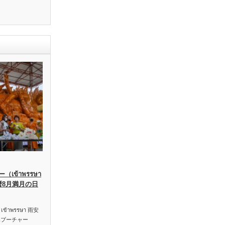
เข้าพรรษา
暦8月満月の日
าพรรษา 雨安
ハブーチャー