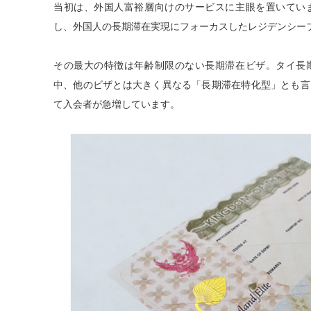
当初は、外国⼈富裕層向けのサービスに主眼を置いてい
し、外国⼈の⻑期滞在実現にフォーカスしたレジデンシー
その最⼤の特徴は年齢制限のない⻑期滞在ビザ。タイ⻑
中、他のビザとは⼤きく異なる「⻑期滞在特化型」とも⾔
て⼊会者が急増しています。