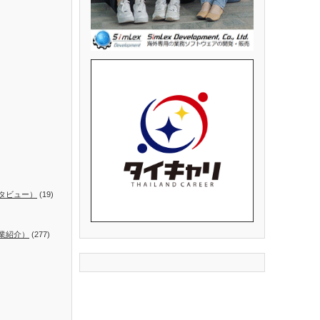
タビュー）
(19)
業紹介）
(277)