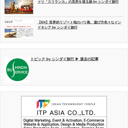
ァリ「スリランカ」の見所を巡る旅 by シンダイ旅行
【8/4】世界的リゾート地のバリ島、遊び方色々なイン
ドネシア by シンダイ旅行
トピック by シンダイ旅行 ▶ 過去の記事