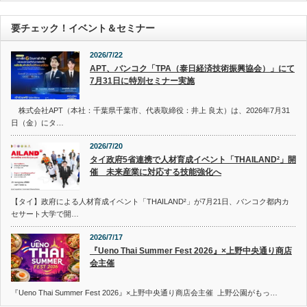
要チェック！イベント＆セミナー
2026/7/22
APT、バンコク「TPA（泰日経済技術振興協会）」にて
7月31日に特別セミナー実施
株式会社APT（本社：千葉県千葉市、代表取締役：井上 良太）は、2026年7月31
日（金）にタ…
2026/7/20
タイ政府5省連携で人材育成イベント「THAILAND²」開
催 未来産業に対応する技能強化へ
【タイ】政府による人材育成イベント「THAILAND²」が7月21日、バンコク都内カ
セサート大学で開…
2026/7/17
『Ueno Thai Summer Fest 2026』×上野中央通り商店
会主催
『Ueno Thai Summer Fest 2026』×上野中央通り商店会主催 上野公園がもっ…