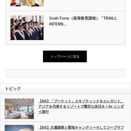
Sixth Form（高等教育課程）「TRAILL
INTERN…
トップページに戻る
トピック
【8/6】「プーケット」エキゾティック＆エレガント。
アジアを代表するリゾートで贅沢な休日を！by シンダ
イ旅行
【8/5】大遺跡群と聖地キャンディーそしてジープサフ