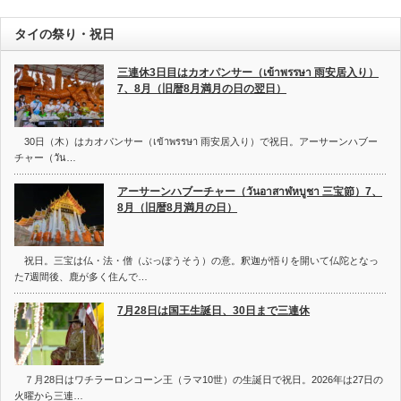
タイの祭り・祝日
三連休3日目はカオパンサー（เข้าพรรษา 雨安居入り）
7、8月（旧暦8月満月の日の翌日）
30日（木）はカオパンサー（เข้าพรรษา 雨安居入り）で祝日。アーサーンハブー
チャー（วัน…
アーサーンハブーチャー（วันอาสาฬหบูชา 三宝節）7、
8月（旧暦8月満月の日）
祝日。三宝は仏・法・僧（ぶっぽうそう）の意。釈迦が悟りを開いて仏陀となっ
た7週間後、鹿が多く住んで…
7月28日は国王生誕日、30日まで三連休
７月28日はワチラーロンコーン王（ラマ10世）の生誕日で祝日。2026年は27日の
火曜から三連…