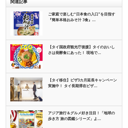
関連記事
ご家庭で楽しむ“日本食の入口”を目指す
『簡単本格おみそ汁 3食』…
【タイ国政府観光庁後援】タイのおいし
さは発酵食にあった！ 現地で…
【タイ移住】ビザ3カ⽉延⻑キャンペーン
実施中！ タイ⻑期滞在ビザ…
アジア旅行＆グルメ好き注目！「地球の
歩き方 旅の図鑑シリーズ」よ…