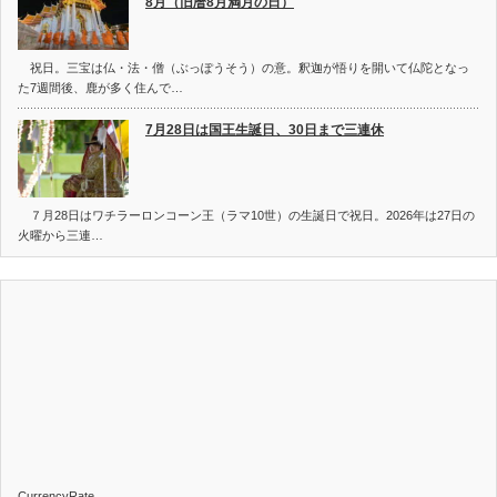
8月（旧暦8月満月の日）
祝日。三宝は仏・法・僧（ぶっぽうそう）の意。釈迦が悟りを開いて仏陀となっ
た7週間後、鹿が多く住んで…
7月28日は国王生誕日、30日まで三連休
７月28日はワチラーロンコーン王（ラマ10世）の生誕日で祝日。2026年は27日の
火曜から三連…
CurrencyRate