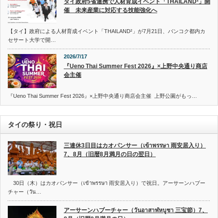
タイ政府5省連携で人材育成イベント「THAILAND²」開
催 未来産業に対応する技能強化へ
【タイ】政府による人材育成イベント「THAILAND²」が7月21日、バンコク都内カ
セサート大学で開…
2026/7/17
『Ueno Thai Summer Fest 2026』×上野中央通り商店
会主催
『Ueno Thai Summer Fest 2026』×上野中央通り商店会主催 上野公園がもっ…
タイの祭り・祝日
三連休3日目はカオパンサー（เข้าพรรษา 雨安居入り）
7、8月（旧暦8月満月の日の翌日）
30日（木）はカオパンサー（เข้าพรรษา 雨安居入り）で祝日。アーサーンハブー
チャー（วัน…
アーサーンハブーチャー（วันอาสาฬหบูชา 三宝節）7、