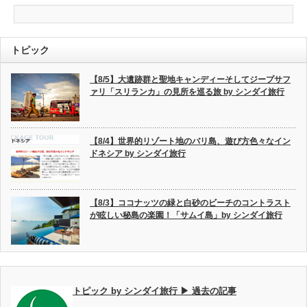
トピック
【8/5】大遺跡群と聖地キャンディーそしてジープサフ
ァリ「スリランカ」の見所を巡る旅 by シンダイ旅行
【8/4】世界的リゾート地のバリ島、遊び方色々なイン
ドネシア by シンダイ旅行
【8/3】ココナッツの緑と白砂のビーチのコントラスト
が眩しい秘島の楽園！「サムイ島」by シンダイ旅行
トピック by シンダイ旅行 ▶ 過去の記事