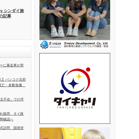
by シンダイ旅
去の記事
ーに暴走車が突
5人】バンコク北郊
人死亡・多数負傷
ち主不在」での手
れ疑惑 タイ政
態確認へ
式訪問 国境管