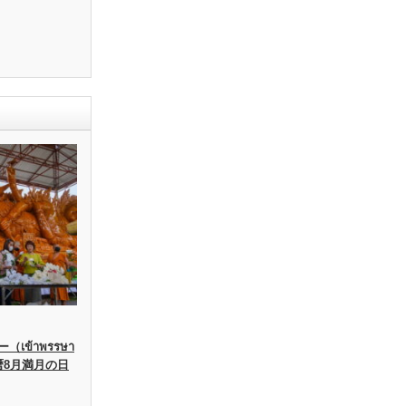
เข้าพรรษา
暦8月満月の日