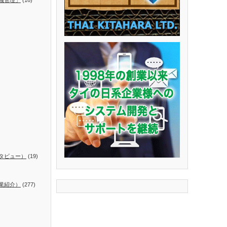
タビュー）
(19)
業紹介）
(277)