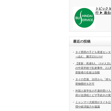
トピック 
行 ▶ 過
最近の投稿
タイ西部の子ども発達センタ
っ込む、園児13人けが
【更新：死者9人、けが人1
の中高学校で乱射事件、2
容疑者の生徒は自殺
タイの空港、10月から「持
荷物開封を許可
外国人留学生の不適切受け入
府が全課程とビザ手続きの実
ミャンマー大統領がタイを公
理や経済協力を協議