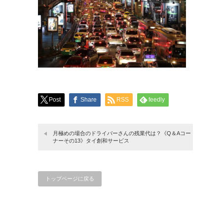
Post
Share
RSS
feedly
月極めの場合のドライバーさんの残業代は？《Q＆Aコー
ナーその13》タイ創和サービス
トップページに戻る