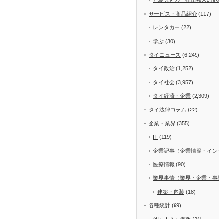
サービス・商品紹介
(117)
レンタカー
(22)
学ぶ
(30)
タイニュース
(6,249)
タイ政治
(1,252)
タイ社会
(3,957)
タイ経済・企業
(2,309)
タイ法律コラム
(22)
企業・業界
(355)
IT
(119)
企業記事（企業情報・イン
医療情報
(90)
業界事情（業界・企業・事
建築・内装
(18)
各種統計
(69)
外国人入国者数
(24)