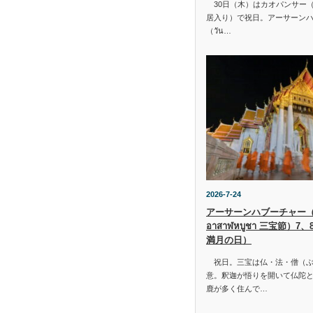
30日（木）はカオパンサー（เข้
居入り）で祝日。アーサーン
（วัน…
2026-7-24
アーサーンハブーチャー（ว
อาสาฬหบูชา 三宝節）7
満月の日）
祝日。三宝は仏・法・僧（ぶ
意。釈迦が悟りを開いて仏陀と
鹿が多く住んで…