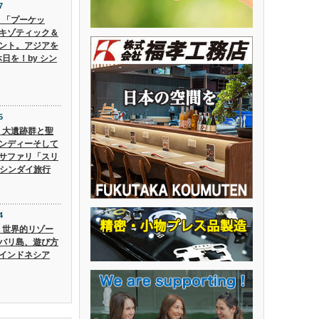
7
6】「プーケッ
キゾティック＆
ント。アジアを
日を！by シン
5
5】大遺跡群と聖
ンディーそして
サファリ「スリ
 シンダイ旅行
4
4】世界的リゾー
バリ島、遊び方
インドネシア