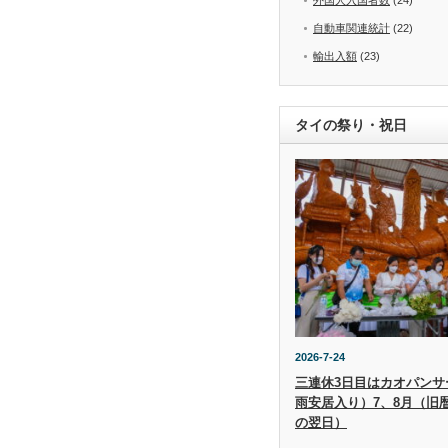
自動車関連統計
(22)
輸出入額
(23)
タイの祭り・祝日
2026-7-24
三連休3日目はカオパンサー（
雨安居入り）7、8月（旧
の翌日）