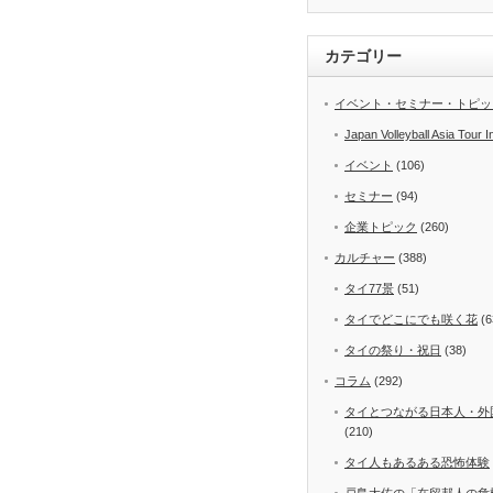
カテゴリー
イベント・セミナー・トピッ
Japan Volleyball Asia Tour I
イベント
(106)
セミナー
(94)
企業トピック
(260)
カルチャー
(388)
タイ77景
(51)
タイでどこにでも咲く花
(6
タイの祭り・祝日
(38)
コラム
(292)
タイとつながる日本人・外
(210)
タイ人もあるある恐怖体験
戸島大佐の「在留邦人の危