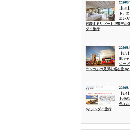
2026/8/
【8/
ト」エ
エレガ
代表するリゾートで贅沢な休
ダイ旅行
…
2026/8/
【8/
地キャ
ジープ
ランカ」の見所を巡る旅 by
…
2026/8/
【8/
ト地の
色々な
by シンダイ旅行
…