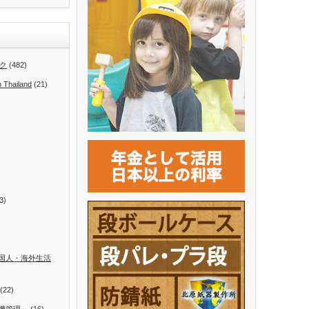
ク
(482)
n Thailand
(21)
3)
国人・海外生活
(22)
機管理」
(16)