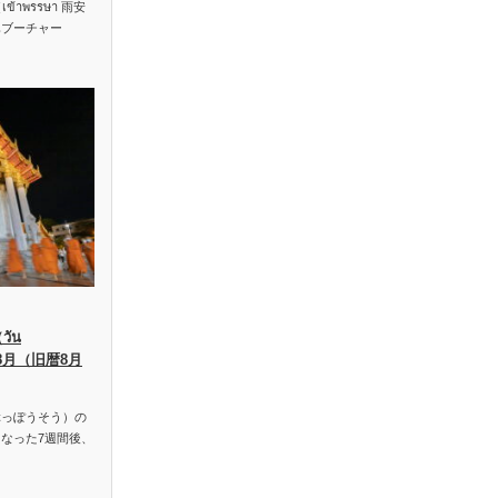
าพรรษา 雨安
ハブーチャー
ัน
、8月（旧暦8月
っぽうそう）の
なった7週間後、