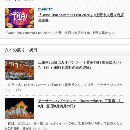
2026/7/17
『Ueno Thai Summer Fest 2026』×上野中央通り商店
会主催
『Ueno Thai Summer Fest 2026』×上野中央通り商店会主催 上野公園がもっ…
タイの祭り・祝日
三連休3日目はカオパンサー（เข้าพรรษา 雨安居入り）
7、8月（旧暦8月満月の日の翌日）
30日（木）はカオパンサー（เข้าพรรษา 雨安居入り）で祝日。アーサーンハブー
チャー（วัน…
アーサーンハブーチャー（วันอาสาฬหบูชา 三宝節）7、
8月（旧暦8月満月の日）
祝日。三宝は仏・法・僧（ぶっぽうそう）の意。釈迦が悟りを開いて仏陀となっ
た7週間後、鹿が多く住んで…