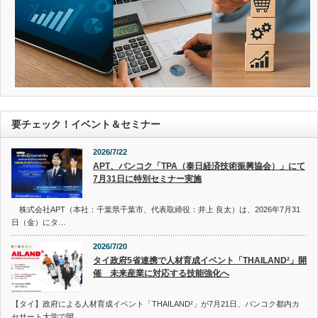
要チェック！イベント＆セミナー
2026/7/22
APT、バンコク「TPA（泰日経済技術振興協会）」にて
7月31日に特別セミナー実施
株式会社APT（本社：千葉県千葉市、代表取締役：井上 良太）は、2026年7月31
日（金）にタ…
2026/7/20
タイ政府5省連携で人材育成イベント「THAILAND²」開
催 未来産業に対応する技能強化へ
【タイ】政府による人材育成イベント「THAILAND²」が7月21日、バンコク都内カ
セサート大学で開…