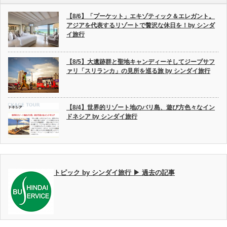
【8/6】「プーケット」エキゾティック＆エレガント。
アジアを代表するリゾートで贅沢な休日を！by シンダ
イ旅行
【8/5】大遺跡群と聖地キャンディーそしてジープサフ
ァリ「スリランカ」の見所を巡る旅 by シンダイ旅行
【8/4】世界的リゾート地のバリ島、遊び方色々なイン
ドネシア by シンダイ旅行
トピック by シンダイ旅行 ▶ 過去の記事