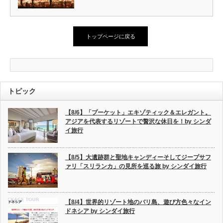
トップページに戻る
トピック
【8/6】「プーケット」エキゾティック＆エレガント。
アジアを代表するリゾートで贅沢な休日を！by シンダ
イ旅行
【8/5】大遺跡群と聖地キャンディーそしてジープサフ
ァリ「スリランカ」の見所を巡る旅 by シンダイ旅行
【8/4】世界的リゾート地のバリ島、遊び方色々なイン
ドネシア by シンダイ旅行