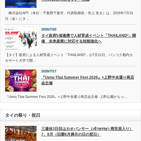
株式会社APT（本社：千葉県千葉市、代表取締役：井上 良太）は、2026年7月31
日（金）にタ…
2026/7/20
タイ政府5省連携で人材育成イベント「THAILAND²」開
催 未来産業に対応する技能強化へ
【タイ】政府による人材育成イベント「THAILAND²」が7月21日、バンコク都内カ
セサート大学で開…
2026/7/17
『Ueno Thai Summer Fest 2026』×上野中央通り商店
会主催
『Ueno Thai Summer Fest 2026』×上野中央通り商店会主催 上野公園がもっ…
タイの祭り・祝日
三連休3日目はカオパンサー（เข้าพรรษา 雨安居入り）
7、8月（旧暦8月満月の日の翌日）