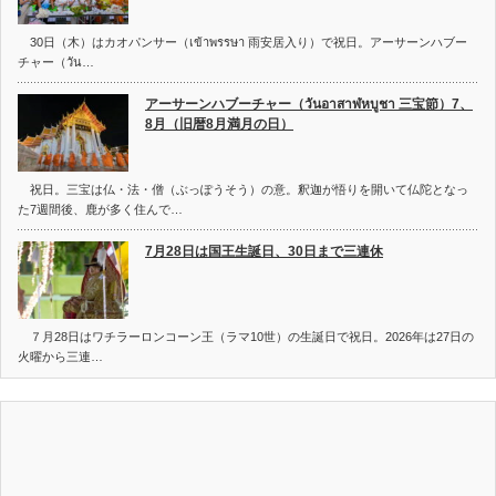
30日（木）はカオパンサー（เข้าพรรษา 雨安居入り）で祝日。アーサーンハブー
チャー（วัน…
アーサーンハブーチャー（วันอาสาฬหบูชา 三宝節）7、
8月（旧暦8月満月の日）
祝日。三宝は仏・法・僧（ぶっぽうそう）の意。釈迦が悟りを開いて仏陀となっ
た7週間後、鹿が多く住んで…
7月28日は国王生誕日、30日まで三連休
７月28日はワチラーロンコーン王（ラマ10世）の生誕日で祝日。2026年は27日の
火曜から三連…