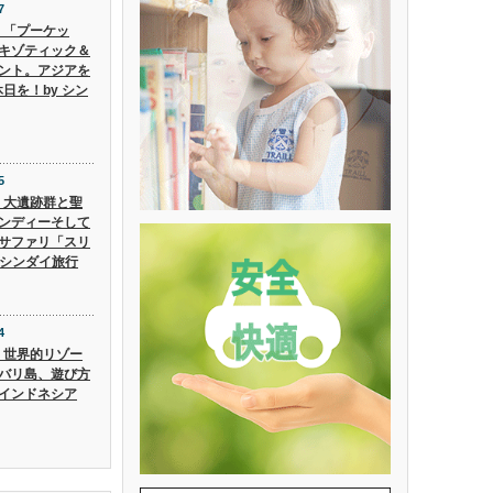
7
6】「プーケッ
キゾティック＆
ント。アジアを
日を！by シン
5
5】大遺跡群と聖
ンディーそして
サファリ「スリ
 シンダイ旅行
4
4】世界的リゾー
バリ島、遊び方
インドネシア