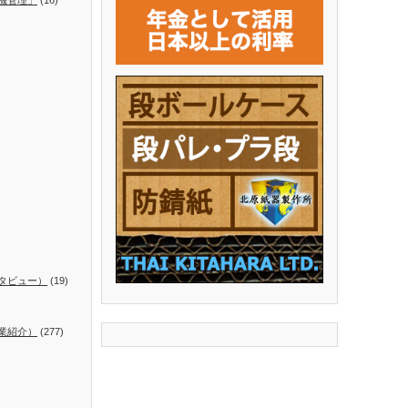
タビュー）
(19)
業紹介）
(277)