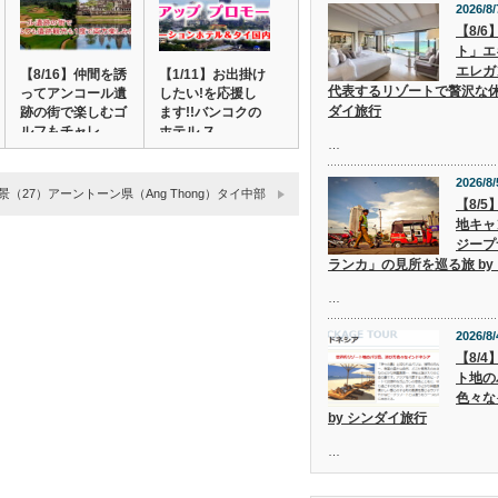
2026/8/
【8/
ト」エ
エレガ
【8/16】仲間を誘
【1/11】お出掛け
代表するリゾートで贅沢な休
ってアンコール遺
したい!を応援し
ダイ旅行
跡の街で楽しむゴ
ます!!バンコクの
ルフもチャレ…
ホテル ス…
…
2026/8/
景（27）アーントーン県（Ang Thong）タイ中部
【8/
地キャ
ジープ
ランカ」の見所を巡る旅 by
…
2026/8/
【8/
ト地の
色々な
by シンダイ旅行
…