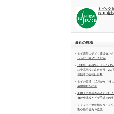
トピック 
行 ▶ 過
最近の投稿
タイ西部の子ども発達センタ
っ込む、園児13人けが
【更新：死者9人、けが人1
の中高学校で乱射事件、2
容疑者の生徒は自殺
タイの空港、10月から「持
荷物開封を許可
外国人留学生の不適切受け入
府が全課程とビザ手続きの実
ミャンマー大統領がタイを公
理や経済協力を協議