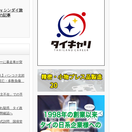
by シンダイ旅
去の記事
ーに暴走車が突
5人】バンコク北郊
人死亡・多数負傷
ち主不在」での手
れ疑惑 タイ政
態確認へ
式訪問 国境管