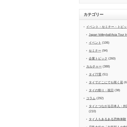
カテゴリー
イベント・セミナー・トピッ
Japan Volleyball Asia Tour I
イベント
(106)
セミナー
(94)
企業トピック
(260)
カルチャー
(388)
タイ77景
(51)
タイでどこにでも咲く花
(6
タイの祭り・祝日
(38)
コラム
(292)
タイとつながる日本人・外
(210)
タイ人もあるある恐怖体験
戸島大佐の「在留邦人の危