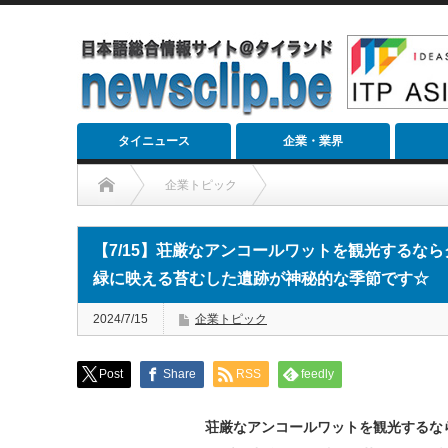
タイニュース
企業・業界
企業トピック
【7/15】荘厳なアンコールワットを観光するならグリーンシー
【7/15】荘厳なアンコールワットを観光するな
緑に映える苔むした遺跡が神秘的な季節です☆
2024/7/15
企業トピック
Post
Share
RSS
feedly
荘厳なアンコールワットを観光するな