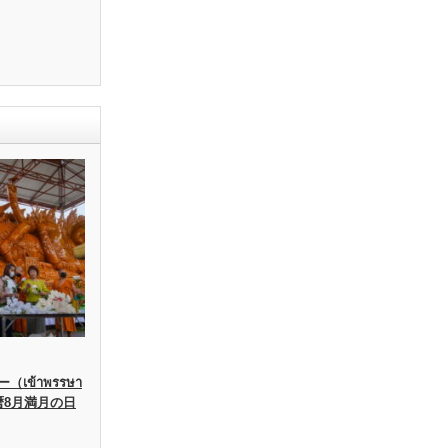
เข้าพรรษา
暦8月満月の日