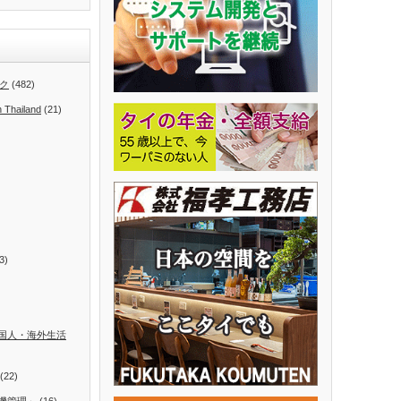
ク
(482)
n Thailand
(21)
3)
国人・海外生活
(22)
機管理」
(16)