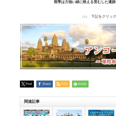
雨季は力強い緑に映える苔むした遺跡
↓↓↓ 下記をクリック
Post
Share
RSS
feedly
関連記事