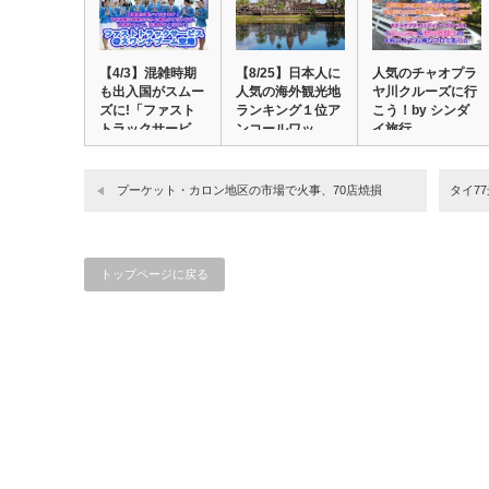
【4/3】混雑時期
【8/25】日本人に
人気のチャオプラ
も出入国がスムー
人気の海外観光地
ヤ川クルーズに行
ズに!「ファスト
ランキング１位ア
こう！by シンダ
トラックサービ…
ンコールワッ…
イ旅行
プーケット・カロン地区の市場で火事、70店焼損
タイ77
トップページに戻る