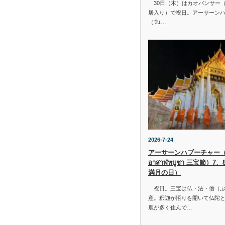
30日（木）はカオパンサー（เข้
居入り）で祝日。アーサーン
（วัน…
2026-7-24
アーサーンハブーチャー（ว
อาสาฬหบูชา 三宝節）7
満月の日）
祝日。三宝は仏・法・僧（ぶ
意。釈迦が悟りを開いて仏陀と
鹿が多く住んで…