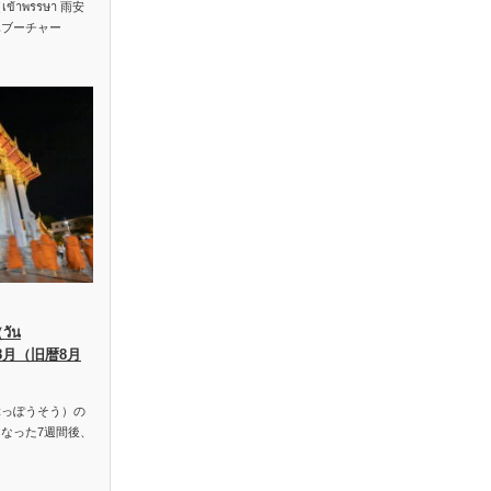
าพรรษา 雨安
ハブーチャー
ัน
、8月（旧暦8月
っぽうそう）の
なった7週間後、