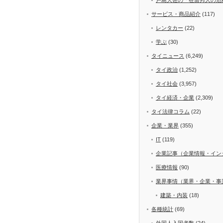
サービス・商品紹介
(117)
レンタカー
(22)
学ぶ
(30)
タイニュース
(6,249)
タイ政治
(1,252)
タイ社会
(3,957)
タイ経済・企業
(2,309)
タイ法律コラム
(22)
企業・業界
(355)
IT
(119)
企業記事（企業情報・イン
医療情報
(90)
業界事情（業界・企業・事
建築・内装
(18)
各種統計
(69)
外国人入国者数
(24)