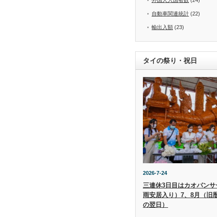
自動車関連統計
(22)
輸出入額
(23)
タイの祭り・祝日
2026-7-24
三連休3日目はカオパンサー（
雨安居入り）7、8月（旧
の翌日）