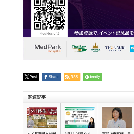
Post
Share
RSS
feedly
関連記事