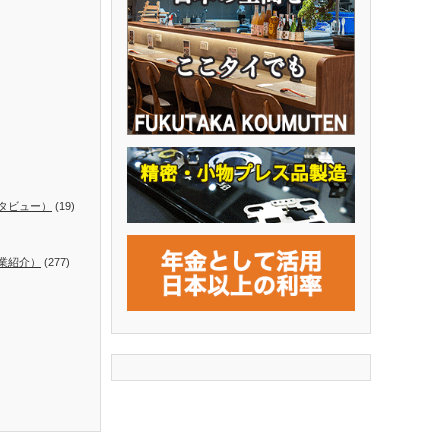
タビュー）
(19)
業紹介）
(277)