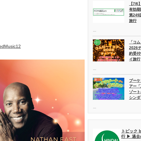
【7/
有効期
第249
旅行
…
「コム
MedMusic12
202
約受付
イ旅行
…
プーケ
アー「
ゾート
シンダ
…
トピック 
行 ▶ 過