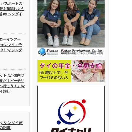
6】パスポートの
限を確認しよう
話 by シンダイ
ローイツアー
6チェンマイ」予
中！by シンダ
ットほか国内ツ
夏だ！ビーチリ
へ行こう！」by
イ旅行
by シンダイ旅
去の記事