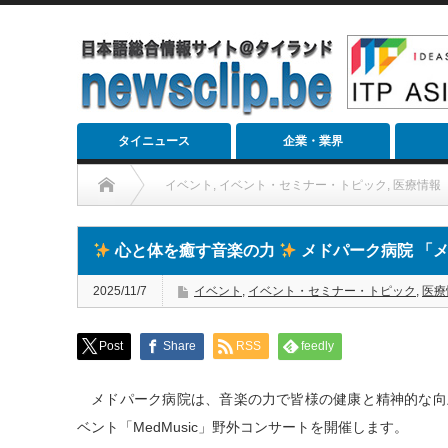
タイニュース
企業・業界
イベント
,
イベント・セミナー・トピック
,
医療情報
心と体を癒す音楽の力
メドパーク病院 「メ
2025/11/7
イベント
,
イベント・セミナー・トピック
,
医療
Post
Share
RSS
feedly
メドパーク病院は、音楽の力で皆様の健康と精神的な向
ベント「MedMusic」野外コンサートを開催します。