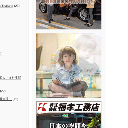
n Thailand
(21)
2)
国人・海外生活
(22)
機管理」
(16)