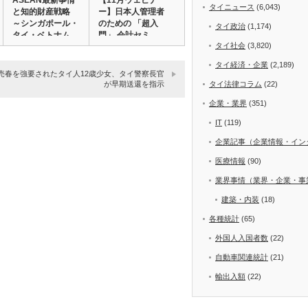
ASEAN最新事情
【11月ウェビナ
タイニュース
(6,043)
と知的財産戦略
ー】日本人管理者
～シンガポール・
のための 「超入
タイ政治
(1,174)
タイ・ベトナム…
門」 会計セミ
タイ社会
(3,820)
ナ…
タイ経済・企業
(2,189)
売春を強要されたタイ人12歳少女、タイ警察長官
タイ法律コラム
(22)
が早期送還を指示
企業・業界
(351)
IT
(119)
企業記事（企業情報・イン
医療情報
(90)
業界事情（業界・企業・事
建築・内装
(18)
各種統計
(65)
外国人入国者数
(22)
自動車関連統計
(21)
輸出入額
(22)