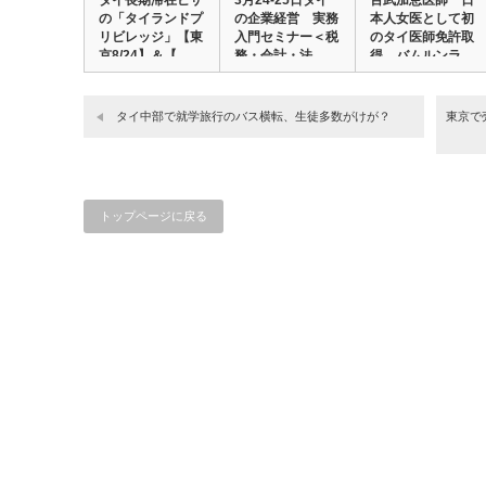
タイ長期滞在ビザ
3月24‐25日タイ
百武加恵医師 日
の「タイランドプ
の企業経営 実務
本人女医として初
リビレッジ」【東
入門セミナー＜税
のタイ医師免許取
京8/24】＆【…
務・会計・法…
得 バムルンラ
ー…
タイ中部で就学旅行のバス横転、生徒多数がけが？
東京で
トップページに戻る