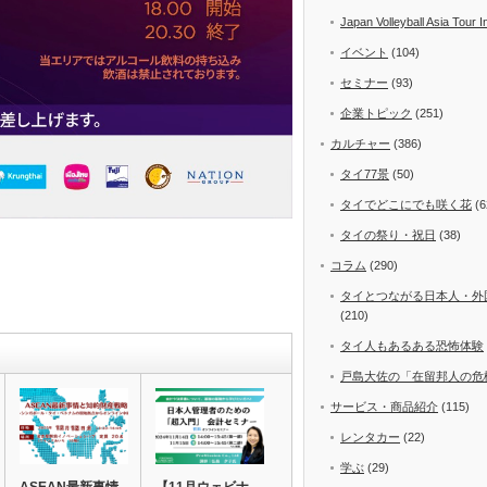
Japan Volleyball Asia Tour I
イベント
(104)
セミナー
(93)
企業トピック
(251)
カルチャー
(386)
タイ77景
(50)
タイでどこにでも咲く花
(6
タイの祭り・祝日
(38)
コラム
(290)
タイとつながる日本人・外
(210)
タイ人もあるある恐怖体験
戸島大佐の「在留邦人の危
サービス・商品紹介
(115)
レンタカー
(22)
学ぶ
(29)