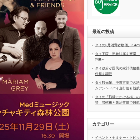
最近の投稿
タイの6月消費者物価、2.4
タイ下院、恩赦法案を審議 
判断へ
タイ政府が国民の家計債務整理
件超を調停
タイ観光業、中東市場での誘
ムアン〜ドバイ直行便も就航
タイの「戦場にかける橋」の
請、管轄権と政治事情で難航
カテゴリー
イベント・セミナー・トピッ