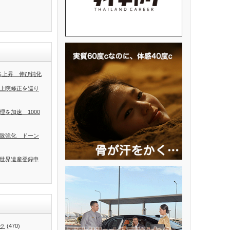
2％上昇 伸び鈍化
上院修正を巡り
を加速 1000
致強化 ドーン
世界遺産登録申
ク
(470)