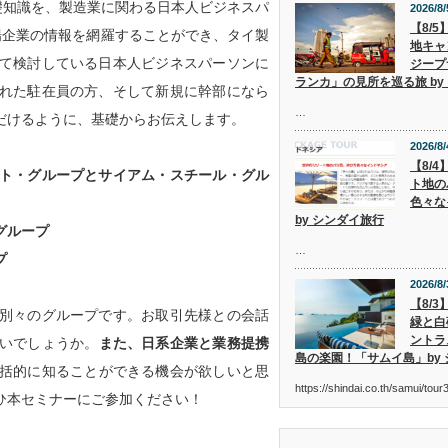
礎知識を、製造業に関わる日本人ビジネスパ
2026/8/
【8/
場企業の情報を網羅することができ、タイ製
地キャ
て検討している日本人ビジネスパーソンに
ジープ
ランカ」の見所を巡る旅 by
れた駐在員の方、そして新規に幹部になら
…
だけるように、基礎からお伝えします。
2026/8/
【8/
ト・グループとサイアム・スチール・グル
ト地の
色々な
by シンダイ旅行
グループ
…
プ
2026/8/
【8/
別々のグループです。お取引先様との会話
緑と白
ントラ
いでしょうか。
また、日系企業と業務提携
島の楽園！「サムイ島」by
括的に知ることができる機会が欲しいと思
https://shindai.co.th/samui/to
ひ本セミナーにご参加ください！