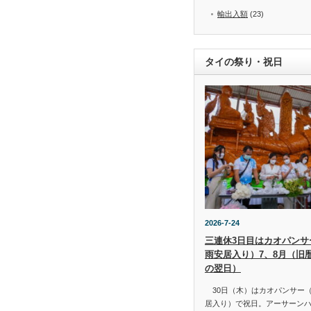
輸出入額
(23)
タイの祭り・祝日
2026-7-24
三連休3日目はカオパンサー（
雨安居入り）7、8月（旧
の翌日）
30日（木）はカオパンサー（เข้
居入り）で祝日。アーサーン