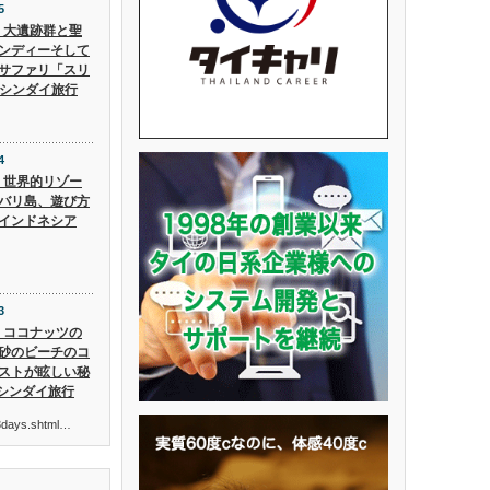
5
5】大遺跡群と聖
ンディーそして
サファリ「スリ
 シンダイ旅行
4
4】世界的リゾー
バリ島、遊び方
インドネシア
3
3】ココナッツの
砂のビーチのコ
ストが眩しい秘
 シンダイ旅行
ur3days.shtml…