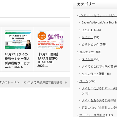
カテゴリー
イベント・セミナー・トピッ
Japan Volleyball Asia Tour I
イベント
(106)
セミナー
(94)
企業トピック
(259)
カルチャー
(388)
10月22日タイの
【2月3日開催】
JAPAN EXPO
税務セミナー個人
タイ77景
(51)
THAILAND
所得税編ウェビナ
2023…
タイでどこにでも咲く花
(6
ーのご紹介 b…
タイの祭り・祝日
(38)
コラム
(292)
タカラレーベン、バンコクで高級戸建て住宅開発
タイとつながる日本人・外
(210)
タイ人もあるある恐怖体験
戸島大佐の「在留邦人の危
サービス・商品紹介
(117)