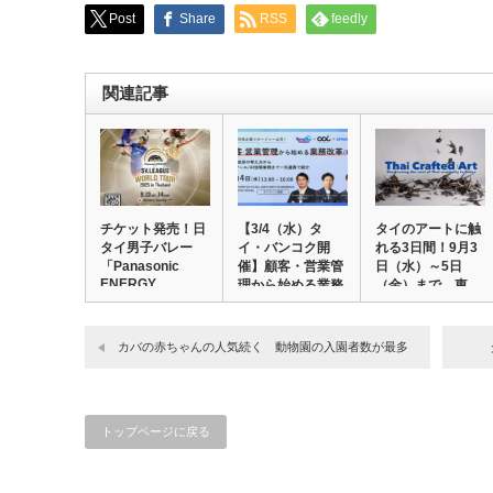
Post
Share
RSS
feedly
関連記事
チケット発売！日
【3/4（水）タ
タイのアートに触
タイ男子バレー
イ・バンコク開
れる3日間！9月3
「Panasonic
催】顧客・営業管
日（水）～5日
ENERGY…
理から始める業務
（金）まで、東
改…
急…
カバの赤ちゃんの人気続く 動物園の入園者数が最多
トップページに戻る