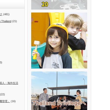
ク
(481)
n Thailand
(21)
3)
国人・海外生活
(22)
機管理」
(16)