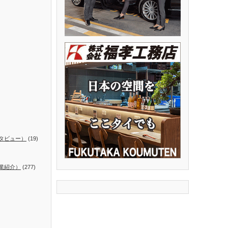
タビュー）
(19)
業紹介）
(277)