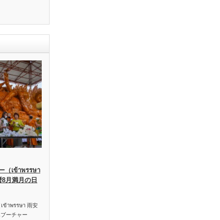
เข้าพรรษา
暦8月満月の日
าพรรษา 雨安
ハブーチャー