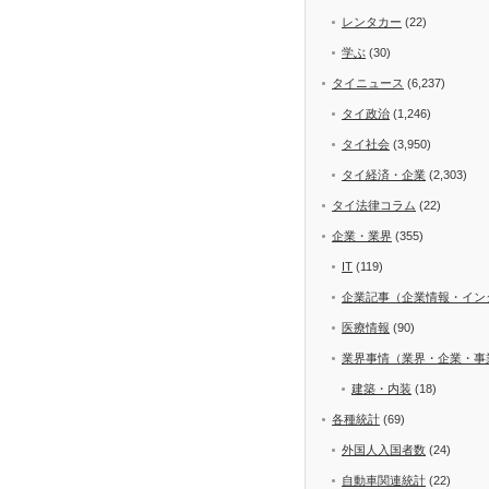
レンタカー
(22)
学ぶ
(30)
タイニュース
(6,237)
タイ政治
(1,246)
タイ社会
(3,950)
タイ経済・企業
(2,303)
タイ法律コラム
(22)
企業・業界
(355)
IT
(119)
企業記事（企業情報・イン
医療情報
(90)
業界事情（業界・企業・事
建築・内装
(18)
各種統計
(69)
外国人入国者数
(24)
自動車関連統計
(22)