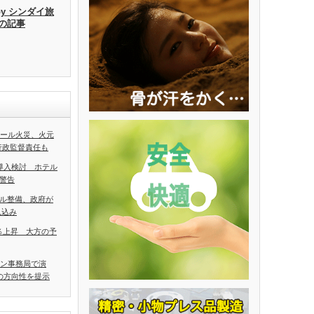
by シンダイ旅
去の記事
ホール火災、火元
行政監督責任も
導入検討 ホテル
警告
ル整備、政府が
見込み
5％上昇 大方の予
アン事務局で演
の方向性を提示