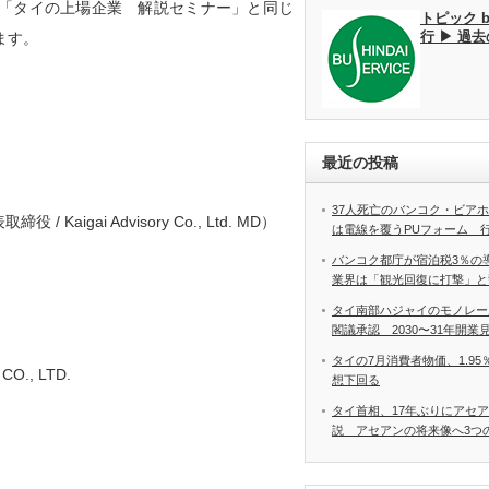
た「タイの上場企業 解説セミナー」と同じ
トピック 
行 ▶ 過
ます。
最近の投稿
37人死亡のバンコク・ビア
 / Kaigai Advisory Co., Ltd. MD）
は電線を覆うPUフォーム 
バンコク都庁が宿泊税3％の
業界は「観光回復に打撃」と
タイ南部ハジャイのモノレー
閣議承認 2030〜31年開業
タイの7月消費者物価、1.9
O., LTD.
想下回る
タイ首相、17年ぶりにアセ
説 アセアンの将来像へ3つ