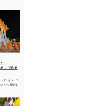
ัน
、8月（旧暦8月
っぽうそう）の
なった7週間後、