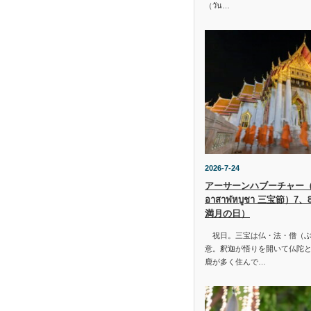
（วัน…
2026-7-24
アーサーンハブーチャー（ว
อาสาฬหบูชา 三宝節）7
満月の日）
祝日。三宝は仏・法・僧（ぶ
意。釈迦が悟りを開いて仏陀と
鹿が多く住んで…