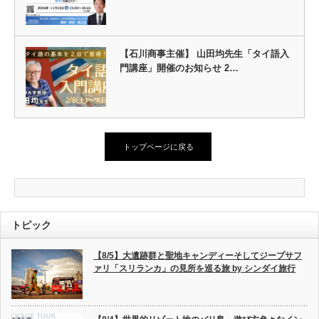
【石川商事主催】 山田均先生「タイ語入
門講座」開催のお知らせ 2…
トップページに戻る
トピック
【8/5】大遺跡群と聖地キャンディーそしてジープサフ
ァリ「スリランカ」の見所を巡る旅 by シンダイ旅行