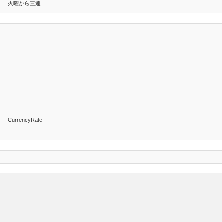
火曜から三連…
CurrencyRate