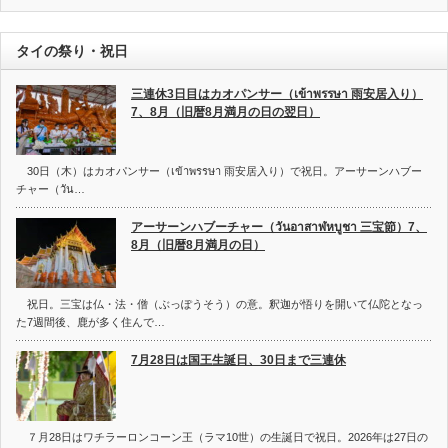
タイの祭り・祝日
三連休3日目はカオパンサー（เข้าพรรษา 雨安居入り）
7、8月（旧暦8月満月の日の翌日）
30日（木）はカオパンサー（เข้าพรรษา 雨安居入り）で祝日。アーサーンハブー
チャー（วัน…
アーサーンハブーチャー（วันอาสาฬหบูชา 三宝節）7、
8月（旧暦8月満月の日）
祝日。三宝は仏・法・僧（ぶっぽうそう）の意。釈迦が悟りを開いて仏陀となっ
た7週間後、鹿が多く住んで…
7月28日は国王生誕日、30日まで三連休
７月28日はワチラーロンコーン王（ラマ10世）の生誕日で祝日。2026年は27日の