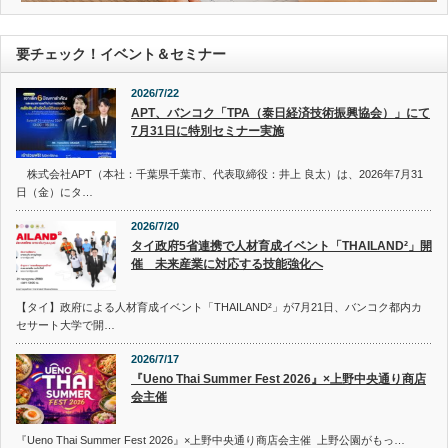
要チェック！イベント＆セミナー
2026/7/22
APT、バンコク「TPA（泰日経済技術振興協会）」にて
7月31日に特別セミナー実施
株式会社APT（本社：千葉県千葉市、代表取締役：井上 良太）は、2026年7月31
日（金）にタ…
2026/7/20
タイ政府5省連携で人材育成イベント「THAILAND²」開
催 未来産業に対応する技能強化へ
【タイ】政府による人材育成イベント「THAILAND²」が7月21日、バンコク都内カ
セサート大学で開…
2026/7/17
『Ueno Thai Summer Fest 2026』×上野中央通り商店
会主催
『Ueno Thai Summer Fest 2026』×上野中央通り商店会主催 上野公園がもっ…