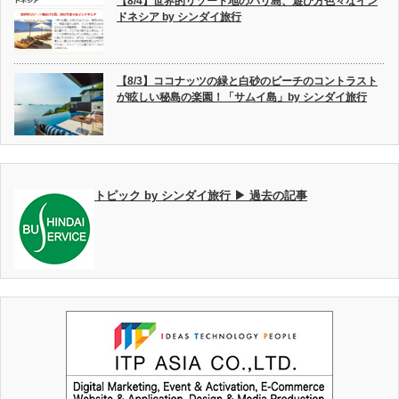
【8/4】世界的リゾート地のバリ島、遊び方色々なイン
ドネシア by シンダイ旅行
【8/3】ココナッツの緑と白砂のビーチのコントラスト
が眩しい秘島の楽園！「サムイ島」by シンダイ旅行
トピック by シンダイ旅行 ▶ 過去の記事