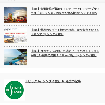
【8/5】大遺跡群と聖地キャンディーそしてジープサフ
ァリ「スリランカ」の見所を巡る旅 by シンダイ旅行
【8/4】世界的リゾート地のバリ島、遊び方色々なイン
ドネシア by シンダイ旅行
【8/3】ココナッツの緑と白砂のビーチのコントラスト
が眩しい秘島の楽園！「サムイ島」by シンダイ旅行
トピック by シンダイ旅行 ▶ 過去の記事