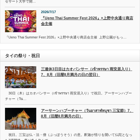
セサート大学で開…
2026/7/17
『Ueno Thai Summer Fest 2026』×上野中央通り商店
会主催
『Ueno Thai Summer Fest 2026』×上野中央通り商店会主催 上野公園がもっ…
タイの祭り・祝日
三連休3日目はカオパンサー（เข้าพรรษา 雨安居入り）
7、8月（旧暦8月満月の日の翌日）
30日（木）はカオパンサー（เข้าพรรษา 雨安居入り）で祝日。アーサーンハブー
チャー（วัน…
アーサーンハブーチャー（วันอาสาฬหบูชา 三宝節）7、
8月（旧暦8月満月の日）
祝日。三宝は仏・法・僧（ぶっぽうそう）の意。釈迦が悟りを開いて仏陀となっ