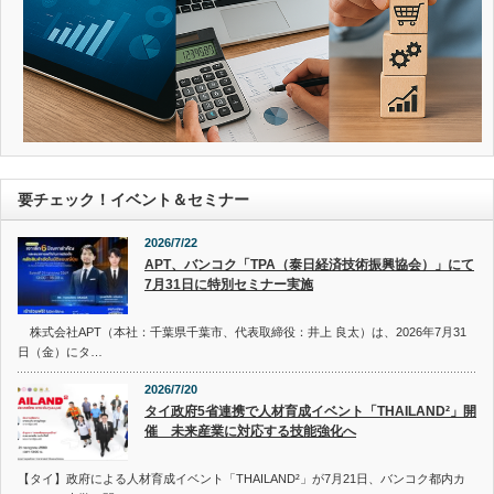
要チェック！イベント＆セミナー
2026/7/22
APT、バンコク「TPA（泰日経済技術振興協会）」にて
7月31日に特別セミナー実施
株式会社APT（本社：千葉県千葉市、代表取締役：井上 良太）は、2026年7月31
日（金）にタ…
2026/7/20
タイ政府5省連携で人材育成イベント「THAILAND²」開
催 未来産業に対応する技能強化へ
【タイ】政府による人材育成イベント「THAILAND²」が7月21日、バンコク都内カ